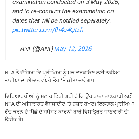
examination conducted on 3 May 2026,
and to re-conduct the examination on
dates that will be notified separately.
pic.twitter.com/fh4o4QtzfI
— ANI (@ANI)
May 12, 2026
NTA ਨੇ ਦੱਸਿਆ ਕਿ ਪ੍ਰੀਖਿਆ ਨੂੰ ਮੁੜ ਕਰਵਾਉਣ ਲਈ ਨਵੀਆਂ
ਤਾਰੀਖਾਂ ਦਾ ਐਲਾਨ ਵੱਖਰੇ ਤੌਰ ‘ਤੇ ਕੀਤਾ ਜਾਵੇਗਾ।
ਵਿਦਿਆਰਥੀਆਂ ਨੂੰ ਸਲਾਹ ਦਿੱਤੀ ਗਈ ਹੈ ਕਿ ਉਹ ਤਾਜ਼ਾ ਜਾਣਕਾਰੀ ਲਈ
NTA ਦੀ ਅਧਿਕਾਰਤ ਵੈੱਬਸਾਈਟ ‘ਤੇ ਨਜ਼ਰ ਰੱਖਣ। ਫਿਲਹਾਲ ਪ੍ਰੀਖਿਆ
ਰੱਦ ਕਰਨ ਦੇ ਪਿੱਛੇ ਦੇ ਸਪੱਸ਼ਟ ਕਾਰਨਾਂ ਬਾਰੇ ਵਿਸਤ੍ਰਿਤ ਜਾਣਕਾਰੀ ਦੀ
ਉਡੀਕ ਹੈ।