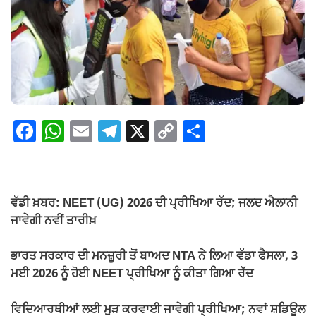
F
W
E
T
X
C
S
a
h
m
el
o
h
c
at
ail
e
p
ar
e
s
gr
y
e
ਵੱਡੀ ਖ਼ਬਰ: NEET (UG) 2026 ਦੀ ਪ੍ਰੀਖਿਆ ਰੱਦ; ਜਲਦ ਐਲਾਨੀ
b
A
a
Li
ਜਾਵੇਗੀ ਨਵੀਂ ਤਾਰੀਖ਼
o
p
m
n
ਭਾਰਤ ਸਰਕਾਰ ਦੀ ਮਨਜ਼ੂਰੀ ਤੋਂ ਬਾਅਦ NTA ਨੇ ਲਿਆ ਵੱਡਾ ਫੈਸਲਾ, 3
o
p
k
ਮਈ 2026 ਨੂੰ ਹੋਈ NEET ਪ੍ਰੀਖਿਆ ਨੂੰ ਕੀਤਾ ਗਿਆ ਰੱਦ
k
ਵਿਦਿਆਰਥੀਆਂ ਲਈ ਮੁੜ ਕਰਵਾਈ ਜਾਵੇਗੀ ਪ੍ਰੀਖਿਆ; ਨਵਾਂ ਸ਼ਡਿਊਲ