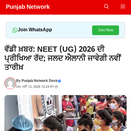
Skip
Punjab Network
Me
to
content
Join WhatsApp
Join Now
ਵੱਡੀ ਖ਼ਬਰ: NEET (UG) 2026 ਦੀ
ਪ੍ਰੀਖਿਆ ਰੱਦ; ਜਲਦ ਐਲਾਨੀ ਜਾਵੇਗੀ ਨਵੀਂ
ਤਾਰੀਖ਼
By
Punjab Network Desk
On: ਮਈ 12, 2026 12:24 ਬਾਃ ਦੁਃ