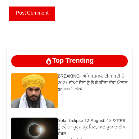
Top Trending
BREAKING- ਅੰਮ੍ਰਿਤਪਾਲ ਦੀ ਪਾਰਟੀ ਨੇ
2027 ਦੀਆਂ ਚੋਣਾਂ ਨੂੰ ਲੈ ਕੇ ਕੀਤਾ ਵੱਡਾ ਐਲਾਨ
ਅਗਸਤ 9, 2026
Solar Eclipse 12 August: 12 ਅਗਸਤ
ਨੂੰ ਲੱਗੇਗਾ ਸੂਰਜ ਗ੍ਰਹਿਣ, ਜਾਣੋ ਪੂਰਾ ਟਾਈਮ-
ਟੇਬਲ