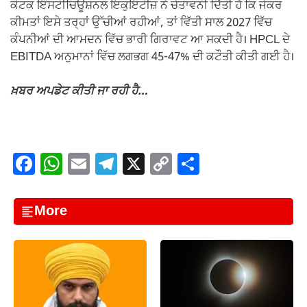
ਕੋਟਕ ਇੰਸਟੀਚਿਊਸ਼ਨਲ ਇਕੁਇਟੀਜ਼ ਨੇ ਚੇਤਾਵਨੀ ਦਿੱਤੀ ਹੈ ਕਿ ਜੇਕਰ
ਕੀਮਤਾਂ ਇਸੇ ਤਰ੍ਹਾਂ ਉੱਚੀਆਂ ਰਹੀਆਂ, ਤਾਂ ਵਿੱਤੀ ਸਾਲ 2027 ਵਿੱਚ
ਕੰਪਨੀਆਂ ਦੀ ਆਮਦਨ ਵਿੱਚ ਭਾਰੀ ਗਿਰਾਵਟ ਆ ਸਕਦੀ ਹੈ। HPCL ਦੇ
EBITDA ਅਨੁਮਾਨਾਂ ਵਿੱਚ ਲਗਭਗ 45-47% ਦੀ ਕਟੌਤੀ ਕੀਤੀ ਗਈ ਹੈ।
ਖ਼ਬਰ ਅਪਡੇਟ ਕੀਤੀ ਜਾ ਰਹੀ ਹੈ…
F
W
E
T
X
C
S
a
h
m
el
o
h
c
at
ail
e
p
ar
More
e
s
gr
y
e
b
A
a
Li
o
p
m
n
o
p
k