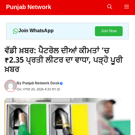
Skip
Punjab Network
Me
to
content
Join WhatsApp
Join Now
ਵੱਡੀ ਖ਼ਬਰ: ਪੈਟਰੋਲ ਦੀਆਂ ਕੀਮਤਾਂ ‘ਚ
₹2.35 ਪ੍ਰਤੀ ਲੀਟਰ ਦਾ ਵਾਧਾ, ਪੜ੍ਹੋ ਪੂਰੀ
ਖ਼ਬਰ
By
Punjab Network Desk
On: ਮਾਰਚ 20, 2026 4:33 ਬਾਃ ਦੁਃ