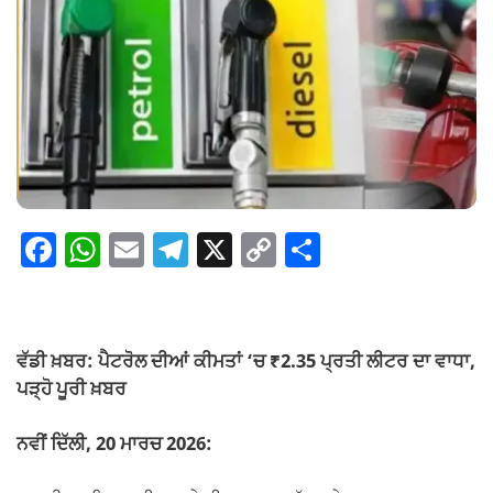
F
W
E
T
X
C
S
a
h
m
el
o
h
c
at
ail
e
p
ar
e
s
gr
y
e
ਵੱਡੀ ਖ਼ਬਰ: ਪੈਟਰੋਲ ਦੀਆਂ ਕੀਮਤਾਂ ‘ਚ ₹2.35 ਪ੍ਰਤੀ ਲੀਟਰ ਦਾ ਵਾਧਾ,
b
A
a
Li
ਪੜ੍ਹੋ ਪੂਰੀ ਖ਼ਬਰ
o
p
m
n
ਨਵੀਂ ਦਿੱਲੀ, 20 ਮਾਰਚ 2026:
o
p
k