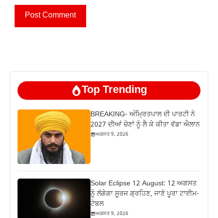
Top Trending
BREAKING- ਅੰਮ੍ਰਿਤਪਾਲ ਦੀ ਪਾਰਟੀ ਨੇ
2027 ਦੀਆਂ ਚੋਣਾਂ ਨੂੰ ਲੈ ਕੇ ਕੀਤਾ ਵੱਡਾ ਐਲਾਨ
ਅਗਸਤ 9, 2026
Solar Eclipse 12 August: 12 ਅਗਸਤ
ਨੂੰ ਲੱਗੇਗਾ ਸੂਰਜ ਗ੍ਰਹਿਣ, ਜਾਣੋ ਪੂਰਾ ਟਾਈਮ-
ਟੇਬਲ
ਅਗਸਤ 9, 2026