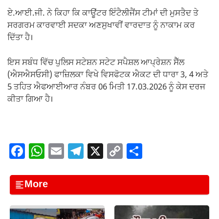
ਏ.ਆਈ.ਜੀ. ਨੇ ਕਿਹਾ ਕਿ ਕਾਊਂਟਰ ਇੰਟੈਲੀਜੈਂਸ ਟੀਮਾਂ ਦੀ ਮੁਸਤੈਦ ਤੇ
ਸਰਗਰਮ ਕਾਰਵਾਈ ਸਦਕਾ ਅਣਸੁਖਾਵੀਂ ਵਾਰਦਾਤ ਨੂੰ ਨਾਕਾਮ ਕਰ
ਦਿੱਤਾ ਹੈ।
ਇਸ ਸਬੰਧ ਵਿੱਚ ਪੁਲਿਸ ਸਟੇਸ਼ਨ ਸਟੇਟ ਸਪੈਸ਼ਲ ਆਪ੍ਰੇਸ਼ਨ ਸੈੱਲ
(ਐਸਐਸਓਸੀ) ਫਾਜ਼ਿਲਕਾ ਵਿਖੇ ਵਿਸਫੋਟਕ ਐਕਟ ਦੀ ਧਾਰਾ 3, 4 ਅਤੇ
5 ਤਹਿਤ ਐਫਆਈਆਰ ਨੰਬਰ 06 ਮਿਤੀ 17.03.2026 ਨੂੰ ਕੇਸ ਦਰਜ
ਕੀਤਾ ਗਿਆ ਹੈ।
F
W
E
T
X
C
S
a
h
m
el
o
h
c
at
ail
e
p
ar
More
e
s
gr
y
e
b
A
a
Li