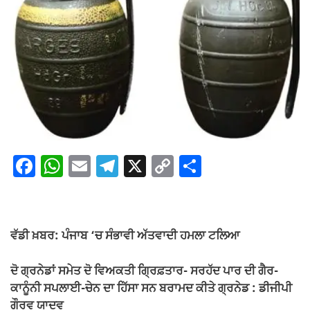
F
W
E
T
X
C
S
a
h
m
el
o
h
c
at
ail
e
p
ar
e
s
gr
y
e
ਵੱਡੀ ਖ਼ਬਰ: ਪੰਜਾਬ ‘ਚ ਸੰਭਾਵੀ ਅੱਤਵਾਦੀ ਹਮਲਾ ਟਲਿਆ
b
A
a
Li
o
p
m
n
ਦੋ ਗ੍ਰਨੇਡਾਂ ਸਮੇਤ ਦੋ ਵਿਅਕਤੀ ਗ੍ਰਿਫ਼ਤਾਰ- ਸਰਹੱਦ ਪਾਰ ਦੀ ਗੈਰ-
ਕਾਨੂੰਨੀ ਸਪਲਾਈ-ਚੇਨ ਦਾ ਹਿੱਸਾ ਸਨ ਬਰਾਮਦ ਕੀਤੇ ਗ੍ਰਨੇਡ : ਡੀਜੀਪੀ
o
p
k
ਗੌਰਵ ਯਾਦਵ