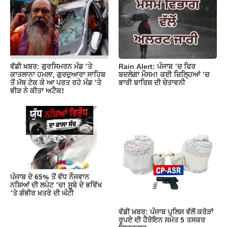
o
p
m
n
o
p
k
k
Rain Alert: ਪੰਜਾਬ ‘ਚ ਫਿਰ
ਵੱਡੀ ਖ਼ਬਰ: ਗੁਰਸਿਮਰਨ ਮੰਡ ‘ਤੇ
ਬਦਲੇਗਾ ਮੌਸਮ! ਕਈ ਜ਼ਿਲ੍ਹਿਆਂ ‘ਚ
ਕਾਤਲਾਨਾ ਹਮਲਾ, ਗੁਰਦੁਆਰਾ ਸਾਹਿਬ
ਭਾਰੀ ਬਾਰਿਸ਼ ਦੀ ਚੇਤਾਵਨੀ
ਤੋਂ ਮੱਥ ਟੇਕ ਕੇ ਆ ਪਰਤ ਰਹੇ ਮੰਡ ‘ਤੇ
ਭੀੜ ਨੇ ਕੀਤਾ ਅਟੈਕ!
ਪੰਜਾਬ ਦੇ 65% ਤੋਂ ਵੱਧ ਨੌਜਵਾਨ
ਨਸ਼ਿਆਂ ਦੀ ਲਪੇਟ ‘ਚ! ਸੂਬੇ ਦੇ ਭਵਿੱਖ
‘ਤੇ ਗੰਭੀਰ ਖ਼ਤਰੇ ਦੀ ਘੰਟੀ
ਵੱਡੀ ਖ਼ਬਰ: ਪੰਜਾਬ ਪੁਲਿਸ ਵੱਲੋਂ ਕਰੋੜਾਂ
ਰੁਪਏ ਦੀ ਹੈਰੋਇਨ ਸਮੇਤ 5 ਤਸਕਰ