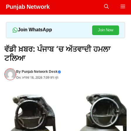
Skip
Punjab Network
Me
to
content
Join WhatsApp
Join Now
ਵੱਡੀ ਖ਼ਬਰ: ਪੰਜਾਬ ‘ਚ ਅੱਤਵਾਦੀ ਹਮਲਾ
ਟਲਿਆ
By
Punjab Network Desk
On: ਮਾਰਚ 18, 2026 7:09 ਬਾਃ ਦੁਃ