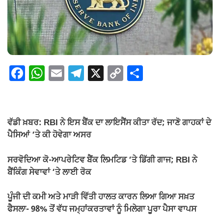
F
W
E
T
X
C
S
a
h
m
el
o
h
c
at
ail
e
p
ar
e
s
gr
y
e
ਵੱਡੀ ਖ਼ਬਰ: RBI ਨੇ ਇਸ ਬੈਂਕ ਦਾ ਲਾਇਸੈਂਸ ਕੀਤਾ ਰੱਦ; ਜਾਣੋ ਗਾਹਕਾਂ ਦੇ
b
A
a
Li
ਪੈਸਿਆਂ ‘ਤੇ ਕੀ ਹੋਵੇਗਾ ਅਸਰ
o
p
m
n
ਸਰਵੋਦਿਆ ਕੋ-ਆਪਰੇਟਿਵ ਬੈਂਕ ਲਿਮਟਿਡ ‘ਤੇ ਡਿੱਗੀ ਗਾਜ; RBI ਨੇ
o
p
k
ਬੈਂਕਿੰਗ ਸੇਵਾਵਾਂ ‘ਤੇ ਲਾਈ ਰੋਕ
k
ਪੂੰਜੀ ਦੀ ਕਮੀ ਅਤੇ ਮਾੜੀ ਵਿੱਤੀ ਹਾਲਤ ਕਾਰਨ ਲਿਆ ਗਿਆ ਸਖ਼ਤ
ਫੈਸਲਾ- 98% ਤੋਂ ਵੱਧ ਜਮ੍ਹਾਂਕਰਤਾਵਾਂ ਨੂੰ ਮਿਲੇਗਾ ਪੂਰਾ ਪੈਸਾ ਵਾਪਸ