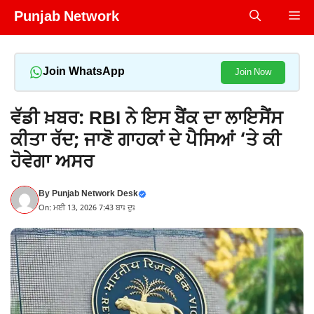
Skip
Punjab Network
Me
to
content
Join WhatsApp
Join Now
ਵੱਡੀ ਖ਼ਬਰ: RBI ਨੇ ਇਸ ਬੈਂਕ ਦਾ ਲਾਇਸੈਂਸ
ਕੀਤਾ ਰੱਦ; ਜਾਣੋ ਗਾਹਕਾਂ ਦੇ ਪੈਸਿਆਂ ‘ਤੇ ਕੀ
ਹੋਵੇਗਾ ਅਸਰ
By
Punjab Network Desk
On: ਮਈ 13, 2026 7:43 ਬਾਃ ਦੁਃ