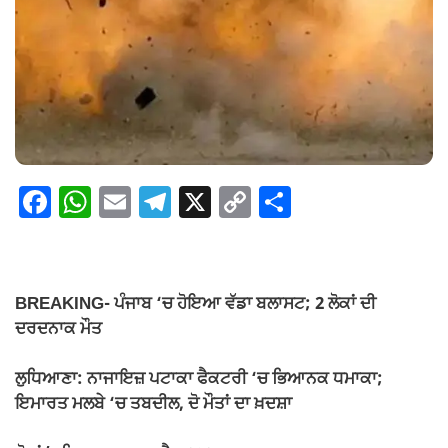
F
W
E
T
X
C
S
a
h
m
el
o
h
c
at
ail
e
p
ar
e
s
gr
y
e
BREAKING- ਪੰਜਾਬ ‘ਚ ਹੋਇਆ ਵੱਡਾ ਬਲਾਸਟ; 2 ਲੋਕਾਂ ਦੀ
b
A
a
Li
ਦਰਦਨਾਕ ਮੌਤ
o
p
m
n
ਲੁਧਿਆਣਾ: ਨਾਜਾਇਜ਼ ਪਟਾਕਾ ਫੈਕਟਰੀ ‘ਚ ਭਿਆਨਕ ਧਮਾਕਾ;
o
p
k
ਇਮਾਰਤ ਮਲਬੇ ‘ਚ ਤਬਦੀਲ, ਦੋ ਮੌਤਾਂ ਦਾ ਖ਼ਦਸ਼ਾ
k