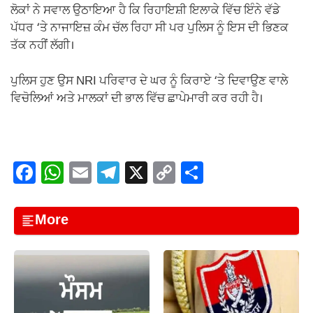
ਲੋਕਾਂ ਨੇ ਸਵਾਲ ਉਠਾਇਆ ਹੈ ਕਿ ਰਿਹਾਇਸ਼ੀ ਇਲਾਕੇ ਵਿੱਚ ਇੰਨੇ ਵੱਡੇ
ਪੱਧਰ ‘ਤੇ ਨਾਜਾਇਜ਼ ਕੰਮ ਚੱਲ ਰਿਹਾ ਸੀ ਪਰ ਪੁਲਿਸ ਨੂੰ ਇਸ ਦੀ ਭਿਣਕ
ਤੱਕ ਨਹੀਂ ਲੱਗੀ।
ਪੁਲਿਸ ਹੁਣ ਉਸ NRI ਪਰਿਵਾਰ ਦੇ ਘਰ ਨੂੰ ਕਿਰਾਏ ‘ਤੇ ਦਿਵਾਉਣ ਵਾਲੇ
ਵਿਚੋਲਿਆਂ ਅਤੇ ਮਾਲਕਾਂ ਦੀ ਭਾਲ ਵਿੱਚ ਛਾਪੇਮਾਰੀ ਕਰ ਰਹੀ ਹੈ।
F
W
E
T
X
C
S
a
h
m
el
o
h
c
at
ail
e
p
ar
More
e
s
gr
y
e
b
A
a
Li
o
p
m
n
o
p
k