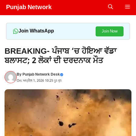
Skip
Punjab Network
Me
to
content
Join WhatsApp
Join Now
BREAKING- ਪੰਜਾਬ ‘ਚ ਹੋਇਆ ਵੱਡਾ
ਬਲਾਸਟ; 2 ਲੋਕਾਂ ਦੀ ਦਰਦਨਾਕ ਮੌਤ
By
Punjab Network Desk
On: ਅਪ੍ਰੈਲ 1, 2026 10:25 ਪੂਃ ਦੁਃ