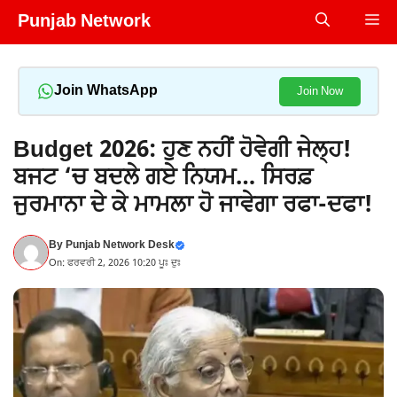
Skip
Punjab Network
Me
to
content
Join WhatsApp
Join Now
Budget 2026: ਹੁਣ ਨਹੀਂ ਹੋਵੇਗੀ ਜੇਲ੍ਹ!
ਬਜਟ ‘ਚ ਬਦਲੇ ਗਏ ਨਿਯਮ… ਸਿਰਫ਼
ਜੁਰਮਾਨਾ ਦੇ ਕੇ ਮਾਮਲਾ ਹੋ ਜਾਵੇਗਾ ਰਫਾ-ਦਫਾ!
By
Punjab Network Desk
On: ਫਰਵਰੀ 2, 2026 10:20 ਪੂਃ ਦੁਃ