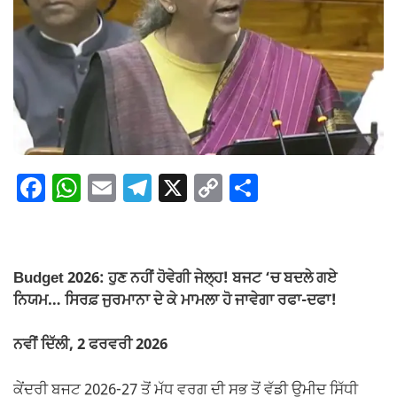
F
W
E
T
X
C
S
a
h
m
el
o
h
c
at
ail
e
p
ar
e
s
gr
y
e
Budget 2026: ਹੁਣ ਨਹੀਂ ਹੋਵੇਗੀ ਜੇਲ੍ਹ! ਬਜਟ ‘ਚ ਬਦਲੇ ਗਏ
b
A
a
Li
ਨਿਯਮ… ਸਿਰਫ਼ ਜੁਰਮਾਨਾ ਦੇ ਕੇ ਮਾਮਲਾ ਹੋ ਜਾਵੇਗਾ ਰਫਾ-ਦਫਾ!
o
p
m
n
ਨਵੀਂ ਦਿੱਲੀ, 2 ਫਰਵਰੀ 2026
o
p
k
k
ਕੇਂਦਰੀ ਬਜਟ 2026-27 ਤੋਂ ਮੱਧ ਵਰਗ ਦੀ ਸਭ ਤੋਂ ਵੱਡੀ ਉਮੀਦ ਸਿੱਧੀ