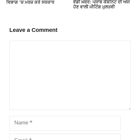
ਵੱਡੀ ਖ਼ਬਰ: ਪੰਜਾਬ ਕੈਬਨਿਟ ਦੀ ਅੱਜ
ਵਿਭਾਗ ‘ਚ ਮਰਜ਼ ਕਰੇ ਸਰਕਾਰ
ਹੋਣ ਵਾਲੀ ਮੀਟਿੰਗ ਮੁਲਤਵੀ
Leave a Comment
Comment
Name
Email