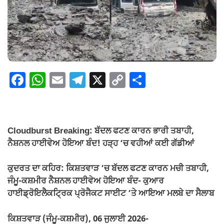
F
W
E
T
X
C
S
a
h
m
el
o
h
c
at
ail
e
p
ar
e
s
gr
y
e
Cloudburst Breaking: ਬੱਦਲ ਫਟਣ ਕਾਰਨ ਭਾਰੀ ਤਬਾਹੀ,
b
A
a
Li
ਨੈਸ਼ਨਲ ਹਾਈਵੇਅ ਹੋਇਆ ਬੰਦ! ਹੜ੍ਹ ‘ਚ ਵਹੀਆਂ ਕਈ ਗੱਡੀਆਂ
o
p
m
n
ਕੁਦਰਤ ਦਾ ਕਹਿਰ: ਕਿਸ਼ਤਵਾੜ ‘ਚ ਬੱਦਲ ਫਟਣ ਕਾਰਨ ਮਚੀ ਤਬਾਹੀ,
o
p
k
ਜੰਮੂ-ਕਸ਼ਮੀਰ ਨੈਸ਼ਨਲ ਹਾਈਵੇਅ ਹੋਇਆ ਬੰਦ- ਕੁਆਰ
k
ਹਾਈਡ੍ਰੋਇਲੈਕਟ੍ਰਿਕ ਪ੍ਰੋਜੈਕਟ ਸਾਈਟ ‘ਤੇ ਆਇਆ ਮਲਬੇ ਦਾ ਸੈਲਾਬ
ਕਿਸ਼ਤਵਾੜ (ਜੰਮੂ-ਕਸ਼ਮੀਰ), 06 ਜੁਲਾਈ 2026-