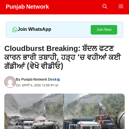
Skip
Punjab Network
Me
to
content
Join WhatsApp
Join Now
Cloudburst Breaking: ਬੱਦਲ ਫਟਣ
ਕਾਰਨ ਭਾਰੀ ਤਬਾਹੀ, ਹੜ੍ਹ ‘ਚ ਵਹੀਆਂ ਕਈ
ਗੱਡੀਆਂ (ਵੇਖੋ ਵੀਡੀਓ)
By
Punjab Network Desk
On: ਜੁਲਾਈ 6, 2026 12:08 ਬਾਃ ਦੁਃ