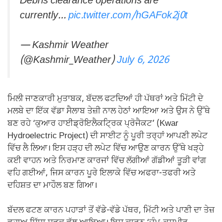
Debris clearance operations are
currently…
pic.twitter.com/hGAFok2j0t
— Kashmir Weather
(@Kashmir_Weather)
July 6, 2026
ਮਿਲੀ ਜਾਣਕਾਰੀ ਮੁਤਾਬਕ, ਬੱਦਲ ਫਟਦਿਆਂ ਹੀ ਪੱਥਰਾਂ ਅਤੇ ਮਿੱਟੀ ਦੇ
ਮਲਬੇ ਦਾ ਇੱਕ ਵੱਡਾ ਸੈਲਾਬ ਤੇਜ਼ੀ ਨਾਲ ਹੇਠਾਂ ਆਇਆ ਅਤੇ ਉਸ ਨੇ ਉੱਥੇ
ਬਣ ਰਹੇ ‘ਕੁਆਰ ਹਾਈਡ੍ਰੋਇਲੈਕਟ੍ਰਿਕ ਪ੍ਰੋਜੈਕਟ’ (Kwar
Hydroelectric Project) ਦੀ ਸਾਈਟ ਨੂੰ ਪੂਰੀ ਤਰ੍ਹਾਂ ਆਪਣੀ ਲਪੇਟ
ਵਿੱਚ ਲੈ ਲਿਆ। ਇਸ ਹੜ੍ਹ ਦੀ ਲਪੇਟ ਵਿੱਚ ਆਉਣ ਕਾਰਨ ਉੱਥੇ ਖੜ੍ਹੇ
ਕਈ ਵਾਹਨ ਅਤੇ ਨਿਰਮਾਣ ਕਾਰਜਾਂ ਵਿੱਚ ਲੱਗੀਆਂ ਗੱਡੀਆਂ ਤੂੜੀ ਵਾਂਗ
ਵਹਿ ਗਈਆਂ, ਜਿਸ ਕਾਰਨ ਪੂਰੇ ਇਲਾਕੇ ਵਿੱਚ ਅਫਰਾ-ਤਫਰੀ ਅਤੇ
ਦਹਿਸ਼ਤ ਦਾ ਮਾਹੌਲ ਬਣ ਗਿਆ।
ਬੱਦਲ ਫਟਣ ਕਾਰਨ ਪਹਾੜਾਂ ਤੋਂ ਵੱਡੇ-ਵੱਡੇ ਪੱਥਰ, ਮਿੱਟੀ ਅਤੇ ਪਾਣੀ ਦਾ ਤੇਜ਼