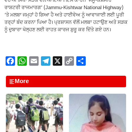
ਵਹਾਅ ਸਿੱਧਾ ਸੜਕ ਵੱਲ ਆਇਆ। ਇਸ ਕਾਰਨ ‘ਜੰਮੂ-ਕਸ਼ਮੀਰ
ਰਾਸ਼ਟਰੀ ਰਾਜਮਾਰਗ’ (Jammu-Kishtwar National Highway)
‘ਤੇ ਮਲਬਾ ਜਮ੍ਹਾਂ ਹੋ ਗਿਆ ਹੈ ਅਤੇ ਹਾਈਵੇਅ ਨੂੰ ਆਵਾਜਾਈ ਲਈ ਪੂਰੀ
ਤਰ੍ਹਾਂ ਬੰਦ ਕਰਨਾ ਪਿਆ ਹੈ। ਪ੍ਰਸ਼ਾਸਨ ਵੱਲੋਂ ਮਲਬਾ ਹਟਾਉਣ ਅਤੇ ਸੜਕ
ਨੂੰ ਦੁਬਾਰਾ ਖੋਲ੍ਹਣ ਲਈ ਰਾਹਤ ਕਾਰਜ ਸ਼ੁਰੂ ਕਰ ਦਿੱਤੇ ਗਏ ਹਨ।
F
W
E
T
X
C
S
a
h
m
el
o
h
c
at
ail
e
p
ar
More
e
s
gr
y
e
b
A
a
Li
o
p
m
n
o
p
k
k