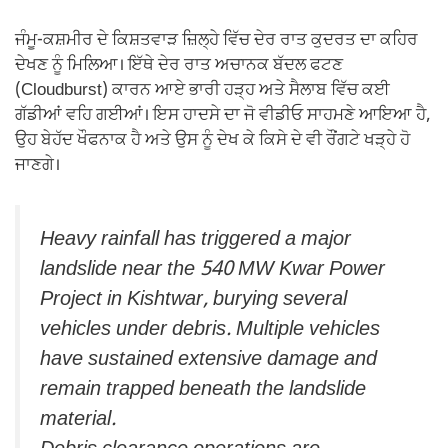
ਜੰਮੂ-ਕਸ਼ਮੀਰ ਦੇ ਕਿਸ਼ਤਵਾੜ ਜ਼ਿਲ੍ਹੇ ਵਿੱਚ ਦੇਰ ਰਾਤ ਕੁਦਰਤ ਦਾ ਕਹਿਰ
ਦੇਖਣ ਨੂੰ ਮਿਲਿਆ। ਇੱਥੇ ਦੇਰ ਰਾਤ ਅਚਾਨਕ ਬੱਦਲ ਫਟਣ
(Cloudburst) ਕਾਰਨ ਆਏ ਭਾਰੀ ਹੜ੍ਹ ਅਤੇ ਸੈਲਾਬ ਵਿੱਚ ਕਈ
ਗੱਡੀਆਂ ਵਹਿ ਗਈਆਂ। ਇਸ ਹਾਦਸੇ ਦਾ ਜੋ ਵੀਡੀਓ ਸਾਹਮਣੇ ਆਇਆ ਹੈ,
ਉਹ ਬੇਹੱਦ ਖੌਫਨਾਕ ਹੈ ਅਤੇ ਉਸ ਨੂੰ ਦੇਖ ਕੇ ਕਿਸੇ ਦੇ ਵੀ ਰੌਂਗਟੇ ਖੜ੍ਹੇ ਹੋ
ਜਾਣਗੇ।
Heavy rainfall has triggered a major
landslide near the 540 MW Kwar Power
Project in Kishtwar, burying several
vehicles under debris. Multiple vehicles
have sustained extensive damage and
remain trapped beneath the landslide
material.