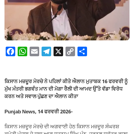
F
W
E
T
X
C
S
a
h
m
el
o
h
c
at
ail
e
p
ar
e
s
gr
y
e
ਕਿਸਾਨ ਮਜ਼ਦੂਰ ਮੋਰਚੇ ਨੇ ਪਹਿਲਾਂ ਕੀਤੇ ਐਲਾਨ ਮੁਤਾਬਕ 16 ਫਰਵਰੀ ਨੂੰ
b
A
a
Li
ਮੁੱਖ ਮੰਤਰੀ ਭਗਵੰਤ ਮਾਨ ਦੀ ਮੋਗਾ ਰੈਲੀ ਦੀ ਆਮਦ ਉੱਤੇ ਵੱਡਾ ਵਿਰੋਧ
o
p
m
n
ਕਰਨ ਅਤੇ ਸਵਾਲ ਪੁੱਛਣ ਦਾ ਐਲਾਨ ਕੀਤਾ
o
p
k
Punjab News, 14 ਫਰਵਰੀ 2026-
k
ਕਿਸਾਨ ਮਜ਼ਦੂਰ ਮੋਰਚੇ ਦੀ ਅਗਵਾਈ ਹੇਠ ਕਿਸਾਨ ਮਜ਼ਦੂਰ ਸੰਘਰਸ਼