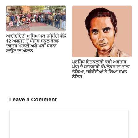
ਆਈਈਏਟੀ ਅਧਿਆਪਕ ਜਥੇਬੰਦੀ ਵੱਲੋਂ
12 ਅਗਸਤ ਤੋਂ ਪੰਜਾਬ ਸਕੂਲ ਬੋਰਡ
ਦਫਤਰ ਮੋਹਾਲੀ ਅੱਗੇ ਪੱਕਾ ਧਰਨਾ
ਲਾਉਣ ਦਾ ਐਲਾਨ
ਪ੍ਰਸਿੱਧ ਇਨਕਲਾਬੀ ਕਵੀ ਅਵਤਾਰ
ਪਾਸ਼ ਦੇ ਯਾਦਗਾਰੀ ਕੰਪਲੈਕਸ ਦਾ ਤਾਲਾ
ਤੋੜਿਆ, ਜਥੇਬੰਦੀਆਂ ਨੇ ਲਿਆ ਸਖ਼ਤ
ਨੋਟਿਸ
Leave a Comment
Comment