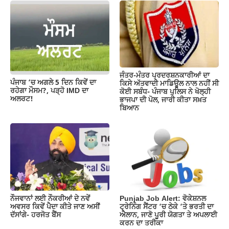
b
A
a
Li
o
p
m
n
o
p
k
k
ਜੰਤਰ-ਮੰਤਰ ਪ੍ਰਦਰਸ਼ਨਕਾਰੀਆਂ ਦਾ
ਪੰਜਾਬ ‘ਚ ਅਗਲੇ 5 ਦਿਨ ਕਿਵੇਂ ਦਾ
ਕਿਸੇ ਅੱਤਵਾਦੀ ਮਾਡਿਊਲ ਨਾਲ ਨਹੀਂ ਸੀ
ਰਹੇਗਾ ਮੌਸਮ?, ਪੜ੍ਹੋ IMD ਦਾ
ਕੋਈ ਸਬੰਧ- ਪੰਜਾਬ ਪੁਲਿਸ ਨੇ ਖੋਲ੍ਹੀ
ਅਲਰਟ!
ਭਾਜਪਾ ਦੀ ਪੋਲ, ਜਾਰੀ ਕੀਤਾ ਸਖ਼ਤ
ਬਿਆਨ
ਨੌਜਵਾਨਾਂ ਲਈ ਨੌਕਰੀਆਂ ਦੇ ਨਵੇਂ
Punjab Job Alert: ਵੋਕੇਸ਼ਨਲ
ਅਵਸਰ ਕਿਵੇਂ ਪੈਦਾ ਕੀਤੇ ਜਾਣ ਅਸੀਂ
ਟ੍ਰੇਨਿੰਗ ਸੈਂਟਰ ‘ਚ ਠੇਕੇ ‘ਤੇ ਭਰਤੀ ਦਾ
ਦੱਸਾਂਗੇ- ਹਰਜੋਤ ਬੈਂਸ
ਐਲਾਨ, ਜਾਣੋ ਪੂਰੀ ਯੋਗਤਾ ਤੇ ਅਪਲਾਈ
ਕਰਨ ਦਾ ਤਰੀਕਾ