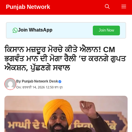
Skip
Punjab Network
Me
to
content
Join WhatsApp
Join Now
ਕਿਸਾਨ ਮਜ਼ਦੂਰ ਮੋਰਚੇ ਕੀਤੇ ਐਲਾਨ! CM
ਭਗਵੰਤ ਮਾਨ ਦੀ ਮੋਗਾ ਰੈਲੀ ‘ਚ ਕਰਨਗੇ ਗੁਪਤ
ਐਕਸ਼ਨ, ਪੁੱਛਣਗੇ ਸਵਾਲ
By
Punjab Network Desk
On: ਫਰਵਰੀ 14, 2026 12:50 ਬਾਃ ਦੁਃ