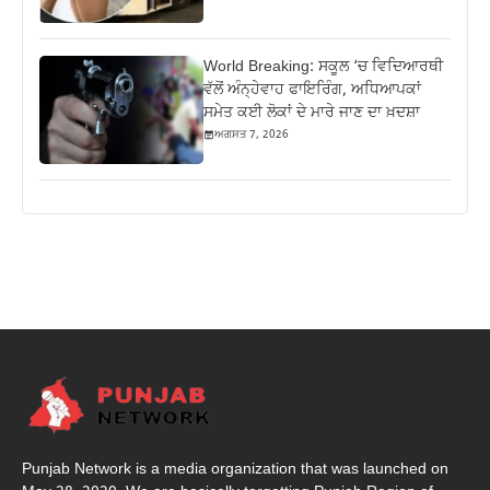
World Breaking: ਸਕੂਲ ‘ਚ ਵਿਦਿਆਰਥੀ
ਵੱਲੋਂ ਅੰਨ੍ਹੇਵਾਹ ਫਾਇਰਿੰਗ, ਅਧਿਆਪਕਾਂ
ਸਮੇਤ ਕਈ ਲੋਕਾਂ ਦੇ ਮਾਰੇ ਜਾਣ ਦਾ ਖ਼ਦਸ਼ਾ
ਅਗਸਤ 7, 2026
Punjab Network is a media organization that was launched on