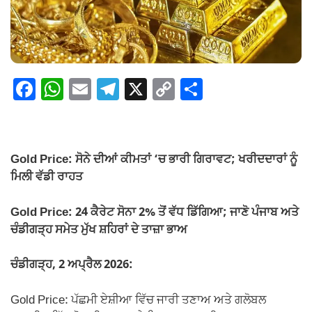
F
W
E
T
X
C
S
a
h
m
el
o
h
c
at
ail
e
p
ar
e
s
gr
y
e
Gold Price: ਸੋਨੇ ਦੀਆਂ ਕੀਮਤਾਂ ‘ਚ ਭਾਰੀ ਗਿਰਾਵਟ; ਖਰੀਦਦਾਰਾਂ ਨੂੰ
b
A
a
Li
ਮਿਲੀ ਵੱਡੀ ਰਾਹਤ
o
p
m
n
Gold Price: 24 ਕੈਰੇਟ ਸੋਨਾ 2% ਤੋਂ ਵੱਧ ਡਿੱਗਿਆ; ਜਾਣੋ ਪੰਜਾਬ ਅਤੇ
o
p
k
ਚੰਡੀਗੜ੍ਹ ਸਮੇਤ ਮੁੱਖ ਸ਼ਹਿਰਾਂ ਦੇ ਤਾਜ਼ਾ ਭਾਅ
k
ਚੰਡੀਗੜ੍ਹ, 2 ਅਪ੍ਰੈਲ 2026:
Gold Price: ਪੱਛਮੀ ਏਸ਼ੀਆ ਵਿੱਚ ਜਾਰੀ ਤਣਾਅ ਅਤੇ ਗਲੋਬਲ