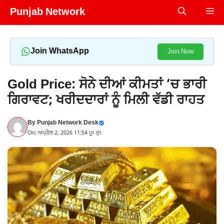
Skip
Punjab Network
Me
to
content
Join WhatsApp
Join Now
Gold Price: ਸੋਨੇ ਦੀਆਂ ਕੀਮਤਾਂ ‘ਚ ਭਾਰੀ
ਗਿਰਾਵਟ; ਖਰੀਦਦਾਰਾਂ ਨੂੰ ਮਿਲੀ ਵੱਡੀ ਰਾਹਤ
By
Punjab Network Desk
On: ਅਪ੍ਰੈਲ 2, 2026 11:54 ਪੂਃ ਦੁਃ