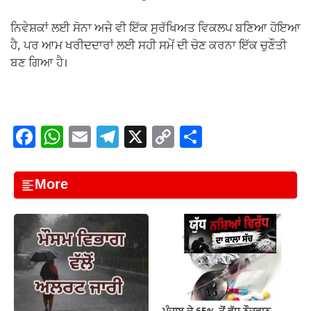
ਨਿਵੇਸ਼ਕਾਂ ਲਈ ਸੋਨਾ ਅਜੇ ਵੀ ਇੱਕ ਸੁਰੱਖਿਅਤ ਵਿਕਲਪ ਬਣਿਆ ਹੋਇਆ
ਹੈ, ਪਰ ਆਮ ਖਰੀਦਦਾਰਾਂ ਲਈ ਸਹੀ ਸਮੇਂ ਦੀ ਚੋਣ ਕਰਨਾ ਇੱਕ ਚੁਣੌਤੀ
ਬਣ ਗਿਆ ਹੈ।
F
W
E
T
X
C
S
a
h
m
el
o
h
c
at
ail
e
p
ar
More
e
s
gr
y
e
b
A
a
Li
o
p
m
n
o
p
k
k