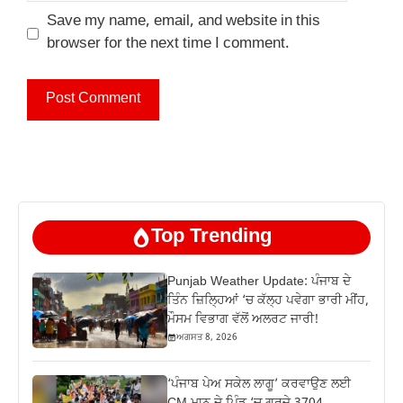
Save my name, email, and website in this
browser for the next time I comment.
Top Trending
Punjab Weather Update: ਪੰਜਾਬ ਦੇ
ਤਿੰਨ ਜ਼‍ਿਲ੍ਹਿਆਂ ‘ਚ ਕੱਲ੍ਹ ਪਵੇਗਾ ਭਾਰੀ ਮੀਂਹ,
ਮੌਸਮ ਵਿਭਾਗ ਵੱਲੋਂ ਅਲਰਟ ਜਾਰੀ!
ਅਗਸਤ 8, 2026
‘ਪੰਜਾਬ ਪੇਅ ਸਕੇਲ ਲਾਗੂ’ ਕਰਵਾਉਣ ਲਈ