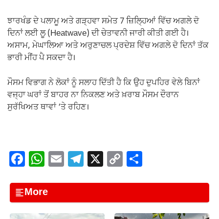
ਝਾਰਖੰਡ ਦੇ ਪਲਾਮੂ ਅਤੇ ਗੜ੍ਹਵਾ ਸਮੇਤ 7 ਜ਼ਿਲ੍ਹਿਆਂ ਵਿੱਚ ਅਗਲੇ ਦੋ
ਦਿਨਾਂ ਲਈ ਲੂ (Heatwave) ਦੀ ਚੇਤਾਵਨੀ ਜਾਰੀ ਕੀਤੀ ਗਈ ਹੈ।
ਅਸਾਮ, ਮੇਘਾਲਿਆ ਅਤੇ ਅਰੁਣਾਚਲ ਪ੍ਰਦੇਸ਼ ਵਿੱਚ ਅਗਲੇ ਦੋ ਦਿਨਾਂ ਤੱਕ
ਭਾਰੀ ਮੀਂਹ ਪੈ ਸਕਦਾ ਹੈ।
ਮੌਸਮ ਵਿਭਾਗ ਨੇ ਲੋਕਾਂ ਨੂੰ ਸਲਾਹ ਦਿੱਤੀ ਹੈ ਕਿ ਉਹ ਦੁਪਹਿਰ ਵੇਲੇ ਬਿਨਾਂ
ਵਜ੍ਹਾ ਘਰਾਂ ਤੋਂ ਬਾਹਰ ਨਾ ਨਿਕਲਣ ਅਤੇ ਖ਼ਰਾਬ ਮੌਸਮ ਦੌਰਾਨ
ਸੁਰੱਖਿਅਤ ਥਾਵਾਂ ‘ਤੇ ਰਹਿਣ।
F
W
E
T
X
C
S
a
h
m
el
o
h
c
at
ail
e
p
ar
More
e
s
gr
y
e