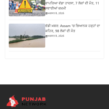
ਵਾਪਰਿਆ ਵੱਡਾ ਹਾਦਸਾ, 7 ਲੋਕਾਂ ਦੀ ਮੌਤ, 11
ਸਵਾਰੀਆਂ ਜ਼ਖ਼ਮੀ
ਅਗਸਤ 8, 2026
ਵੱਡੀ ਖ਼ਬਰ: Assam ‘ਚ ਭਿਆਨਕ ਹੜ੍ਹਾਂ ਦਾ
ਕਹਿਰ, 98 ਲੋਕਾਂ ਦੀ ਮੌਤ
ਅਗਸਤ 8, 2026