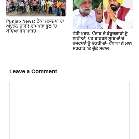
Punjab News: ਠੇਕਾ ਮੁਲਾਜ਼ਮਾਂ ਦਾ
ਅੰਦੋਲਨ ਜਾਰੀ! ਰਾਮਪੁਰਾ ਫੂਲ ‘ਚ
ਕੱਢਿਆ ਰੋਸ ਮਾਰਚ
ਵੱਡੀ ਖ਼ਬਰ: ਪੰਜਾਬ ਦੇ ਬੇਰੁਜ਼ਗਾਰਾਂ ਨੂੰ
ਲਾਠੀਆਂ, ਪਰ ਬਾਹਰਲੇ ਸੂਬਿਆਂ ਦੇ
ਨੌਜਵਾਨਾਂ ਨੂੰ ਨੌਕਰੀਆਂ- ਰੰਧਾਵਾ ਨੇ ਮਾਨ
ਸਰਕਾਰ ‘ਤੇ ਚੁੱਕੇ ਸਵਾਲ
Leave a Comment
Comment