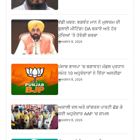
ਵੱਡੀ ਖ਼ਬਰ: ਭਗਵੰਤ ਮਾਨ ਨੇ ਮੁਲਾਜ਼ਮ ਦੀ
ਬੁਲਾਈ ਮੀਟਿੰਗ! DA ਬਕਾਏ ਅਤੇ ਹੋਰ
ਮੁੱਦਿਆਂ ‘ਤੇ ਹੋਵੇਗੀ ਚਰਚਾ
ਅਗਸਤ 8, 2026
ਪੰਜਾਬ ਭਾਜਪਾ ‘ਚ ਬਗਾਵਤ! ਮੰਡਲ ਪ੍ਰਧਾਨ
ਸਮੇਤ 10 ਅਹੁਦੇਦਾਰਾਂ ਨੇ ਦਿੱਤਾ ਅਸਤੀਫ਼ਾ
ਅਗਸਤ 8, 2026
ਅਕਾਲੀ ਦਲ ਅਤੇ ਕਾਂਗਰਸ ਪਾਰਟੀ ਛੱਡ ਕੇ
ਕਈ ਅਹੁਦੇਦਾਰ AAP ‘ਚ ਸ਼ਾਮਲ
ਅਗਸਤ 8, 2026