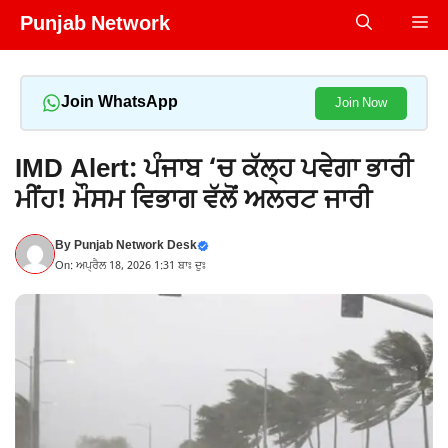
Skip
Punjab Network
Me
to
content
Join WhatsApp
Join Now
IMD Alert: ਪੰਜਾਬ ‘ਚ ਕੱਲ੍ਹ ਪਵੇਗਾ ਭਾਰੀ
ਮੀਂਹ! ਮੌਸਮ ਵਿਭਾਗ ਵੱਲੋਂ ਅਲਰਟ ਜਾਰੀ
By
Punjab Network Desk
On: ਅਪ੍ਰੈਲ 18, 2026 1:31 ਬਾਃ ਦੁਃ