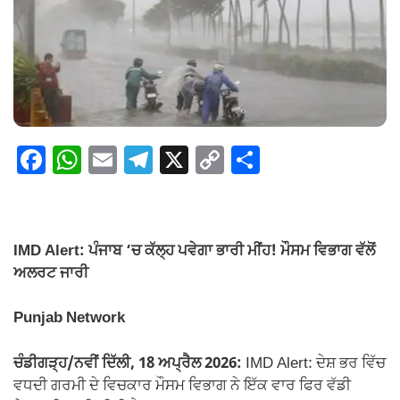
F
W
E
T
X
C
S
a
h
m
el
o
h
c
at
ail
e
p
ar
e
s
gr
y
e
IMD Alert: ਪੰਜਾਬ ‘ਚ ਕੱਲ੍ਹ ਪਵੇਗਾ ਭਾਰੀ ਮੀਂਹ! ਮੌਸਮ ਵਿਭਾਗ ਵੱਲੋਂ
b
A
a
Li
ਅਲਰਟ ਜਾਰੀ
o
p
m
n
Punjab Network
o
p
k
k
ਚੰਡੀਗੜ੍ਹ/ਨਵੀਂ ਦਿੱਲੀ, 18 ਅਪ੍ਰੈਲ 2026:
IMD Alert: ਦੇਸ਼ ਭਰ ਵਿੱਚ
ਵਧਦੀ ਗਰਮੀ ਦੇ ਵਿਚਕਾਰ ਮੌਸਮ ਵਿਭਾਗ ਨੇ ਇੱਕ ਵਾਰ ਫਿਰ ਵੱਡੀ