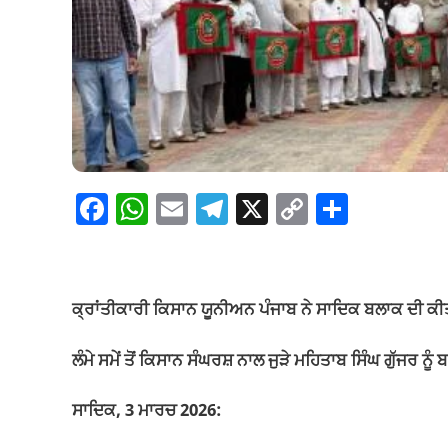
F
W
E
T
X
C
S
a
h
m
el
o
h
c
at
ail
e
p
ar
e
s
gr
y
e
ਕ੍ਰਾਂਤੀਕਾਰੀ ਕਿਸਾਨ ਯੂਨੀਅਨ ਪੰਜਾਬ ਨੇ ਸਾਦਿਕ ਬਲਾਕ ਦੀ ਕੀਤ
b
A
a
Li
o
p
m
n
ਲੰਮੇ ਸਮੇਂ ਤੋਂ ਕਿਸਾਨ ਸੰਘਰਸ਼ ਨਾਲ ਜੁੜੇ ਮਹਿਤਾਬ ਸਿੰਘ ਗੁੱਜਰ
o
p
k
ਸਾਦਿਕ, 3 ਮਾਰਚ 2026:
k