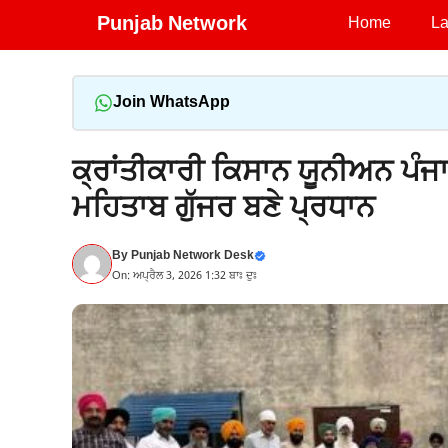
Skip
Punjab Network
Home
La
to
content
Join WhatsApp
ਕ੍ਰਾਂਤੀਕਾਰੀ ਕਿਸਾਨ ਯੂਨੀਅਨ ਪੰਜ
ਮਹਿਤਾਬ ਗੁੱਜਰ ਬਣੇ ਪ੍ਰਧਾਨ
By
Punjab Network Desk
On: ਅਪ੍ਰੈਲ 3, 2026 1:32 ਬਾਃ ਦੁਃ