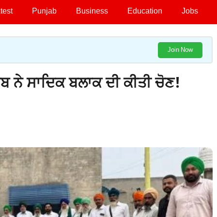
test
Punjab
Business
Education
Jobs
Join Now
ਾਬ ਨੇ ਸਾਦਿਕ ਬਲਾਕ ਦੀ ਕੀਤੀ ਚੋਣ!