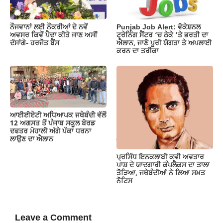
ਨੌਜਵਾਨਾਂ ਲਈ ਨੌਕਰੀਆਂ ਦੇ ਨਵੇਂ
Punjab Job Alert: ਵੋਕੇਸ਼ਨਲ
ਅਵਸਰ ਕਿਵੇਂ ਪੈਦਾ ਕੀਤੇ ਜਾਣ ਅਸੀਂ
ਟ੍ਰੇਨਿੰਗ ਸੈਂਟਰ ‘ਚ ਠੇਕੇ ‘ਤੇ ਭਰਤੀ ਦਾ
ਦੱਸਾਂਗੇ- ਹਰਜੋਤ ਬੈਂਸ
ਐਲਾਨ, ਜਾਣੋ ਪੂਰੀ ਯੋਗਤਾ ਤੇ ਅਪਲਾਈ
ਕਰਨ ਦਾ ਤਰੀਕਾ
ਆਈਈਏਟੀ ਅਧਿਆਪਕ ਜਥੇਬੰਦੀ ਵੱਲੋਂ
12 ਅਗਸਤ ਤੋਂ ਪੰਜਾਬ ਸਕੂਲ ਬੋਰਡ
ਦਫਤਰ ਮੋਹਾਲੀ ਅੱਗੇ ਪੱਕਾ ਧਰਨਾ
ਲਾਉਣ ਦਾ ਐਲਾਨ
ਪ੍ਰਸਿੱਧ ਇਨਕਲਾਬੀ ਕਵੀ ਅਵਤਾਰ
ਪਾਸ਼ ਦੇ ਯਾਦਗਾਰੀ ਕੰਪਲੈਕਸ ਦਾ ਤਾਲਾ
ਤੋੜਿਆ, ਜਥੇਬੰਦੀਆਂ ਨੇ ਲਿਆ ਸਖ਼ਤ
ਨੋਟਿਸ
Leave a Comment