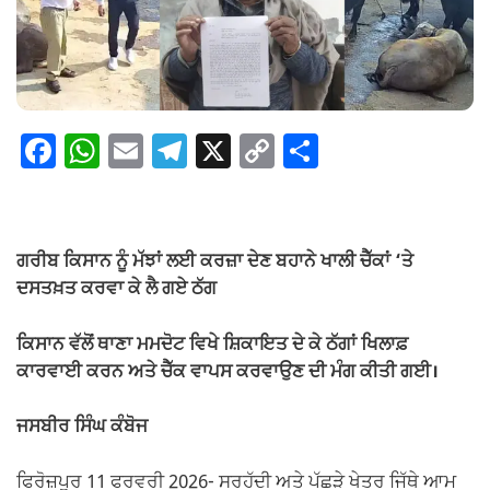
F
W
E
T
X
C
S
a
h
m
el
o
h
c
at
ail
e
p
ar
e
s
gr
y
e
ਗਰੀਬ ਕਿਸਾਨ ਨੂੰ ਮੱਝਾਂ ਲਈ ਕਰਜ਼ਾ ਦੇਣ ਬਹਾਨੇ ਖਾਲੀ ਚੈੱਕਾਂ ‘ਤੇ
b
A
a
Li
ਦਸਤਖ਼ਤ ਕਰਵਾ ਕੇ ਲੈ ਗਏ ਠੱਗ
o
p
m
n
ਕਿਸਾਨ ਵੱਲੋਂ ਥਾਣਾ ਮਮਦੋਟ ਵਿਖੇ ਸ਼ਿਕਾਇਤ ਦੇ ਕੇ ਠੱਗਾਂ ਖਿਲਾਫ਼
o
p
k
ਕਾਰਵਾਈ ਕਰਨ ਅਤੇ ਚੈੱਕ ਵਾਪਸ ਕਰਵਾਉਣ ਦੀ ਮੰਗ ਕੀਤੀ ਗਈ।
k
ਜਸਬੀਰ ਸਿੰਘ ਕੰਬੋਜ
ਫਿਰੋਜ਼ਪੁਰ 11 ਫਰਵਰੀ 2026- ਸਰਹੱਦੀ ਅਤੇ ਪੱਛੜੇ ਖੇਤਰ ਜਿੱਥੇ ਆਮ