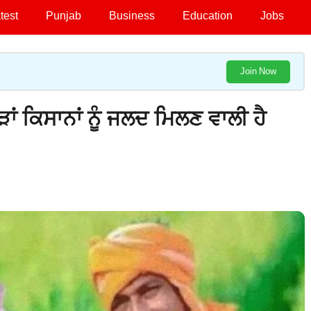
test
Punjab
Business
Education
Jobs
Join Now
ਂ ਕਿਸਾਨਾਂ ਨੂੰ ਜਲਦ ਮਿਲਣ ਵਾਲੀ ਹੈ