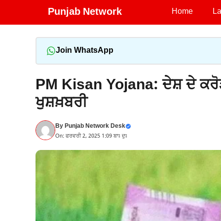
Skip
Punjab Network
Home
La
to
content
Join WhatsApp
PM Kisan Yojana: ਦੇਸ਼ ਦੇ ਕਰੋੜਾ
ਖੁਸ਼ਖ਼ਬਰੀ
By
Punjab Network Desk
On: ਫਰਵਰੀ 2, 2025 1:09 ਬਾਃ ਦੁਃ