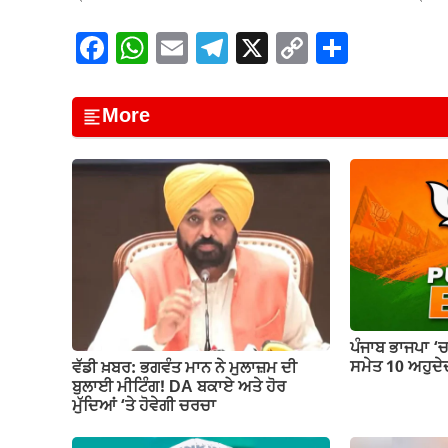
F
W
E
T
X
C
S
a
h
m
el
o
h
c
at
ail
e
p
ar
More
e
s
gr
y
e
b
A
a
Li
o
p
m
n
o
p
k
k
ਪੰਜਾਬ ਭਾਜਪਾ ‘
ਸਮੇਤ 10 ਅਹੁਦੇਦ
ਵੱਡੀ ਖ਼ਬਰ: ਭਗਵੰਤ ਮਾਨ ਨੇ ਮੁਲਾਜ਼ਮ ਦੀ
ਬੁਲਾਈ ਮੀਟਿੰਗ! DA ਬਕਾਏ ਅਤੇ ਹੋਰ
ਮੁੱਦਿਆਂ ‘ਤੇ ਹੋਵੇਗੀ ਚਰਚਾ