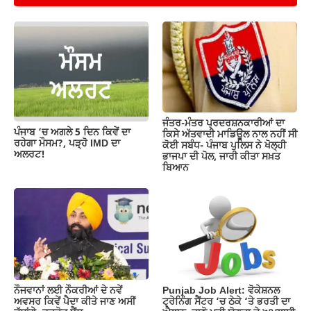
e
s
gr
y
e
b
A
a
Li
o
p
m
n
o
p
k
k
ਜੰਤਰ-ਮੰਤਰ ਪ੍ਰਦਰਸ਼ਨਕਾਰੀਆਂ ਦਾ
ਪੰਜਾਬ ‘ਚ ਅਗਲੇ 5 ਦਿਨ ਕਿਵੇਂ ਦਾ
ਕਿਸੇ ਅੱਤਵਾਦੀ ਮਾਡਿਊਲ ਨਾਲ ਨਹੀਂ ਸੀ
ਰਹੇਗਾ ਮੌਸਮ?, ਪੜ੍ਹੋ IMD ਦਾ
ਕੋਈ ਸਬੰਧ- ਪੰਜਾਬ ਪੁਲਿਸ ਨੇ ਖੋਲ੍ਹੀ
ਅਲਰਟ!
ਭਾਜਪਾ ਦੀ ਪੋਲ, ਜਾਰੀ ਕੀਤਾ ਸਖ਼ਤ
ਬਿਆਨ
ਨੌਜਵਾਨਾਂ ਲਈ ਨੌਕਰੀਆਂ ਦੇ ਨਵੇਂ
Punjab Job Alert: ਵੋਕੇਸ਼ਨਲ
ਅਵਸਰ ਕਿਵੇਂ ਪੈਦਾ ਕੀਤੇ ਜਾਣ ਅਸੀਂ
ਟ੍ਰੇਨਿੰਗ ਸੈਂਟਰ ‘ਚ ਠੇਕੇ ‘ਤੇ ਭਰਤੀ ਦਾ