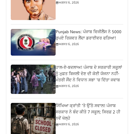
ਅਗਸਤ 6, 2026
Punjab News: ਪੰਜਾਬ ਵਿਜੀਲੈਂਸ ਨੇ 5000
ਰੁਪਏ ਰਿਸ਼ਵਤ ਲੈਂਦਾ ਡਰਾਈਵਰ ਫੜਿਆ!
ਅਗਸਤ 6, 2026
ਹਾਲ-ਏ-ਬਦਲਾਅ! ਪੰਜਾਬ ਦੇ ਸਰਕਾਰੀ ਸਕੂਲਾਂ
ਨੂੰ ਮੁਫ਼ਤ ਬਿਜਲੀ ਦੇਣ ਦੀ ਕੋਈ ਯੋਜਨਾ ਨਹੀਂ-
ਮੰਤਰੀ ਸੌਂਦ ਨੇ ਵਿਧਾਨ ਸਭਾ ‘ਚ ਦਿੱਤਾ ਜਵਾਬ
ਅਗਸਤ 6, 2026
ਸਿੱਖਿਆ ਕ੍ਰਾਂਤੀ ‘ਤੇ ਉੱਠੇ ਸਵਾਲ! ਪੰਜਾਬ
ਸਰਕਾਰ ਨੇ ਬੰਦ ਕੀਤੇ 7 ਸਕੂਲ; ਸਿਰਫ਼ 2 ਹੀ
ਨਵੇਂ ਖੋਲ੍ਹੇ
ਅਗਸਤ 6, 2026