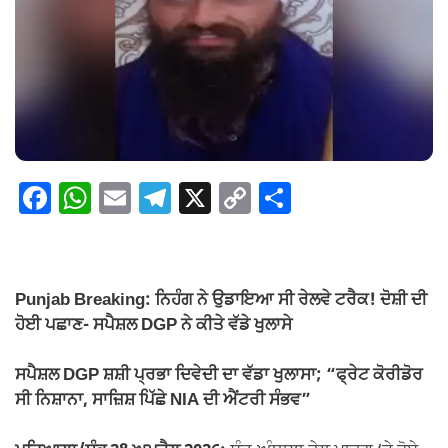
F
W
E
T
X
C
S
a
h
m
el
o
h
c
at
ail
e
p
ar
e
s
gr
y
e
Punjab Breaking: ਨਿਹੰਗ ਨੇ ਉਡਾਇਆ ਸੀ ਰੇਲਵੇ ਟਰੈਕ! ਦੋਸ਼ੀ ਦੀ
b
A
a
Li
ਹੋਈ ਪਛਾਣ- ਸਪੈਸ਼ਲ DGP ਨੇ ਕੀਤੇ ਵੱਡੇ ਖੁਲਾਸੇ
o
p
m
n
ਸਪੈਸ਼ਲ DGP ਸ਼ਸ਼ੀ ਪ੍ਰਭਾ ਦਿਵੇਦੀ ਦਾ ਵੱਡਾ ਖੁਲਾਸਾ; “ਫ੍ਰੇਟ ਕੋਰੀਡੋਰ
o
p
k
ਸੀ ਨਿਸ਼ਾਨਾ, ਸਾਜ਼ਿਸ਼ ਪਿੱਛੇ NIA ਦੀ ਐਂਟਰੀ ਸੰਭਵ”
k