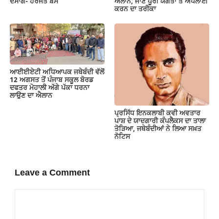
ਦੱਸਾਂਗੇ- ਹਰਜੋਤ ਬੈਂਸ
ਐਲਾਨ, ਜਾਣੋ ਪੂਰੀ ਯੋਗਤਾ ਤੇ ਅਪਲਾਈ
ਕਰਨ ਦਾ ਤਰੀਕਾ
ਆਈਈਏਟੀ ਅਧਿਆਪਕ ਜਥੇਬੰਦੀ ਵੱਲੋਂ
12 ਅਗਸਤ ਤੋਂ ਪੰਜਾਬ ਸਕੂਲ ਬੋਰਡ
ਦਫਤਰ ਮੋਹਾਲੀ ਅੱਗੇ ਪੱਕਾ ਧਰਨਾ
ਲਾਉਣ ਦਾ ਐਲਾਨ
ਪ੍ਰਸਿੱਧ ਇਨਕਲਾਬੀ ਕਵੀ ਅਵਤਾਰ
ਪਾਸ਼ ਦੇ ਯਾਦਗਾਰੀ ਕੰਪਲੈਕਸ ਦਾ ਤਾਲਾ
ਤੋੜਿਆ, ਜਥੇਬੰਦੀਆਂ ਨੇ ਲਿਆ ਸਖ਼ਤ
ਨੋਟਿਸ
Leave a Comment
Comment