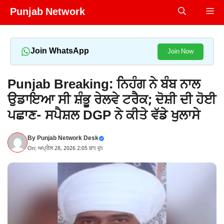
Skip
Punjab Network
Me
to
content
Join WhatsApp
Join Now
Punjab Breaking: ਨਿਹੰਗ ਨੇ ਬੰਬ ਨਾਲ
ਉਡਾਇਆ ਸੀ ਸ਼ੰਭੂ ਰੇਲਵੇ ਟਰੈਕ; ਦੋਸ਼ੀ ਦੀ ਹੋਈ
ਪਛਾਣ- ਸਪੈਸ਼ਲ DGP ਨੇ ਕੀਤੇ ਵੱਡੇ ਖੁਲਾਸੇ
By
Punjab Network Desk
On: ਅਪ੍ਰੈਲ 28, 2026 2:05 ਬਾਃ ਦੁਃ