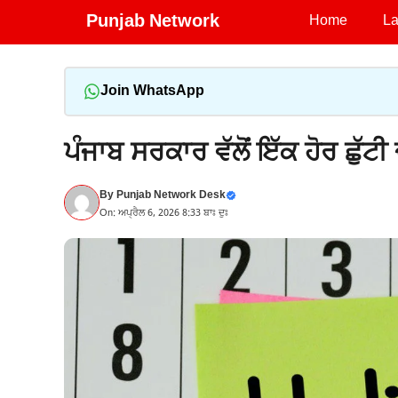
Skip
Punjab Network
Home
La
to
content
Join WhatsApp
ਪੰਜਾਬ ਸਰਕਾਰ ਵੱਲੋਂ ਇੱਕ ਹੋਰ ਛੁੱਟ
By
Punjab Network Desk
On: ਅਪ੍ਰੈਲ 6, 2026 8:33 ਬਾਃ ਦੁਃ