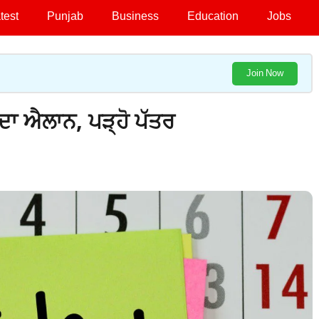
test
Punjab
Business
Education
Jobs
Join Now
ੀ ਦਾ ਐਲਾਨ, ਪੜ੍ਹੋ ਪੱਤਰ