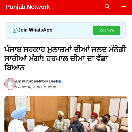
Skip
Punjab Network
Me
to
content
Join WhatsApp
Join Now
ਪੰਜਾਬ ਸਰਕਾਰ ਮੁਲਾਜ਼ਮਾਂ ਦੀਆਂ ਜਲਦ ਮੰਨੇਗੀ
ਸਾਰੀਆਂ ਮੰਗਾਂ! ਹਰਪਾਲ ਚੀਮਾ ਦਾ ਵੱਡਾ
ਬਿਆਨ
By
Punjab Network Desk
On: ਜੂਨ 16, 2026 7:21 ਬਾਃ ਦੁਃ