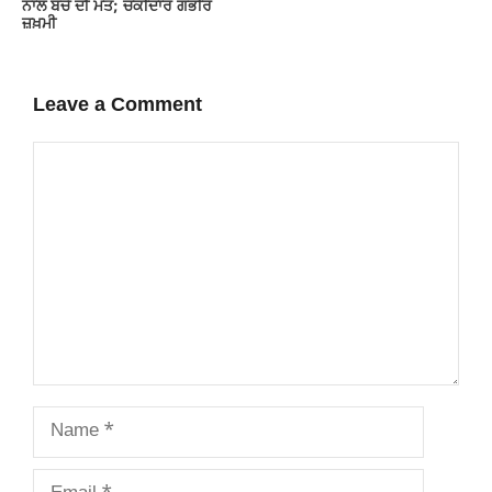
ਨਾਲ ਬੱਚੇ ਦੀ ਮੌਤ; ਚੌਕੀਦਾਰ ਗੰਭੀਰ
ਜ਼ਖ਼ਮੀ
Leave a Comment
Comment
Name
Email