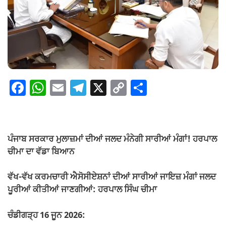
F
W
E
T
X
C
S
a
h
m
el
o
h
c
at
ail
e
p
ar
e
s
gr
y
e
ਪੰਜਾਬ ਸਰਕਾਰ ਮੁਲਾਜ਼ਮਾਂ ਦੀਆਂ ਜਲਦ ਮੰਨੇਗੀ ਸਾਰੀਆਂ ਮੰਗਾਂ! ਹਰਪਾਲ
b
A
a
Li
ਚੀਮਾ ਦਾ ਵੱਡਾ ਬਿਆਨ
o
p
m
n
ਵੱਖ-ਵੱਖ ਕਰਮਚਾਰੀ ਐਸੋਸੀਏਸ਼ਨਾਂ ਦੀਆਂ ਸਾਰੀਆਂ ਜਾਇਜ਼ ਮੰਗਾਂ ਜਲਦ
o
p
k
ਪੂਰੀਆਂ ਕੀਤੀਆਂ ਜਾਣਗੀਆਂ: ਹਰਪਾਲ ਸਿੰਘ ਚੀਮਾ
k
ਚੰਡੀਗੜ੍ਹ 16 ਜੂਨ 2026: