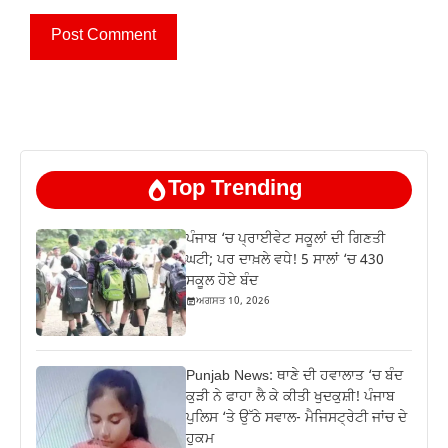
Top Trending
ਪੰਜਾਬ ‘ਚ ਪ੍ਰਾਈਵੇਟ ਸਕੂਲਾਂ ਦੀ ਗਿਣਤੀ
ਘਟੀ; ਪਰ ਦਾਖ਼ਲੇ ਵਧੇ! 5 ਸਾਲਾਂ ‘ਚ 430
ਸਕੂਲ ਹੋਏ ਬੰਦ
ਅਗਸਤ 10, 2026
Punjab News: ਥਾਣੇ ਦੀ ਹਵਾਲਾਤ ‘ਚ ਬੰਦ
ਕੁੜੀ ਨੇ ਫਾਹਾ ਲੈ ਕੇ ਕੀਤੀ ਖੁਦਕੁਸ਼ੀ! ਪੰਜਾਬ
ਪੁਲਿਸ ‘ਤੇ ਉੱਠੇ ਸਵਾਲ- ਮੈਜਿਸਟ੍ਰੇਟੀ ਜਾਂਚ ਦੇ
ਹੁਕਮ