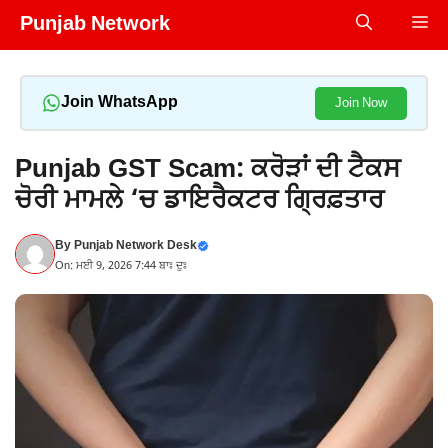
Skip
Punjab Network
Me
to
content
Join WhatsApp
Join Now
Punjab GST Scam: ਕਰੋੜਾਂ ਦੀ ਟੈਕਸ
ਚੋਰੀ ਮਾਮਲੇ ‘ਚ ਡਾਇਰੈਕਟਰ ਗ੍ਰਿਫ਼ਤਾਰ
By
Punjab Network Desk
On: ਮਈ 9, 2026 7:44 ਬਾਃ ਦੁਃ