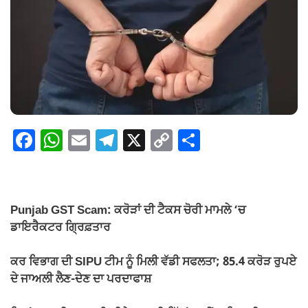
F
W
E
T
X
C
S
a
h
m
el
o
h
c
at
ail
e
p
ar
e
s
gr
y
e
Punjab GST Scam: ਕਰੋੜਾਂ ਦੀ ਟੈਕਸ ਚੋਰੀ ਮਾਮਲੇ ‘ਚ
b
A
a
Li
ਡਾਇਰੈਕਟਰ ਗ੍ਰਿਫ਼ਤਾਰ
o
p
m
n
ਕਰ ਵਿਭਾਗ ਦੀ SIPU ਟੀਮ ਨੂੰ ਮਿਲੀ ਵੱਡੀ ਸਫਲਤਾ; 85.4 ਕਰੋੜ ਰੁਪਏ
o
p
k
ਦੇ ਜਾਅਲੀ ਲੈਣ-ਦੇਣ ਦਾ ਪਰਦਾਫਾਸ਼
k