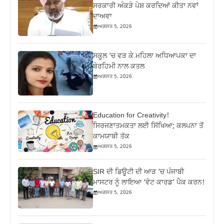
ਸਰਕਾਰੀ ਅੰਕੜੇ ਪੇਸ਼ ਕਰਦਿਆਂ ਕੀਤਾ ਨਵਾਂ
ਦਾਅਵਾ
ਅਗਸਤ 5, 2026
ਸਕੂਲ ‘ਚ ਵੜ ਕੇ ਮਹਿਲਾ ਅਧਿਆਪਕਾ ਦਾ
ਬੇਰਹਿਮੀ ਨਾਲ ਕਤਲ
ਅਗਸਤ 5, 2026
Education for Creativity!
ਸਿਰਜਣਾਤਮਕਤਾ ਲਈ ਸਿੱਖਿਆ; ਕਲਪਨਾ ਤੋਂ
ਕਾਮਯਾਬੀ ਤੱਕ
ਅਗਸਤ 5, 2026
SIR ਦੀ ਡਿਊਟੀ ਦੀ ਆੜ ‘ਚ ਪੰਜਾਬੀ
ਮਾਸਟਰ ਨੂੰ ਲਾਇਆ ‘ਵੋਟ ਕਾਰਡ’ ਪੈਕ ਕਰਨ!
ਅਗਸਤ 5, 2026