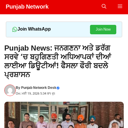
Skip
Punjab Network
Me
to
content
Join WhatsApp
Join Now
Punjab News: ਜਨਗਣਨਾ ਅਤੇ ਡਰੱਗ
ਸਰਵੇ ‘ਚ ਬਹੁਗਿਣਤੀ ਅਧਿਆਪਕਾਂ ਦੀਆਂ
ਲਾਈਆ ਡਿਊਟੀਆਂ! ਫੈਸਲਾ ਫੌਰੀ ਬਦਲੇ
ਪ੍ਰਸ਼ਾਸਨ
By
Punjab Network Desk
On: ਮਈ 19, 2026 5:34 ਬਾਃ ਦੁਃ