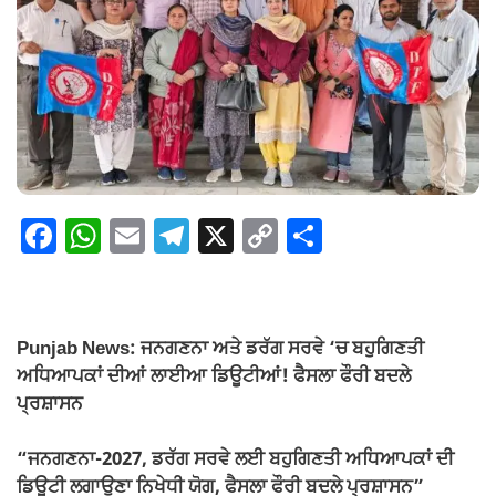
F
W
E
T
X
C
S
a
h
m
el
o
h
c
at
ail
e
p
ar
e
s
gr
y
e
Punjab News: ਜਨਗਣਨਾ ਅਤੇ ਡਰੱਗ ਸਰਵੇ ‘ਚ ਬਹੁਗਿਣਤੀ
b
A
a
Li
ਅਧਿਆਪਕਾਂ ਦੀਆਂ ਲਾਈਆ ਡਿਊਟੀਆਂ! ਫੈਸਲਾ ਫੌਰੀ ਬਦਲੇ
o
p
m
n
ਪ੍ਰਸ਼ਾਸਨ
o
p
k
“ਜਨਗਣਨਾ-2027, ਡਰੱਗ ਸਰਵੇ ਲਈ ਬਹੁਗਿਣਤੀ ਅਧਿਆਪਕਾਂ ਦੀ
k
ਡਿਊਟੀ ਲਗਾਉਣਾ ਨਿਖੇਧੀ ਯੋਗ, ਫੈਸਲਾ ਫੌਰੀ ਬਦਲੇ ਪ੍ਰਸ਼ਾਸਨ”