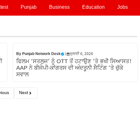
test
Punjab
Business
Education
Jobs
By
Punjab Network Desk
|
ਜੁਲਾਈ 6, 2026
ੀ
ਫਿਲਮ ‘ਸਤਲੁਜ’ ਨੂੰ OTT ਤੋਂ ਹਟਾਉਣ ‘ਤੇ ਭਖੀ ਸਿਆਸਤ!
AAP ਨੇ ਬੀਜੇਪੀ-ਕਾਂਗਰਸ ਦੀ ਅੰਦਰੂਨੀ ਸੈਟਿੰਗ ‘ਤੇ ਚੁੱਕੇ
ਸਵਾਲ
vious
Next