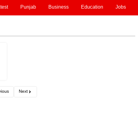
test
Punjab
Business
Education
Jobs
vious
Next