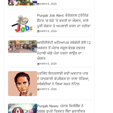
ਅਗਸਤ 6, 2026
Punjab Job Alert: ਵੋਕੇਸ਼ਨਲ ਟ੍ਰੇਨਿੰਗ
ਸੈਂਟਰ ‘ਚ ਠੇਕੇ ‘ਤੇ ਭਰਤੀ ਦਾ ਐਲਾਨ, ਜਾਣੋ
ਪੂਰੀ ਯੋਗਤਾ ਤੇ ਅਪਲਾਈ ਕਰਨ ਦਾ ਤਰੀਕਾ
ਅਗਸਤ 6, 2026
ਆਈਈਏਟੀ ਅਧਿਆਪਕ ਜਥੇਬੰਦੀ ਵੱਲੋਂ 12
ਅਗਸਤ ਤੋਂ ਪੰਜਾਬ ਸਕੂਲ ਬੋਰਡ ਦਫਤਰ
ਮੋਹਾਲੀ ਅੱਗੇ ਪੱਕਾ ਧਰਨਾ ਲਾਉਣ ਦਾ
ਐਲਾਨ
ਅਗਸਤ 6, 2026
ਪ੍ਰਸਿੱਧ ਇਨਕਲਾਬੀ ਕਵੀ ਅਵਤਾਰ ਪਾਸ਼
ਦੇ ਯਾਦਗਾਰੀ ਕੰਪਲੈਕਸ ਦਾ ਤਾਲਾ ਤੋੜਿਆ,
ਜਥੇਬੰਦੀਆਂ ਨੇ ਲਿਆ ਸਖ਼ਤ ਨੋਟਿਸ
ਅਗਸਤ 6, 2026
Punjab News: ਪੰਜਾਬ ਵਿਜੀਲੈਂਸ ਨੇ
5000 ਰੁਪਏ ਰਿਸ਼ਵਤ ਲੈਂਦਾ ਡਰਾਈਵਰ