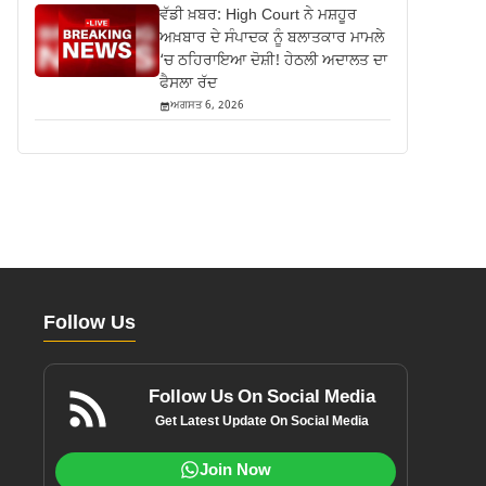
ਵੱਡੀ ਖ਼ਬਰ: High Court ਨੇ ਮਸ਼ਹੂਰ
ਅਖ਼ਬਾਰ ਦੇ ਸੰਪਾਦਕ ਨੂੰ ਬਲਾਤਕਾਰ ਮਾਮਲੇ
‘ਚ ਠਹਿਰਾਇਆ ਦੋਸ਼ੀ! ਹੇਠਲੀ ਅਦਾਲਤ ਦਾ
ਫੈਸਲਾ ਰੱਦ
ਅਗਸਤ 6, 2026
Follow Us
Follow Us On Social Media
Get Latest Update On Social Media
Join Now