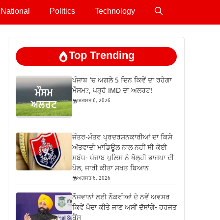
National
Politics
Technology
Top Trending
ਪੰਜਾਬ ‘ਚ ਅਗਲੇ 5 ਦਿਨ ਕਿਵੇਂ ਦਾ ਰਹੇਗਾ
ਮੌਸਮ?, ਪੜ੍ਹੋ IMD ਦਾ ਅਲਰਟ!
ਅਗਸਤ 6, 2026
ਜੰਤਰ-ਮੰਤਰ ਪ੍ਰਦਰਸ਼ਨਕਾਰੀਆਂ ਦਾ ਕਿਸੇ
ਅੱਤਵਾਦੀ ਮਾਡਿਊਲ ਨਾਲ ਨਹੀਂ ਸੀ ਕੋਈ
ਸਬੰਧ- ਪੰਜਾਬ ਪੁਲਿਸ ਨੇ ਖੋਲ੍ਹੀ ਭਾਜਪਾ ਦੀ
ਪੋਲ, ਜਾਰੀ ਕੀਤਾ ਸਖ਼ਤ ਬਿਆਨ
ਅਗਸਤ 6, 2026
ਨੌਜਵਾਨਾਂ ਲਈ ਨੌਕਰੀਆਂ ਦੇ ਨਵੇਂ ਅਵਸਰ
ਕਿਵੇਂ ਪੈਦਾ ਕੀਤੇ ਜਾਣ ਅਸੀਂ ਦੱਸਾਂਗੇ- ਹਰਜੋਤ
ਬੈਂਸ