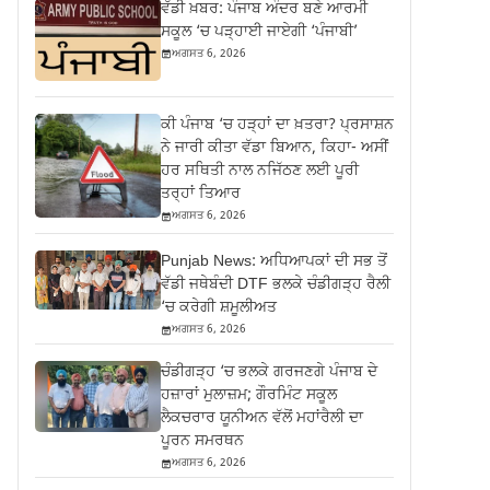
ਵੱਡੀ ਖ਼ਬਰ: ਪੰਜਾਬ ਅੰਦਰ ਬਣੇ ਆਰਮੀ
ਸਕੂਲ ‘ਚ ਪੜ੍ਹਾਈ ਜਾਏਗੀ ‘ਪੰਜਾਬੀ’
ਅਗਸਤ 6, 2026
ਕੀ ਪੰਜਾਬ ‘ਚ ਹੜ੍ਹਾਂ ਦਾ ਖ਼ਤਰਾ? ਪ੍ਰਸਾਸ਼ਨ
ਨੇ ਜਾਰੀ ਕੀਤਾ ਵੱਡਾ ਬਿਆਨ, ਕਿਹਾ- ਅਸੀਂ
ਹਰ ਸਥਿਤੀ ਨਾਲ ਨਜਿੱਠਣ ਲਈ ਪੂਰੀ
ਤਰ੍ਹਾਂ ਤਿਆਰ
ਅਗਸਤ 6, 2026
Punjab News: ਅਧਿਆਪਕਾਂ ਦੀ ਸਭ ਤੋਂ
ਵੱਡੀ ਜਥੇਬੰਦੀ DTF ਭਲਕੇ ਚੰਡੀਗੜ੍ਹ ਰੈਲੀ
‘ਚ ਕਰੇਗੀ ਸ਼ਮੂਲੀਅਤ
ਅਗਸਤ 6, 2026
ਚੰਡੀਗੜ੍ਹ ‘ਚ ਭਲਕੇ ਗਰਜਣਗੇ ਪੰਜਾਬ ਦੇ
ਹਜ਼ਾਰਾਂ ਮੁਲਾਜ਼ਮ; ਗੌਰਮਿੰਟ ਸਕੂਲ
ਲੈਕਚਰਾਰ ਯੂਨੀਅਨ ਵੱਲੋਂ ਮਹਾਂਰੈਲੀ ਦਾ
ਪੂਰਨ ਸਮਰਥਨ
ਅਗਸਤ 6, 2026