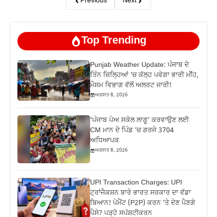
Previous
Next
Top Trending
Punjab Weather Update: ਪੰਜਾਬ ਦੇ
ਤਿੰਨ ਜ਼‍ਿਲ੍ਹਿਆਂ ‘ਚ ਕੱਲ੍ਹ ਪਵੇਗਾ ਭਾਰੀ ਮੀਂਹ,
ਮੌਸਮ ਵਿਭਾਗ ਵੱਲੋਂ ਅਲਰਟ ਜਾਰੀ!
ਅਗਸਤ 8, 2026
‘ਪੰਜਾਬ ਪੇਅ ਸਕੇਲ ਲਾਗੂ’ ਕਰਵਾਉਣ ਲਈ
CM ਮਾਨ ਦੇ ਪਿੰਡ ‘ਚ ਗਰਜੇ 3704
ਅਧਿਆਪਕ
ਅਗਸਤ 8, 2026
UPI Transaction Charges: UPI
ਟ੍ਰਾਂਜੈਕਸ਼ਨ ਬਾਰੇ ਭਾਰਤ ਸਰਕਾਰ ਦਾ ਵੱਡਾ
ਬਿਆਨ! ਪੇਮੈਂਟ (P2P) ਕਰਨ ‘ਤੇ ਦੇਣ ਪੈਣਗੇ
ਪੈਸੇ? ਪੜ੍ਹੋ ਸਪੱਸ਼ਟੀਕਰਨ