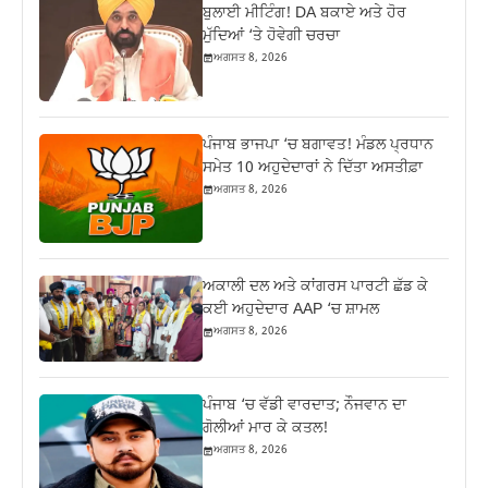
ਬੁਲਾਈ ਮੀਟਿੰਗ! DA ਬਕਾਏ ਅਤੇ ਹੋਰ
ਮੁੱਦਿਆਂ ‘ਤੇ ਹੋਵੇਗੀ ਚਰਚਾ
ਅਗਸਤ 8, 2026
ਪੰਜਾਬ ਭਾਜਪਾ ‘ਚ ਬਗਾਵਤ! ਮੰਡਲ ਪ੍ਰਧਾਨ
ਸਮੇਤ 10 ਅਹੁਦੇਦਾਰਾਂ ਨੇ ਦਿੱਤਾ ਅਸਤੀਫ਼ਾ
ਅਗਸਤ 8, 2026
ਅਕਾਲੀ ਦਲ ਅਤੇ ਕਾਂਗਰਸ ਪਾਰਟੀ ਛੱਡ ਕੇ
ਕਈ ਅਹੁਦੇਦਾਰ AAP ‘ਚ ਸ਼ਾਮਲ
ਅਗਸਤ 8, 2026
ਪੰਜਾਬ ‘ਚ ਵੱਡੀ ਵਾਰਦਾਤ; ਨੌਜਵਾਨ ਦਾ
ਗੋਲੀਆਂ ਮਾਰ ਕੇ ਕਤਲ!
ਅਗਸਤ 8, 2026