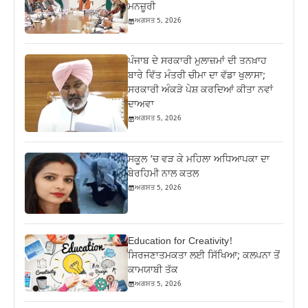
ਮਨਜ਼ੂਰੀ
ਅਗਸਤ 5, 2026
ਪੰਜਾਬ ਦੇ ਸਰਕਾਰੀ ਮੁਲਾਜ਼ਮਾਂ ਦੀ ਤਨਖ਼ਾਹ
ਬਾਰੇ ਵਿੱਤ ਮੰਤਰੀ ਚੀਮਾ ਦਾ ਵੱਡਾ ਖੁਲਾਸਾ;
ਸਰਕਾਰੀ ਅੰਕੜੇ ਪੇਸ਼ ਕਰਦਿਆਂ ਕੀਤਾ ਨਵਾਂ
ਦਾਅਵਾ
ਅਗਸਤ 5, 2026
ਸਕੂਲ ‘ਚ ਵੜ ਕੇ ਮਹਿਲਾ ਅਧਿਆਪਕਾ ਦਾ
ਬੇਰਹਿਮੀ ਨਾਲ ਕਤਲ
ਅਗਸਤ 5, 2026
Education for Creativity!
ਸਿਰਜਣਾਤਮਕਤਾ ਲਈ ਸਿੱਖਿਆ; ਕਲਪਨਾ ਤੋਂ
ਕਾਮਯਾਬੀ ਤੱਕ
ਅਗਸਤ 5, 2026