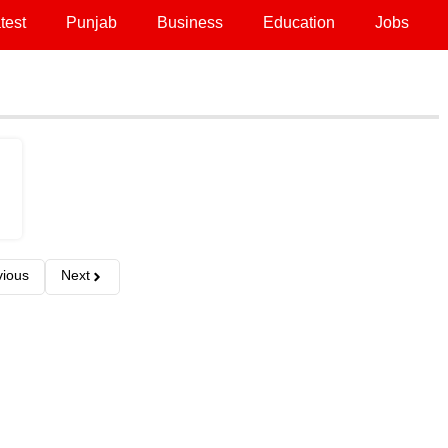
test
Punjab
Business
Education
Jobs
vious
Next