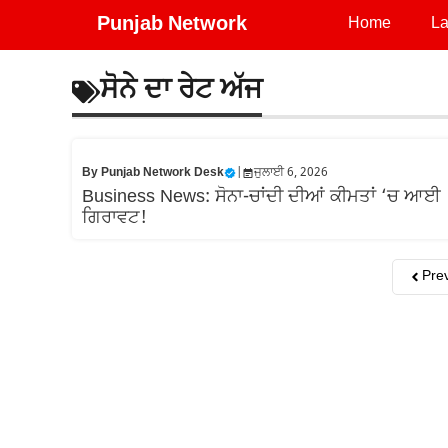
Skip
Punjab Network
Home
La
to
content
ਸੋਨੇ ਦਾ ਰੇਟ ਅੱਜ
By
Punjab Network Desk
|
ਜੁਲਾਈ 6, 2026
Business News: ਸੋਨਾ-ਚਾਂਦੀ ਦੀਆਂ ਕੀਮਤਾਂ ‘ਚ ਆਈ
ਗਿਰਾਵਟ!
Pre