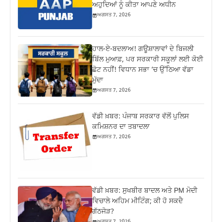
ਅਹੁਦਿਆਂ ਨੂੰ ਕੀਤਾ ਆਪਣੇ ਅਧੀਨ
ਅਗਸਤ 7, 2026
ਹਾਲ-ਏ-ਬਦਲਾਅ! ਗਊਸ਼ਾਲਾਵਾਂ ਦੇ ਬਿਜਲੀ
ਬਿੱਲ ਮੁਆਫ਼, ਪਰ ਸਰਕਾਰੀ ਸਕੂਲਾਂ ਲਈ ਕੋਈ
ਛੋਟ ਨਹੀਂ! ਵਿਧਾਨ ਸਭਾ ‘ਚ ਉੱਠਿਆ ਵੱਡਾ
ਮੁੱਦਾ
ਅਗਸਤ 7, 2026
ਵੱਡੀ ਖ਼ਬਰ: ਪੰਜਾਬ ਸਰਕਾਰ ਵੱਲੋਂ ਪੁਲਿਸ
ਕਮਿਸ਼ਨਰ ਦਾ ਤਬਾਦਲਾ
ਅਗਸਤ 7, 2026
ਵੱਡੀ ਖ਼ਬਰ: ਸੁਖਬੀਰ ਬਾਦਲ ਅਤੇ PM ਮੋਦੀ
ਵਿਚਾਲੇ ਅਹਿਮ ਮੀਟਿੰਗ; ਕੀ ਹੋ ਸਕਦੈ
ਗੱਠਜੋੜ?
ਅਗਸਤ 7, 2026