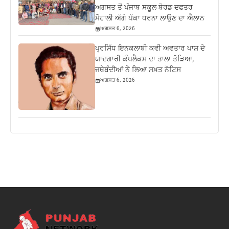
ਅਗਸਤ ਤੋਂ ਪੰਜਾਬ ਸਕੂਲ ਬੋਰਡ ਦਫਤਰ
ਮੋਹਾਲੀ ਅੱਗੇ ਪੱਕਾ ਧਰਨਾ ਲਾਉਣ ਦਾ ਐਲਾਨ
ਅਗਸਤ 6, 2026
ਪ੍ਰਸਿੱਧ ਇਨਕਲਾਬੀ ਕਵੀ ਅਵਤਾਰ ਪਾਸ਼ ਦੇ
ਯਾਦਗਾਰੀ ਕੰਪਲੈਕਸ ਦਾ ਤਾਲਾ ਤੋੜਿਆ,
ਜਥੇਬੰਦੀਆਂ ਨੇ ਲਿਆ ਸਖ਼ਤ ਨੋਟਿਸ
ਅਗਸਤ 6, 2026