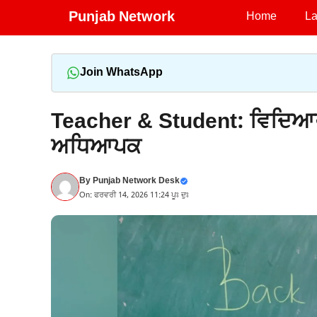
Skip
Punjab Network
Home
La
to
content
Join WhatsApp
Teacher & Student: ਵਿਦਿਆਰਥੀ
ਅਧਿਆਪਕ
By
Punjab Network Desk
On: ਫਰਵਰੀ 14, 2026 11:24 ਪੂਃ ਦੁਃ