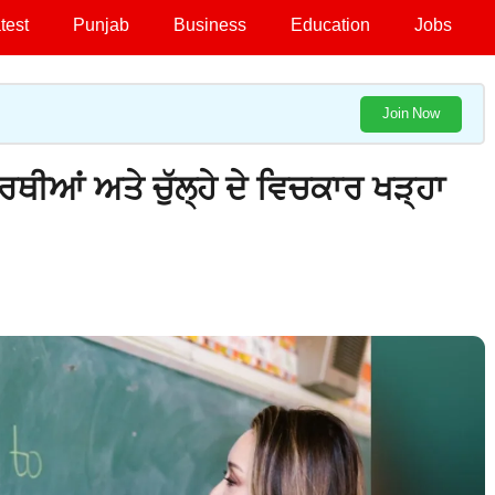
test
Punjab
Business
Education
Jobs
Join Now
ਆਂ ਅਤੇ ਚੁੱਲ੍ਹੇ ਦੇ ਵਿਚਕਾਰ ਖੜ੍ਹਾ