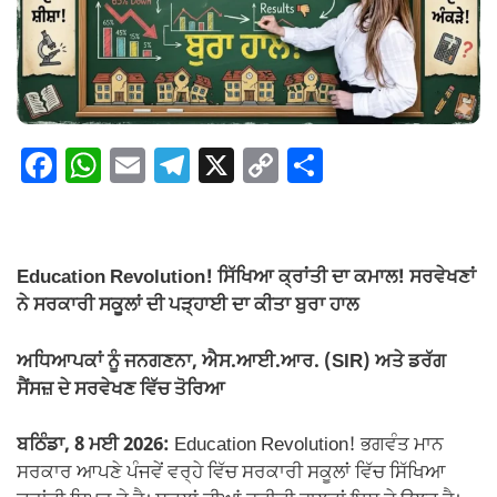
F
W
E
T
X
C
S
a
h
m
el
o
h
c
at
ail
e
p
ar
e
s
gr
y
e
Education Revolution! ਸਿੱਖਿਆ ਕ੍ਰਾਂਤੀ ਦਾ ਕਮਾਲ! ਸਰਵੇਖਣਾਂ
b
A
a
Li
ਨੇ ਸਰਕਾਰੀ ਸਕੂਲਾਂ ਦੀ ਪੜ੍ਹਾਈ ਦਾ ਕੀਤਾ ਬੁਰਾ ਹਾਲ
o
p
m
n
ਅਧਿਆਪਕਾਂ ਨੂੰ ਜਨਗਣਨਾ, ਐਸ.ਆਈ.ਆਰ. (SIR) ਅਤੇ ਡਰੱਗ
o
p
k
ਸੈਂਸਜ਼ ਦੇ ਸਰਵੇਖਣ ਵਿੱਚ ਤੋਰਿਆ
k
ਬਠਿੰਡਾ, 8 ਮਈ 2026:
Education Revolution! ਭਗਵੰਤ ਮਾਨ
ਸਰਕਾਰ ਆਪਣੇ ਪੰਜਵੇਂ ਵਰ੍ਹੇ ਵਿੱਚ ਸਰਕਾਰੀ ਸਕੂਲਾਂ ਵਿੱਚ ਸਿੱਖਿਆ