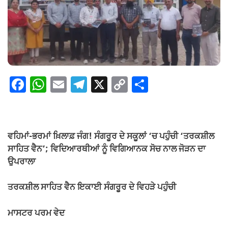
F
W
E
T
X
C
S
a
h
m
el
o
h
c
at
ail
e
p
ar
e
s
gr
y
e
ਵਹਿਮਾਂ-ਭਰਮਾਂ ਖ਼ਿਲਾਫ਼ ਜੰਗ! ਸੰਗਰੂਰ ਦੇ ਸਕੂਲਾਂ ‘ਚ ਪਹੁੰਚੀ ‘ਤਰਕਸ਼ੀਲ
b
A
a
Li
ਸਾਹਿਤ ਵੈਨ’; ਵਿਦਿਆਰਥੀਆਂ ਨੂੰ ਵਿਗਿਆਨਕ ਸੋਚ ਨਾਲ ਜੋੜਨ ਦਾ
o
p
m
n
ਉਪਰਾਲਾ
o
p
k
ਤਰਕਸ਼ੀਲ ਸਾਹਿਤ ਵੈਨ ਇਕਾਈ ਸੰਗਰੂਰ ਦੇ ਵਿਹੜੇ ਪਹੁੰਚੀ
k
ਮਾਸਟਰ ਪਰਮ ਵੇਦ