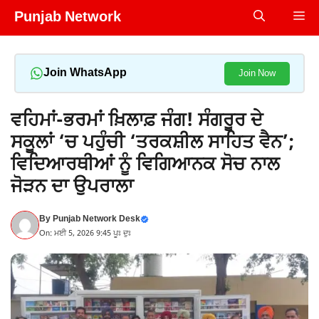
Skip
Punjab Network
Me
to
content
Join WhatsApp
Join Now
ਵਹਿਮਾਂ-ਭਰਮਾਂ ਖ਼ਿਲਾਫ਼ ਜੰਗ! ਸੰਗਰੂਰ ਦੇ
ਸਕੂਲਾਂ ‘ਚ ਪਹੁੰਚੀ ‘ਤਰਕਸ਼ੀਲ ਸਾਹਿਤ ਵੈਨ’;
ਵਿਦਿਆਰਥੀਆਂ ਨੂੰ ਵਿਗਿਆਨਕ ਸੋਚ ਨਾਲ
ਜੋੜਨ ਦਾ ਉਪਰਾਲਾ
By
Punjab Network Desk
On: ਮਈ 5, 2026 9:45 ਪੂਃ ਦੁਃ