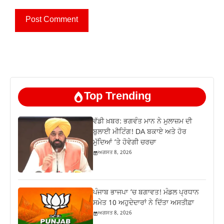
Top Trending
ਵੱਡੀ ਖ਼ਬਰ: ਭਗਵੰਤ ਮਾਨ ਨੇ ਮੁਲਾਜ਼ਮ ਦੀ
ਬੁਲਾਈ ਮੀਟਿੰਗ! DA ਬਕਾਏ ਅਤੇ ਹੋਰ
ਮੁੱਦਿਆਂ ‘ਤੇ ਹੋਵੇਗੀ ਚਰਚਾ
ਅਗਸਤ 8, 2026
ਪੰਜਾਬ ਭਾਜਪਾ ‘ਚ ਬਗਾਵਤ! ਮੰਡਲ ਪ੍ਰਧਾਨ
ਸਮੇਤ 10 ਅਹੁਦੇਦਾਰਾਂ ਨੇ ਦਿੱਤਾ ਅਸਤੀਫ਼ਾ
ਅਗਸਤ 8, 2026