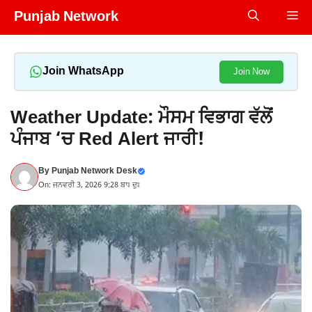
Skip
Punjab Network
Me
to
content
Join WhatsApp
Join Now
Weather Update: ਮੌਸਮ ਵਿਭਾਗ ਵੱਲੋਂ
ਪੰਜਾਬ ‘ਚ Red Alert ਜਾਰੀ!
By
Punjab Network Desk
On: ਜਨਵਰੀ 3, 2026 9:28 ਬਾਃ ਦੁਃ