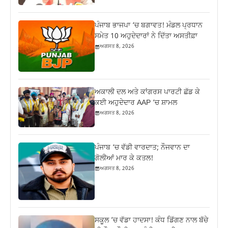
ਪੰਜਾਬ ਭਾਜਪਾ ‘ਚ ਬਗਾਵਤ! ਮੰਡਲ ਪ੍ਰਧਾਨ
ਸਮੇਤ 10 ਅਹੁਦੇਦਾਰਾਂ ਨੇ ਦਿੱਤਾ ਅਸਤੀਫ਼ਾ
ਅਗਸਤ 8, 2026
ਅਕਾਲੀ ਦਲ ਅਤੇ ਕਾਂਗਰਸ ਪਾਰਟੀ ਛੱਡ ਕੇ
ਕਈ ਅਹੁਦੇਦਾਰ AAP ‘ਚ ਸ਼ਾਮਲ
ਅਗਸਤ 8, 2026
ਪੰਜਾਬ ‘ਚ ਵੱਡੀ ਵਾਰਦਾਤ; ਨੌਜਵਾਨ ਦਾ
ਗੋਲੀਆਂ ਮਾਰ ਕੇ ਕਤਲ!
ਅਗਸਤ 8, 2026
ਸਕੂਲ ’ਚ ਵੱਡਾ ਹਾਦਸਾ! ਕੰਧ ਡਿੱਗਣ ਨਾਲ ਬੱਚੇ