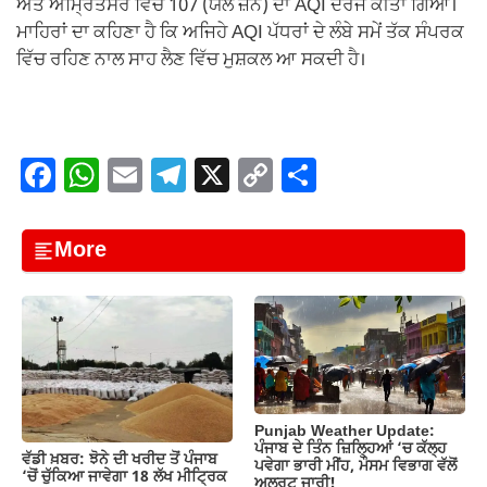
ਅਤੇ ਅੰਮ੍ਰਿਤਸਰ ਵਿੱਚ 107 (ਯੈਲੋ ਜ਼ੋਨ) ਦਾ AQI ਦਰਜ ਕੀਤਾ ਗਿਆ।
ਮਾਹਿਰਾਂ ਦਾ ਕਹਿਣਾ ਹੈ ਕਿ ਅਜਿਹੇ AQI ਪੱਧਰਾਂ ਦੇ ਲੰਬੇ ਸਮੇਂ ਤੱਕ ਸੰਪਰਕ
ਵਿੱਚ ਰਹਿਣ ਨਾਲ ਸਾਹ ਲੈਣ ਵਿੱਚ ਮੁਸ਼ਕਲ ਆ ਸਕਦੀ ਹੈ।
F
W
E
T
X
C
S
a
h
m
el
o
h
c
at
ail
e
p
ar
More
e
s
gr
y
e
b
A
a
Li
o
p
m
n
o
p
k
k
Punjab Weather Update:
ਪੰਜਾਬ ਦੇ ਤਿੰਨ ਜ਼‍ਿਲ੍ਹਿਆਂ ‘ਚ ਕੱਲ੍ਹ
ਵੱਡੀ ਖ਼ਬਰ: ਝੋਨੇ ਦੀ ਖਰੀਦ ਤੋਂ ਪੰਜਾਬ
ਪਵੇਗਾ ਭਾਰੀ ਮੀਂਹ, ਮੌਸਮ ਵਿਭਾਗ ਵੱਲੋਂ
‘ਚੋਂ ਚੁੱਕਿਆ ਜਾਵੇਗਾ 18 ਲੱਖ ਮੀਟ੍ਰਿਕ
ਅਲਰਟ ਜਾਰੀ!