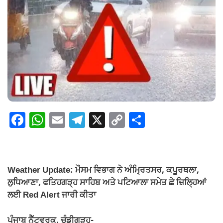
F
W
E
T
X
C
S
a
h
m
el
o
h
c
at
ail
e
p
ar
e
s
gr
y
e
Weather Update: ਮੌਸਮ ਵਿਭਾਗ ਨੇ ਅੰਮ੍ਰਿਤਸਰ, ਕਪੂਰਥਲਾ,
b
A
a
Li
ਲੁਧਿਆਣਾ, ਫਤਿਹਗੜ੍ਹ ਸਾਹਿਬ ਅਤੇ ਪਟਿਆਲਾ ਸਮੇਤ ਛੇ ਜ਼ਿਲ੍ਹਿਆਂ
o
p
m
n
ਲਈ Red Alert ਜਾਰੀ ਕੀਤਾ
o
p
k
ਪੰਜਾਬ ਨੈੱਟਵਰਕ, ਚੰਡੀਗੜ੍ਹ-