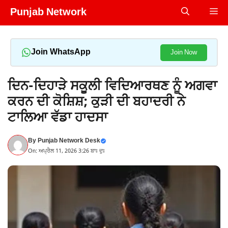
Skip
Punjab Network
Me
to
content
Join WhatsApp
Join Now
ਦਿਨ-ਦਿਹਾੜੇ ਸਕੂਲੀ ਵਿਦਿਆਰਥਣ ਨੂੰ ਅਗਵਾ
ਕਰਨ ਦੀ ਕੋਸ਼ਿਸ਼; ਕੁੜੀ ਦੀ ਬਹਾਦਰੀ ਨੇ
ਟਾਲਿਆ ਵੱਡਾ ਹਾਦਸਾ
By
Punjab Network Desk
On: ਅਪ੍ਰੈਲ 11, 2026 3:26 ਬਾਃ ਦੁਃ