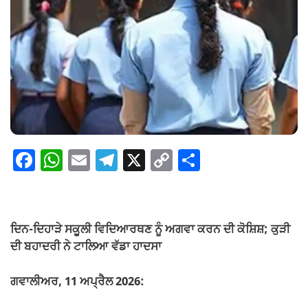
F
W
E
T
X
C
S
a
h
m
el
o
h
c
at
ail
e
p
ar
e
s
gr
y
e
ਦਿਨ-ਦਿਹਾੜੇ ਸਕੂਲੀ ਵਿਦਿਆਰਥਣ ਨੂੰ ਅਗਵਾ ਕਰਨ ਦੀ ਕੋਸ਼ਿਸ਼; ਕੁੜੀ
b
A
a
Li
ਦੀ ਬਹਾਦਰੀ ਨੇ ਟਾਲਿਆ ਵੱਡਾ ਹਾਦਸਾ
o
p
m
n
ਗਵਾਲੀਅਰ, 11 ਅਪ੍ਰੈਲ 2026:
o
p
k