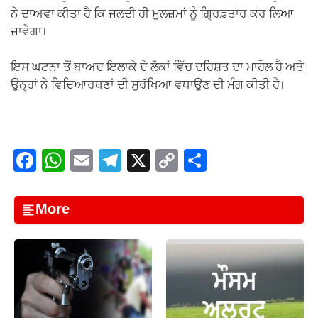
ਨੇ ਦਾਅਵਾ ਕੀਤਾ ਹੈ ਕਿ ਜਲਦੀ ਹੀ ਮੁਲਜ਼ਮਾਂ ਨੂੰ ਗ੍ਰਿਫ਼ਤਾਰ ਕਰ ਲਿਆ
ਜਾਵੇਗਾ।
ਇਸ ਘਟਨਾ ਤੋਂ ਬਾਅਦ ਇਲਾਕੇ ਦੇ ਲੋਕਾਂ ਵਿੱਚ ਦਹਿਸ਼ਤ ਦਾ ਮਾਹੌਲ ਹੈ ਅਤੇ
ਉਨ੍ਹਾਂ ਨੇ ਵਿਦਿਆਰਥਣਾਂ ਦੀ ਸੁਰੱਖਿਆ ਵਧਾਉਣ ਦੀ ਮੰਗ ਕੀਤੀ ਹੈ।
F
W
E
T
X
C
S
a
h
m
el
o
h
c
at
ail
e
p
ar
More
e
s
gr
y
e
b
A
a
Li
o
p
m
n
o
p
k