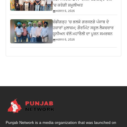
‘ਚ ਕਰੇਗੀ ਸ਼ਮੂਲੀਅਤ
ਅਗਸਤ 6, 2026
ਚੰਡੀਗੜ੍ਹ ‘ਚ ਭਲਕੇ ਗਰਜਣਗੇ ਪੰਜਾਬ ਦੇ
ਹਜ਼ਾਰਾਂ ਮੁਲਾਜ਼ਮ; ਗੌਰਮਿੰਟ ਸਕੂਲ ਲੈਕਚਰਾਰ
ਯੂਨੀਅਨ ਵੱਲੋਂ ਮਹਾਂਰੈਲੀ ਦਾ ਪੂਰਨ ਸਮਰਥਨ
ਅਗਸਤ 6, 2026
Punjab Network is a media organization that was launched on