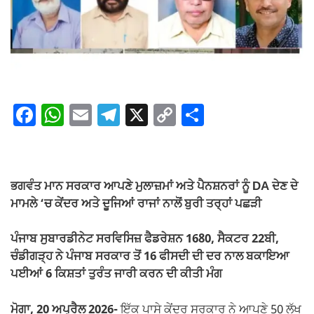
F
W
E
T
X
C
S
a
h
m
el
o
h
c
at
ail
e
p
ar
e
s
gr
y
e
ਭਗਵੰਤ ਮਾਨ ਸਰਕਾਰ ਆਪਣੇ ਮੁਲਾਜ਼ਮਾਂ ਅਤੇ ਪੈਨਸ਼ਨਰਾਂ ਨੂੰ DA ਦੇਣ ਦੇ
b
A
a
Li
ਮਾਮਲੇ ‘ਚ ਕੇਂਦਰ ਅਤੇ ਦੂਜਿਆਂ ਰਾਜਾਂ ਨਾਲੋਂ ਬੁਰੀ ਤਰ੍ਹਾਂ ਪਛੜੀ
o
p
m
n
ਪੰਜਾਬ ਸੁਬਾਰਡੀਨੇਟ ਸਰਵਿਸਿਜ਼ ਫੈਡਰੇਸ਼ਨ 1680, ਸੈਕਟਰ 22ਬੀ,
o
p
k
ਚੰਡੀਗੜ੍ਹ ਨੇ ਪੰਜਾਬ ਸਰਕਾਰ ਤੋਂ 16 ਫੀਸਦੀ ਦੀ ਦਰ ਨਾਲ ਬਕਾਇਆ
k
ਪਈਆਂ 6 ਕਿਸ਼ਤਾਂ ਤੁਰੰਤ ਜਾਰੀ ਕਰਨ ਦੀ ਕੀਤੀ ਮੰਗ
ਮੋਗਾ, 20 ਅਪ੍ਰੈਲ 2026-
ਇੱਕ ਪਾਸੇ ਕੇਂਦਰ ਸਰਕਾਰ ਨੇ ਆਪਣੇ 50 ਲੱਖ