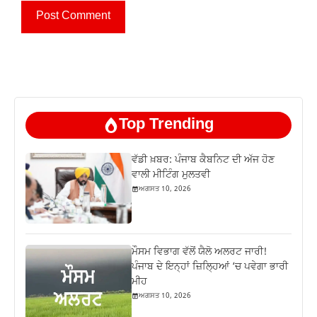
Top Trending
ਵੱਡੀ ਖ਼ਬਰ: ਪੰਜਾਬ ਕੈਬਨਿਟ ਦੀ ਅੱਜ ਹੋਣ
ਵਾਲੀ ਮੀਟਿੰਗ ਮੁਲਤਵੀ
ਅਗਸਤ 10, 2026
ਮੌਸਮ ਵਿਭਾਗ ਵੱਲੋਂ ਯੈਲੋ ਅਲਰਟ ਜਾਰੀ!
ਪੰਜਾਬ ਦੇ ਇਨ੍ਹਾਂ ਜ਼ਿਲ੍ਹਿਆਂ ‘ਚ ਪਵੇਗਾ ਭਾਰੀ
ਮੀਹ
ਅਗਸਤ 10, 2026