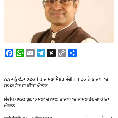
F
W
E
T
X
C
S
a
h
m
el
o
h
c
at
ail
e
p
ar
e
s
gr
y
e
AAP ਨੂੰ ਵੱਡਾ ਝਟਕਾ! ਰਾਜ ਸਭਾ ਮੈਂਬਰ ਸੰਦੀਪ ਪਾਠਕ ਨੇ ਭਾਜਪਾ ‘ਚ
b
A
a
Li
ਸ਼ਾਮਲ ਹੋਣ ਦਾ ਕੀਤਾ ਐਲਾਨ
o
p
m
n
ਸੰਦੀਪ ਪਾਠਕ ਹੁਣ ‘ਕਮਲ’ ਦੇ ਨਾਲ; ਭਾਜਪਾ ‘ਚ ਸ਼ਾਮਲ ਹੋਣ ਦਾ ਕੀਤਾ
o
p
k
ਐਲਾਨ
k