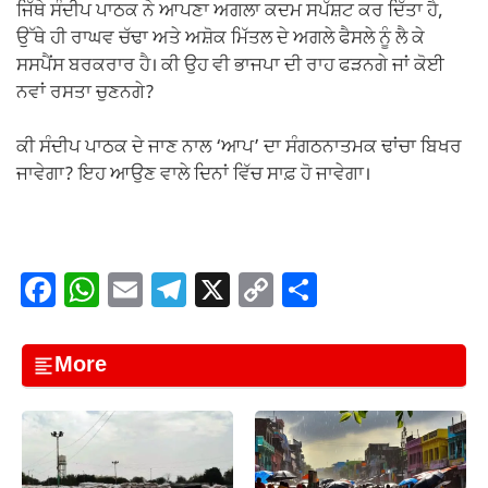
ਜਿੱਥੇ ਸੰਦੀਪ ਪਾਠਕ ਨੇ ਆਪਣਾ ਅਗਲਾ ਕਦਮ ਸਪੱਸ਼ਟ ਕਰ ਦਿੱਤਾ ਹੈ,
ਉੱਥੇ ਹੀ ਰਾਘਵ ਚੱਢਾ ਅਤੇ ਅਸ਼ੋਕ ਮਿੱਤਲ ਦੇ ਅਗਲੇ ਫੈਸਲੇ ਨੂੰ ਲੈ ਕੇ
ਸਸਪੈਂਸ ਬਰਕਰਾਰ ਹੈ। ਕੀ ਉਹ ਵੀ ਭਾਜਪਾ ਦੀ ਰਾਹ ਫੜਨਗੇ ਜਾਂ ਕੋਈ
ਨਵਾਂ ਰਸਤਾ ਚੁਣਨਗੇ?
ਕੀ ਸੰਦੀਪ ਪਾਠਕ ਦੇ ਜਾਣ ਨਾਲ ‘ਆਪ’ ਦਾ ਸੰਗਠਨਾਤਮਕ ਢਾਂਚਾ ਬਿਖਰ
ਜਾਵੇਗਾ? ਇਹ ਆਉਣ ਵਾਲੇ ਦਿਨਾਂ ਵਿੱਚ ਸਾਫ਼ ਹੋ ਜਾਵੇਗਾ।
F
W
E
T
X
C
S
a
h
m
el
o
h
c
at
ail
e
p
ar
More
e
s
gr
y
e
b
A
a
Li
o
p
m
n