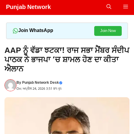
Skip
Punjab Network
Me
to
content
Join WhatsApp
Join Now
AAP ਨੂੰ ਵੱਡਾ ਝਟਕਾ! ਰਾਜ ਸਭਾ ਮੈਂਬਰ ਸੰਦੀਪ
ਪਾਠਕ ਨੇ ਭਾਜਪਾ ‘ਚ ਸ਼ਾਮਲ ਹੋਣ ਦਾ ਕੀਤਾ
ਐਲਾਨ
By
Punjab Network Desk
On: ਅਪ੍ਰੈਲ 24, 2026 3:51 ਬਾਃ ਦੁਃ