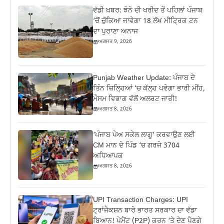
ਵੱਡੀ ਖ਼ਬਰ: ਝੋਨੇ ਦੀ ਖਰੀਦ ਤੋਂ ਪਹਿਲਾਂ ਪੰਜਾਬ
‘ਚੋਂ ਚੁੱਕਿਆ ਜਾਵੇਗਾ 18 ਲੱਖ ਮੀਟ੍ਰਿਕ ਟਨ
ਦਾ ਪੁਰਾਣਾ ਅਨਾਜ
ਅਗਸਤ 9, 2026
Punjab Weather Update: ਪੰਜਾਬ ਦੇ
ਤਿੰਨ ਜ਼‍ਿਲ੍ਹਿਆਂ ‘ਚ ਕੱਲ੍ਹ ਪਵੇਗਾ ਭਾਰੀ ਮੀਂਹ,
ਮੌਸਮ ਵਿਭਾਗ ਵੱਲੋਂ ਅਲਰਟ ਜਾਰੀ!
ਅਗਸਤ 8, 2026
‘ਪੰਜਾਬ ਪੇਅ ਸਕੇਲ ਲਾਗੂ’ ਕਰਵਾਉਣ ਲਈ
CM ਮਾਨ ਦੇ ਪਿੰਡ ‘ਚ ਗਰਜੇ 3704
ਅਧਿਆਪਕ
ਅਗਸਤ 8, 2026
UPI Transaction Charges: UPI
ਟ੍ਰਾਂਜੈਕਸ਼ਨ ਬਾਰੇ ਭਾਰਤ ਸਰਕਾਰ ਦਾ ਵੱਡਾ
ਬਿਆਨ! ਪੇਮੈਂਟ (P2P) ਕਰਨ ‘ਤੇ ਦੇਣ ਪੈਣਗੇ