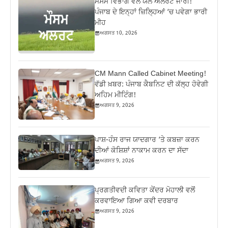
ਮੌਸਮ ਵਿਭਾਗ ਵੱਲੋਂ ਯੈਲੋ ਅਲਰਟ ਜਾਰੀ!
ਪੰਜਾਬ ਦੇ ਇਨ੍ਹਾਂ ਜ਼ਿਲ੍ਹਿਆਂ ‘ਚ ਪਵੇਗਾ ਭਾਰੀ
ਮੀਹ
ਅਗਸਤ 10, 2026
CM Mann Called Cabinet Meeting!
ਵੱਡੀ ਖ਼ਬਰ: ਪੰਜਾਬ ਕੈਬਨਿਟ ਦੀ ਕੱਲ੍ਹ ਹੋਵੇਗੀ
ਅਹਿਮ ਮੀਟਿੰਗ!
ਅਗਸਤ 9, 2026
ਪਾਸ਼-ਹੰਸ ਰਾਜ ਯਾਦਗਾਰ ‘ਤੇ ਕਬਜ਼ਾ ਕਰਨ
ਦੀਆਂ ਕੋਸ਼ਿਸ਼ਾਂ ਨਾਕਾਮ ਕਰਨ ਦਾ ਸੱਦਾ
ਅਗਸਤ 9, 2026
ਪ੍ਰਗਤੀਵਦੀ ਕਵਿਤਾ ਕੇਂਦਰ ਮੋਹਾਲੀ ਵਲੋਂ
ਕਰਵਾਇਆ ਗਿਆ ਕਵੀ ਦਰਬਾਰ
ਅਗਸਤ 9, 2026