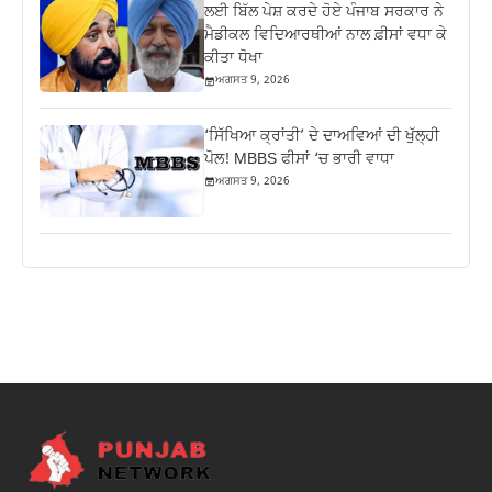
ਲਈ ਬਿੱਲ ਪੇਸ਼ ਕਰਦੇ ਹੋਏ ਪੰਜਾਬ ਸਰਕਾਰ ਨੇ
ਮੈਡੀਕਲ ਵਿਦਿਆਰਥੀਆਂ ਨਾਲ ਫ਼ੀਸਾਂ ਵਧਾ ਕੇ
ਕੀਤਾ ਧੋਖਾ
ਅਗਸਤ 9, 2026
‘ਸਿੱਖਿਆ ਕ੍ਰਾਂਤੀ’ ਦੇ ਦਾਅਵਿਆਂ ਦੀ ਖੁੱਲ੍ਹੀ
ਪੋਲ! MBBS ਫੀਸਾਂ ‘ਚ ਭਾਰੀ ਵਾਧਾ
ਅਗਸਤ 9, 2026