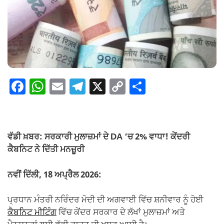
F
W
E
T
X
C
S
a
h
m
el
o
h
c
at
ail
e
p
ar
e
s
gr
y
e
ਵੱਡੀ ਖ਼ਬਰ: ਸਰਕਾਰੀ ਮੁਲਾਜ਼ਮਾਂ ਦੇ DA ‘ਚ 2% ਵਾਧਾ! ਕੇਂਦਰੀ
b
A
a
Li
ਕੈਬਨਿਟ ਨੇ ਦਿੱਤੀ ਮਨਜ਼ੂਰੀ
o
p
m
n
ਨਵੀਂ ਦਿੱਲੀ, 18 ਅਪ੍ਰੈਲ 2026:
o
p
k
k
ਪ੍ਰਧਾਨ ਮੰਤਰੀ ਨਰਿੰਦਰ ਮੋਦੀ ਦੀ ਅਗਵਾਈ ਵਿੱਚ ਸ਼ਨੀਵਾਰ ਨੂੰ ਹੋਈ
ਕੈਬਨਿਟ ਮੀਟਿੰਗ
ਵਿੱਚ ਕੇਂਦਰ ਸਰਕਾਰ ਦੇ ਲੱਖਾਂ ਮੁਲਾਜ਼ਮਾਂ ਅਤੇ