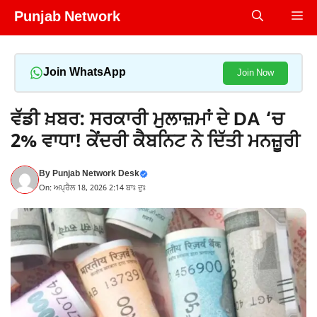
Skip
Punjab Network
Me
to
content
Join WhatsApp
Join Now
ਵੱਡੀ ਖ਼ਬਰ: ਸਰਕਾਰੀ ਮੁਲਾਜ਼ਮਾਂ ਦੇ DA ‘ਚ
2% ਵਾਧਾ! ਕੇਂਦਰੀ ਕੈਬਨਿਟ ਨੇ ਦਿੱਤੀ ਮਨਜ਼ੂਰੀ
By
Punjab Network Desk
On: ਅਪ੍ਰੈਲ 18, 2026 2:14 ਬਾਃ ਦੁਃ