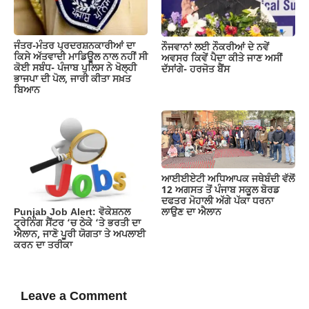
ਜੰਤਰ-ਮੰਤਰ ਪ੍ਰਦਰਸ਼ਨਕਾਰੀਆਂ ਦਾ
ਨੌਜਵਾਨਾਂ ਲਈ ਨੌਕਰੀਆਂ ਦੇ ਨਵੇਂ
ਕਿਸੇ ਅੱਤਵਾਦੀ ਮਾਡਿਊਲ ਨਾਲ ਨਹੀਂ ਸੀ
ਅਵਸਰ ਕਿਵੇਂ ਪੈਦਾ ਕੀਤੇ ਜਾਣ ਅਸੀਂ
ਕੋਈ ਸਬੰਧ- ਪੰਜਾਬ ਪੁਲਿਸ ਨੇ ਖੋਲ੍ਹੀ
ਦੱਸਾਂਗੇ- ਹਰਜੋਤ ਬੈਂਸ
ਭਾਜਪਾ ਦੀ ਪੋਲ, ਜਾਰੀ ਕੀਤਾ ਸਖ਼ਤ
ਬਿਆਨ
ਆਈਈਏਟੀ ਅਧਿਆਪਕ ਜਥੇਬੰਦੀ ਵੱਲੋਂ
12 ਅਗਸਤ ਤੋਂ ਪੰਜਾਬ ਸਕੂਲ ਬੋਰਡ
ਦਫਤਰ ਮੋਹਾਲੀ ਅੱਗੇ ਪੱਕਾ ਧਰਨਾ
ਲਾਉਣ ਦਾ ਐਲਾਨ
Punjab Job Alert: ਵੋਕੇਸ਼ਨਲ
ਟ੍ਰੇਨਿੰਗ ਸੈਂਟਰ ‘ਚ ਠੇਕੇ ‘ਤੇ ਭਰਤੀ ਦਾ
ਐਲਾਨ, ਜਾਣੋ ਪੂਰੀ ਯੋਗਤਾ ਤੇ ਅਪਲਾਈ
ਕਰਨ ਦਾ ਤਰੀਕਾ
Leave a Comment