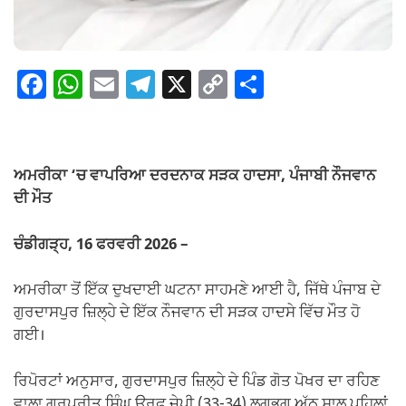
F
W
E
T
X
C
S
a
h
m
el
o
h
c
at
ail
e
p
ar
e
s
gr
y
e
ਅਮਰੀਕਾ ‘ਚ ਵਾਪਰਿਆ ਦਰਦਨਾਕ ਸੜਕ ਹਾਦਸਾ, ਪੰਜਾਬੀ ਨੌਜਵਾਨ
b
A
a
Li
ਦੀ ਮੌਤ
o
p
m
n
ਚੰਡੀਗੜ੍ਹ, 16 ਫਰਵਰੀ 2026 –
o
p
k
k
ਅਮਰੀਕਾ ਤੋਂ ਇੱਕ ਦੁਖਦਾਈ ਘਟਨਾ ਸਾਹਮਣੇ ਆਈ ਹੈ, ਜਿੱਥੇ ਪੰਜਾਬ ਦੇ
ਗੁਰਦਾਸਪੁਰ ਜ਼ਿਲ੍ਹੇ ਦੇ ਇੱਕ ਨੌਜਵਾਨ ਦੀ ਸੜਕ ਹਾਦਸੇ ਵਿੱਚ ਮੌਤ ਹੋ
ਗਈ।
ਰਿਪੋਰਟਾਂ ਅਨੁਸਾਰ, ਗੁਰਦਾਸਪੁਰ ਜ਼ਿਲ੍ਹੇ ਦੇ ਪਿੰਡ ਗੋਤ ਪੋਖਰ ਦਾ ਰਹਿਣ
ਵਾਲਾ ਗੁਰਪ੍ਰੀਤ ਸਿੰਘ ਉਰਫ਼ ਜੇਪੀ (33-34) ਲਗਭਗ ਅੱਠ ਸਾਲ ਪਹਿਲਾਂ