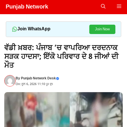
Skip
Punjab Network
Me
to
content
Join WhatsApp
Join Now
ਵੱਡੀ ਖ਼ਬਰ: ਪੰਜਾਬ ‘ਚ ਵਾਪਰਿਆ ਦਰਦਨਾਕ
ਸੜਕ ਹਾਦਸਾ; ਇੱਕੋ ਪਰਿਵਾਰ ਦੇ 8 ਜੀਆਂ ਦੀ
ਮੌਤ
By
Punjab Network Desk
On: ਜੂਨ 6, 2026 11:10 ਪੂਃ ਦੁਃ