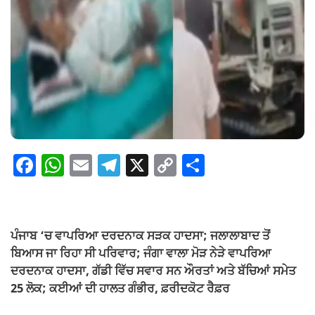
F
W
E
T
X
C
S
a
h
m
el
o
h
c
at
ail
e
p
ar
e
s
gr
y
e
ਪੰਜਾਬ ‘ਚ ਵਾਪਰਿਆ ਦਰਦਨਾਕ ਸੜਕ ਹਾਦਸਾ;
ਜਲਾਲਾਬਾਦ ਤੋਂ
b
A
a
Li
ਬਿਆਸ ਜਾ ਰਿਹਾ ਸੀ ਪਰਿਵਾਰ; ਜੰਗਾ ਵਾਲਾ ਮੋੜ ਨੇੜੇ ਵਾਪਰਿਆ
o
p
m
n
ਦਰਦਨਾਕ ਹਾਦਸਾ, ਗੱਡੀ ਵਿੱਚ ਸਵਾਰ ਸਨ ਔਰਤਾਂ ਅਤੇ ਬੱਚਿਆਂ ਸਮੇਤ
25 ਲੋਕ; ਕਈਆਂ ਦੀ ਹਾਲਤ ਗੰਭੀਰ, ਫ਼ਰੀਦਕੋਟ ਰੈਫ਼ਰ
o
p
k