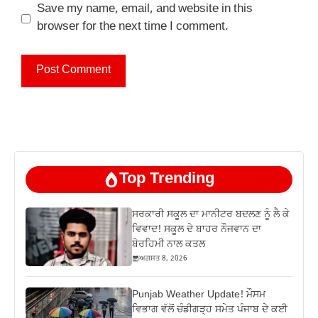
Save my name, email, and website in this
browser for the next time I comment.
Top Trending
ਸਰਕਾਰੀ ਸਕੂਲ ਦਾ ਮਾਨੀਟਰ ਬਦਲਣ ਨੂੰ ਲੈ ਕੇ
ਵਿਵਾਦ! ਸਕੂਲ ਦੇ ਬਾਹਰ ਨੌਜਵਾਨ ਦਾ
ਬੇਰਹਿਮੀ ਨਾਲ ਕਤਲ
ਅਗਸਤ 8, 2026
Punjab Weather Update! ਮੌਸਮ
ਵਿਭਾਗ ਵੱਲੋਂ ਚੰਡੀਗੜ੍ਹ ਸਮੇਤ ਪੰਜਾਬ ਦੇ ਕਈ