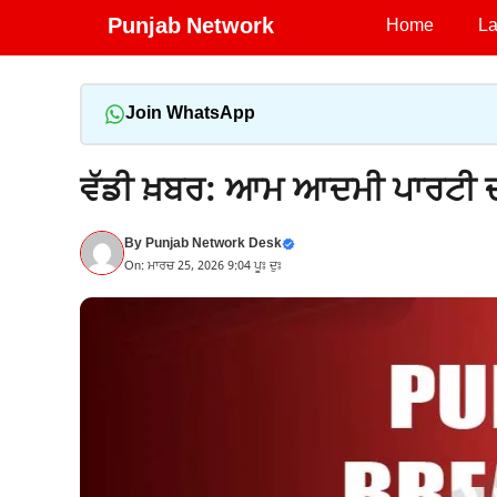
Skip
Punjab Network
Home
La
to
content
Join WhatsApp
ਵੱਡੀ ਖ਼ਬਰ: ਆਮ ਆਦਮੀ ਪਾਰਟੀ ਦ
By
Punjab Network Desk
On: ਮਾਰਚ 25, 2026 9:04 ਪੂਃ ਦੁਃ