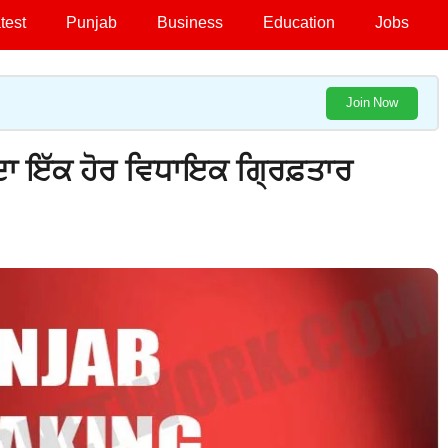
test
Punjab
Business
Education
Jobs
Join Now
ਾ ਇੱਕ ਹੋਰ ਵਿਧਾਇਕ ਗ੍ਰਿਫ਼ਤਾਰ