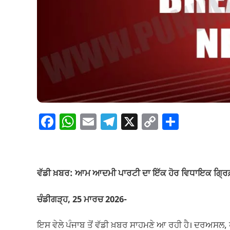
F
W
E
T
X
C
S
a
h
m
el
o
h
c
at
ail
e
p
ar
e
s
gr
y
e
ਵੱਡੀ ਖ਼ਬਰ: ਆਮ ਆਦਮੀ ਪਾਰਟੀ ਦਾ ਇੱਕ ਹੋਰ ਵਿਧਾਇਕ ਗ੍ਰਿ
b
A
a
Li
o
p
m
n
ਚੰਡੀਗੜ੍ਹ, 25 ਮਾਰਚ 2026-
o
p
k
ਇਸ ਵੇਲੇ ਪੰਜਾਬ ਤੋਂ ਵੱਡੀ ਖ਼ਬਰ ਸਾਹਮਣੇ ਆ ਰਹੀ ਹੈ। ਦਰਅਸਲ