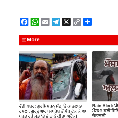
F
W
E
T
X
C
S
a
h
m
el
o
h
c
at
ail
e
p
ar
More
e
s
gr
y
e
b
A
a
Li
o
p
m
n
o
p
k
k
Rain Alert: ਪ
ਵੱਡੀ ਖ਼ਬਰ: ਗੁਰਸਿਮਰਨ ਮੰਡ ‘ਤੇ ਕਾਤਲਾਨਾ
ਮੌਸਮ! ਕਈ ਜ਼ਿਲ੍
ਹਮਲਾ, ਗੁਰਦੁਆਰਾ ਸਾਹਿਬ ਤੋਂ ਮੱਥ ਟੇਕ ਕੇ ਆ
ਚੇਤਾਵਨੀ
ਪਰਤ ਰਹੇ ਮੰਡ ‘ਤੇ ਭੀੜ ਨੇ ਕੀਤਾ ਅਟੈਕ!