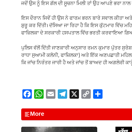
ਜਦੋਂ ਉਸ ਨੂੰ ਇਸ ਗੱਲ ਦੀ ਸੂਚਨਾ ਮਿਲੀ ਤਾਂ ਉਹ ਆਪਣੇ ਭਰਾ ਨਾਲ
ਇਸ ਦੌਰਾਨ ਜਿਵੇਂ ਹੀ ਉਸ ਨੇ ਫਾਰਮ ਭਰਨ ਬਾਰੇ ਸਵਾਲ ਕੀਤਾ ਅਤੇ 
ਸ਼ੁਰੂ ਕਰ ਦਿੱਤੀ। ਦੱਸਿਆ ਜਾ ਰਿਹਾ ਹੈ ਕਿ ਇਸ ਕੁੱਟਮਾਰ ਵਿੱਚ ਮਹ
ਫਾਜ਼ਿਲਕਾ ਦੇ ਸਰਕਾਰੀ ਹਸਪਤਾਲ ਵਿੱਚ ਭਰਤੀ ਕਰਵਾਇਆ ਗਿਆ
ਪੁਲਿਸ ਵੱਲੋਂ ਦਿੱਤੀ ਜਾਣਕਾਰੀ ਅਨੁਸਾਰ ਰਮਨ ਕੁਮਾਰ ਪੁੱਤਰ ਸੁਰੇਸ਼ 
ਰਾਧਾ ਸੁਆਮੀ ਕਲੋਨੀ, ਫਾਜ਼ਿਲਕਾ) ਅਤੇ ਇੱਕ ਅਣਪਛਾਤੀ ਮਹਿਲਾ 
ਕਿ ਜਾਂਚ ਨਿਰੰਤਰ ਜਾਰੀ ਹੈ ਅਤੇ ਜਾਂਚ ਤੋਂ ਬਾਅਦ ਹੀ ਅਗਲੇਰੀ ਕ
F
W
E
T
X
C
S
a
h
m
el
o
h
c
at
ail
e
p
ar
More
e
s
gr
y
e
b
A
a
Li