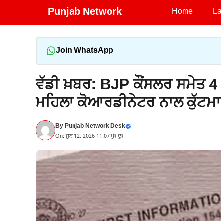
Skip
Punjab Network
Home
La
to
content
Join WhatsApp
ਵੱਡੀ ਖ਼ਬਰ: BJP ਕੌਂਸਲਰ ਸਮੇਤ 4 
ਮਹਿਲਾ ਕੋਆਰਡੀਨੇਟਰ ਨਾਲ ਕੁੱਟਮਾ
By
Punjab Network Desk
On: ਜੂਨ 12, 2026 11:07 ਪੂਃ ਦੁਃ