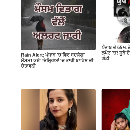
o
p
m
n
o
p
k
k
ਪੰਜਾਬ ਦੇ 65% ਤੋ
ਲਪੇਟ ‘ਚ! ਸੂਬੇ ਦੇ
Rain Alert: ਪੰਜਾਬ ‘ਚ ਫਿਰ ਬਦਲੇਗਾ
ਘੰਟੀ
ਮੌਸਮ! ਕਈ ਜ਼ਿਲ੍ਹਿਆਂ ‘ਚ ਭਾਰੀ ਬਾਰਿਸ਼ ਦੀ
ਚੇਤਾਵਨੀ