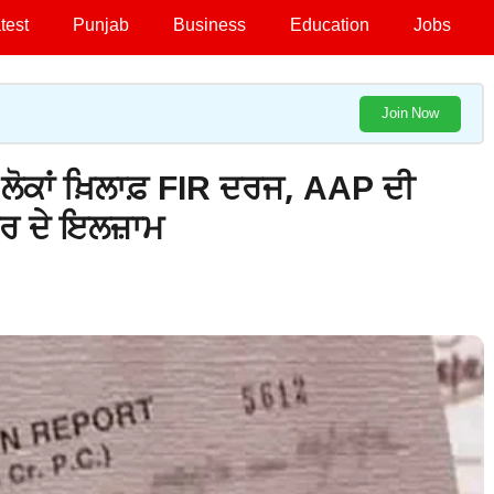
test
Punjab
Business
Education
Jobs
Join Now
ਲੋਕਾਂ ਖ਼ਿਲਾਫ਼ FIR ਦਰਜ, AAP ਦੀ
ਰ ਦੇ ਇਲਜ਼ਾਮ