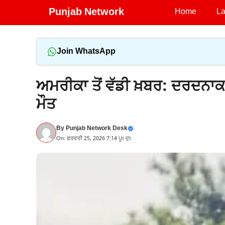
Skip
Punjab Network
Home
La
to
content
Join WhatsApp
ਅਮਰੀਕਾ ਤੋਂ ਵੱਡੀ ਖ਼ਬਰ: ਦਰਦਨਾ
ਮੌਤ
By
Punjab Network Desk
On: ਫਰਵਰੀ 25, 2026 7:14 ਪੂਃ ਦੁਃ