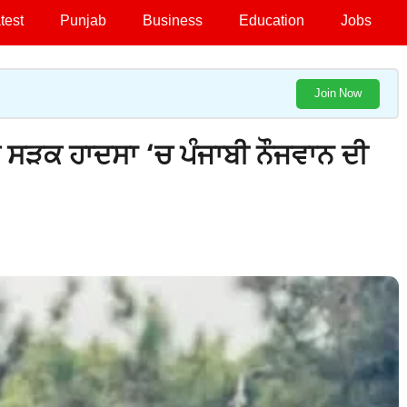
test
Punjab
Business
Education
Jobs
Join Now
ਕ ਸੜਕ ਹਾਦਸਾ ‘ਚ ਪੰਜਾਬੀ ਨੌਜਵਾਨ ਦੀ