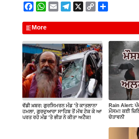
F
W
E
T
X
C
S
a
h
m
el
o
h
c
at
ail
e
p
ar
More
e
s
gr
y
e
b
A
a
Li
o
p
m
n
o
p
k
k
Rain Alert: ਪ
ਵੱਡੀ ਖ਼ਬਰ: ਗੁਰਸਿਮਰਨ ਮੰਡ ‘ਤੇ ਕਾਤਲਾਨਾ
ਮੌਸਮ! ਕਈ ਜ਼ਿਲ੍
ਹਮਲਾ, ਗੁਰਦੁਆਰਾ ਸਾਹਿਬ ਤੋਂ ਮੱਥ ਟੇਕ ਕੇ ਆ
ਚੇਤਾਵਨੀ
ਪਰਤ ਰਹੇ ਮੰਡ ‘ਤੇ ਭੀੜ ਨੇ ਕੀਤਾ ਅਟੈਕ!