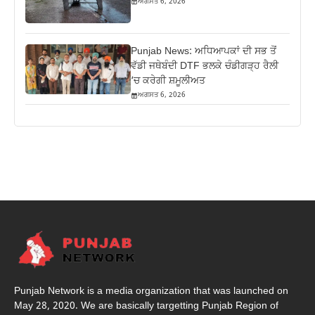
ਅਗਸਤ 6, 2026
Punjab News: ਅਧਿਆਪਕਾਂ ਦੀ ਸਭ ਤੋਂ
ਵੱਡੀ ਜਥੇਬੰਦੀ DTF ਭਲਕੇ ਚੰਡੀਗੜ੍ਹ ਰੈਲੀ
‘ਚ ਕਰੇਗੀ ਸ਼ਮੂਲੀਅਤ
ਅਗਸਤ 6, 2026
Punjab Network is a media organization that was launched on
May 28, 2020. We are basically targetting Punjab Region of