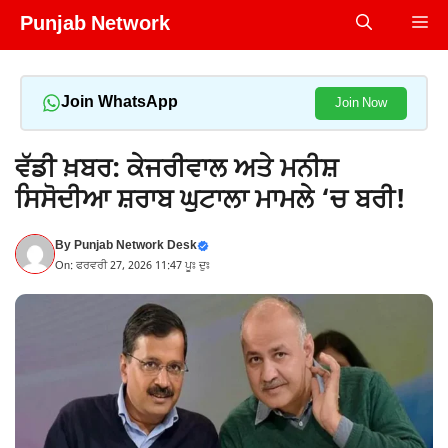
Skip
Punjab Network
Me
to
content
Join WhatsApp
Join Now
ਵੱਡੀ ਖ਼ਬਰ: ਕੇਜਰੀਵਾਲ ਅਤੇ ਮਨੀਸ਼
ਸਿਸੋਦੀਆ ਸ਼ਰਾਬ ਘੁਟਾਲਾ ਮਾਮਲੇ ‘ਚ ਬਰੀ!
By
Punjab Network Desk
On: ਫਰਵਰੀ 27, 2026 11:47 ਪੂਃ ਦੁਃ