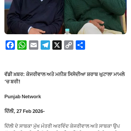
F
W
E
T
X
C
S
a
h
m
el
o
h
c
at
ail
e
p
ar
e
s
gr
y
e
ਵੱਡੀ ਖ਼ਬਰ: ਕੇਜਰੀਵਾਲ ਅਤੇ ਮਨੀਸ਼ ਸਿਸੋਦੀਆ ਸ਼ਰਾਬ ਘੁਟਾਲਾ ਮਾਮਲੇ
b
A
a
Li
‘ਚ ਬਰੀ!
o
p
m
n
Punjab Network
o
p
k
k
ਦਿੱਲੀ, 27 Feb 2026-
ਦਿੱਲੀ ਦੇ ਸਾਬਕਾ ਮੁੱਖ ਮੰਤਰੀ ਅਰਵਿੰਦ ਕੇਜਰੀਵਾਲ ਅਤੇ ਸਾਬਕਾ ਉਪ