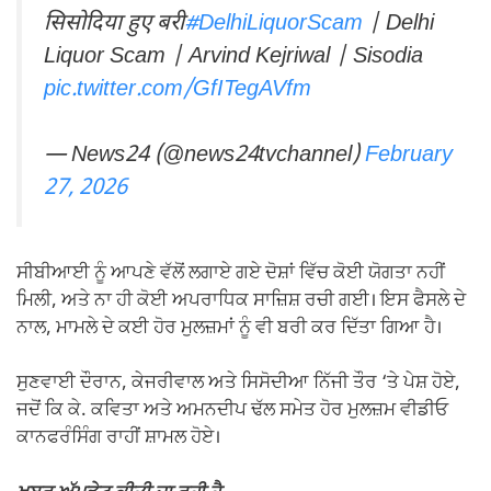
सिसोदिया हुए बरी
#DelhiLiquorScam
| Delhi
Liquor Scam | Arvind Kejriwal | Sisodia
pic.twitter.com/GfITegAVfm
— News24 (@news24tvchannel)
February
27, 2026
ਸੀਬੀਆਈ ਨੂੰ ਆਪਣੇ ਵੱਲੋਂ ਲਗਾਏ ਗਏ ਦੋਸ਼ਾਂ ਵਿੱਚ ਕੋਈ ਯੋਗਤਾ ਨਹੀਂ
ਮਿਲੀ, ਅਤੇ ਨਾ ਹੀ ਕੋਈ ਅਪਰਾਧਿਕ ਸਾਜ਼ਿਸ਼ ਰਚੀ ਗਈ। ਇਸ ਫੈਸਲੇ ਦੇ
ਨਾਲ, ਮਾਮਲੇ ਦੇ ਕਈ ਹੋਰ ਮੁਲਜ਼ਮਾਂ ਨੂੰ ਵੀ ਬਰੀ ਕਰ ਦਿੱਤਾ ਗਿਆ ਹੈ।
ਸੁਣਵਾਈ ਦੌਰਾਨ, ਕੇਜਰੀਵਾਲ ਅਤੇ ਸਿਸੋਦੀਆ ਨਿੱਜੀ ਤੌਰ ‘ਤੇ ਪੇਸ਼ ਹੋਏ,
ਜਦੋਂ ਕਿ ਕੇ. ਕਵਿਤਾ ਅਤੇ ਅਮਨਦੀਪ ਢੱਲ ਸਮੇਤ ਹੋਰ ਮੁਲਜ਼ਮ ਵੀਡੀਓ
ਕਾਨਫਰੰਸਿੰਗ ਰਾਹੀਂ ਸ਼ਾਮਲ ਹੋਏ।