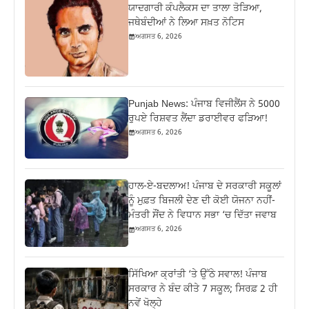
ਯਾਦਗਾਰੀ ਕੰਪਲੈਕਸ ਦਾ ਤਾਲਾ ਤੋੜਿਆ,
ਜਥੇਬੰਦੀਆਂ ਨੇ ਲਿਆ ਸਖ਼ਤ ਨੋਟਿਸ
ਅਗਸਤ 6, 2026
Punjab News: ਪੰਜਾਬ ਵਿਜੀਲੈਂਸ ਨੇ 5000
ਰੁਪਏ ਰਿਸ਼ਵਤ ਲੈਂਦਾ ਡਰਾਈਵਰ ਫੜਿਆ!
ਅਗਸਤ 6, 2026
ਹਾਲ-ਏ-ਬਦਲਾਅ! ਪੰਜਾਬ ਦੇ ਸਰਕਾਰੀ ਸਕੂਲਾਂ
ਨੂੰ ਮੁਫ਼ਤ ਬਿਜਲੀ ਦੇਣ ਦੀ ਕੋਈ ਯੋਜਨਾ ਨਹੀਂ-
ਮੰਤਰੀ ਸੌਂਦ ਨੇ ਵਿਧਾਨ ਸਭਾ ‘ਚ ਦਿੱਤਾ ਜਵਾਬ
ਅਗਸਤ 6, 2026
ਸਿੱਖਿਆ ਕ੍ਰਾਂਤੀ ‘ਤੇ ਉੱਠੇ ਸਵਾਲ! ਪੰਜਾਬ
ਸਰਕਾਰ ਨੇ ਬੰਦ ਕੀਤੇ 7 ਸਕੂਲ; ਸਿਰਫ਼ 2 ਹੀ
ਨਵੇਂ ਖੋਲ੍ਹੇ