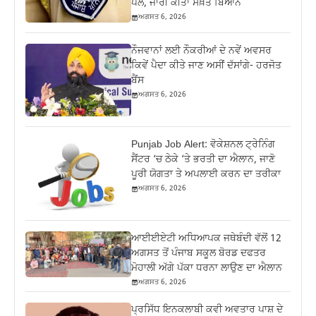
ਪੋਲ, ਜਾਰੀ ਕੀਤਾ ਸਖ਼ਤ ਬਿਆਨ
ਅਗਸਤ 6, 2026
ਨੌਜਵਾਨਾਂ ਲਈ ਨੌਕਰੀਆਂ ਦੇ ਨਵੇਂ ਅਵਸਰ
ਕਿਵੇਂ ਪੈਦਾ ਕੀਤੇ ਜਾਣ ਅਸੀਂ ਦੱਸਾਂਗੇ- ਹਰਜੋਤ
ਬੈਂਸ
ਅਗਸਤ 6, 2026
Punjab Job Alert: ਵੋਕੇਸ਼ਨਲ ਟ੍ਰੇਨਿੰਗ
ਸੈਂਟਰ ‘ਚ ਠੇਕੇ ‘ਤੇ ਭਰਤੀ ਦਾ ਐਲਾਨ, ਜਾਣੋ
ਪੂਰੀ ਯੋਗਤਾ ਤੇ ਅਪਲਾਈ ਕਰਨ ਦਾ ਤਰੀਕਾ
ਅਗਸਤ 6, 2026
ਆਈਈਏਟੀ ਅਧਿਆਪਕ ਜਥੇਬੰਦੀ ਵੱਲੋਂ 12
ਅਗਸਤ ਤੋਂ ਪੰਜਾਬ ਸਕੂਲ ਬੋਰਡ ਦਫਤਰ
ਮੋਹਾਲੀ ਅੱਗੇ ਪੱਕਾ ਧਰਨਾ ਲਾਉਣ ਦਾ ਐਲਾਨ
ਅਗਸਤ 6, 2026
ਪ੍ਰਸਿੱਧ ਇਨਕਲਾਬੀ ਕਵੀ ਅਵਤਾਰ ਪਾਸ਼ ਦੇ