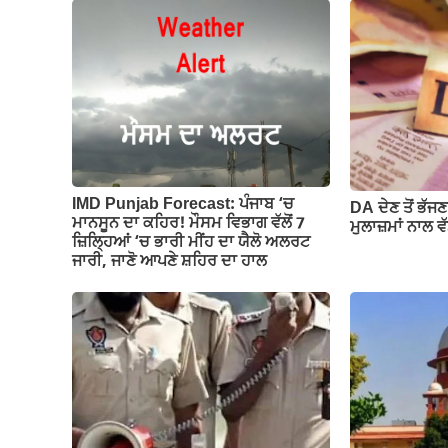
b
A
a
Li
o
p
m
n
o
p
k
k
IMD Punjab Forecast: ਪੰਜਾਬ ‘ਚ
DA ਦੇਣ‌ ਤੋਂ ਭੱ
ਮਾਨਸੂਨ ਦਾ ਕਹਿਰ! ਮੌਸਮ ਵਿਭਾਗ ਵੱਲੋਂ 7
ਮੁਲਾਜ਼ਮਾਂ ਨਾਲ ਵੱਡ
ਜ਼ਿਲ੍ਹਿਆਂ ‘ਚ ਭਾਰੀ ਮੀਂਹ ਦਾ ਯੈਲੋ ਅਲਰਟ
ਜਾਰੀ, ਜਾਣੋ ਆਪਣੇ ਸ਼ਹਿਰ ਦਾ ਹਾਲ