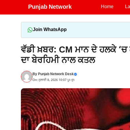
Skip
Punjab Network
Home
La
to
content
Join WhatsApp
ਵੱਡੀ ਖ਼ਬਰ: CM ਮਾਨ ਦੇ ਹਲਕੇ ‘ਚ ਗ
ਦਾ ਬੇਰਹਿਮੀ ਨਾਲ ਕਤਲ
By
Punjab Network Desk
On: ਜੁਲਾਈ 8, 2026 10:07 ਪੂਃ ਦੁਃ