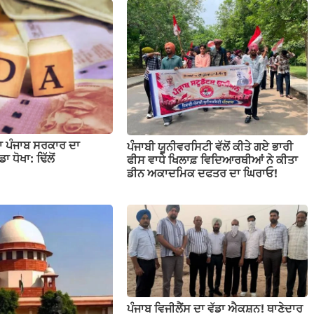
ਜਣਾ ਪੰਜਾਬ ਸਰਕਾਰ ਦਾ
ਪੰਜਾਬੀ ਯੂਨੀਵਰਸਿਟੀ ਵੱਲੋਂ ਕੀਤੇ ਗਏ ਭਾਰੀ
ਾ ਧੋਖਾ: ਢਿੱਲੋਂ
ਫੀਸ ਵਾਧੇ ਖਿਲਾਫ਼ ਵਿਦਿਆਰਥੀਆਂ ਨੇ ਕੀਤਾ
ਡੀਨ ਅਕਾਦਮਿਕ ਦਫਤਰ ਦਾ ਘਿਰਾਓ!
ਪੰਜਾਬ ਵਿਜੀਲੈਂਸ ਦਾ ਵੱਡਾ ਐਕਸ਼ਨ! ਥਾਣੇਦਾਰ