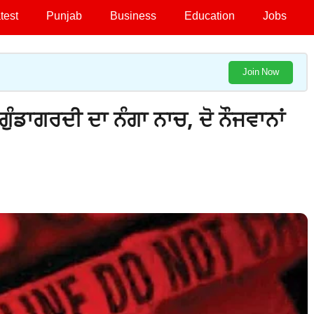
test
Punjab
Business
Education
Jobs
Join Now
ੁੰਡਾਗਰਦੀ ਦਾ ਨੰਗਾ ਨਾਚ, ਦੋ ਨੌਜਵਾਨਾਂ