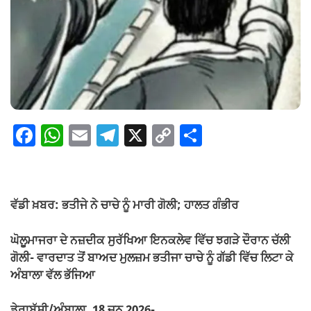
F
W
E
T
X
C
S
a
h
m
el
o
h
c
at
ail
e
p
ar
e
s
gr
y
e
ਵੱਡੀ ਖ਼ਬਰ: ਭਤੀਜੇ ਨੇ ਚਾਚੇ ਨੂੰ ਮਾਰੀ ਗੋਲੀ; ਹਾਲਤ ਗੰਭੀਰ
b
A
a
Li
o
p
m
n
ਘੋਲੂਮਾਜਰਾ ਦੇ ਨਜ਼ਦੀਕ ਸੁਰੱਖਿਆ ਇਨਕਲੇਵ ਵਿੱਚ ਝਗੜੇ ਦੌਰਾਨ ਚੱਲੀ
ਗੋਲੀ- ਵਾਰਦਾਤ ਤੋਂ ਬਾਅਦ ਮੁਲਜ਼ਮ ਭਤੀਜਾ ਚਾਚੇ ਨੂੰ ਗੱਡੀ ਵਿੱਚ ਲਿਟਾ ਕੇ
o
p
k
ਅੰਬਾਲਾ ਵੱਲ ਭੱਜਿਆ
k