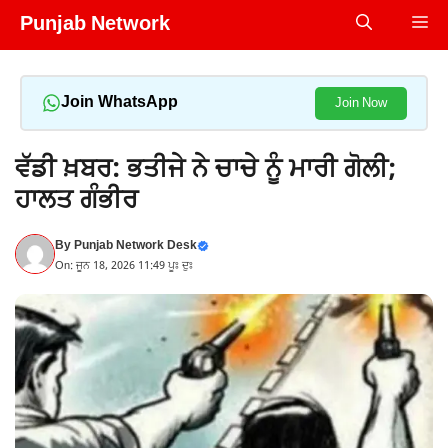
Skip
Punjab Network
Me
to
content
Join WhatsApp
Join Now
ਵੱਡੀ ਖ਼ਬਰ: ਭਤੀਜੇ ਨੇ ਚਾਚੇ ਨੂੰ ਮਾਰੀ ਗੋਲੀ;
ਹਾਲਤ ਗੰਭੀਰ
By
Punjab Network Desk
On: ਜੂਨ 18, 2026 11:49 ਪੂਃ ਦੁਃ