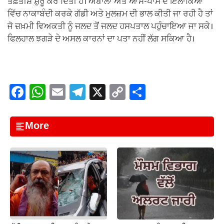
ਤਫ਼ਤੀਸ਼ ਸ਼ੁਰੂ ਕਰ ਦਿੱਤੀ ਹੈ। ਅੰਬਾਲਾ ਅਤੇ ਆਸ-ਪਾਸ ਦੇ ਇਲਾਕਿਆਂ
ਵਿੱਚ ਨਾਕਾਬੰਦੀ ਕਰਕੇ ਗੱਡੀ ਅਤੇ ਮੁਲਜ਼ਮ ਦੀ ਭਾਲ ਕੀਤੀ ਜਾ ਰਹੀ ਹੈ ਤਾਂ
ਜੋ ਜ਼ਖ਼ਮੀ ਵਿਅਕਤੀ ਨੂੰ ਜਲਦ ਤੋਂ ਜਲਦ ਹਸਪਤਾਲ ਪਹੁੰਚਾਇਆ ਜਾ ਸਕੇ।
ਫਿਲਹਾਲ ਝਗੜੇ ਦੇ ਅਸਲ ਕਾਰਨਾਂ ਦਾ ਪਤਾ ਨਹੀਂ ਲੱਗ ਸਕਿਆ ਹੈ।
F
W
E
T
X
C
S
a
h
m
el
o
h
c
at
ail
e
p
ar
More
e
s
gr
y
e
b
A
a
Li
o
p
m
n
o
p
k
k