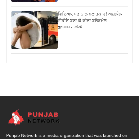
ਵਿਦਿਆਰਥਣ ਨਾਲ ਬਲਾਤਕਾਰ! ਅਸ਼ਲੀਲ
ਵੀਡੀਓ ਬਣਾ ਕੇ ਕੀਤਾ ਬਲੈਕਮੇਲ
ਅਗਸਤ 7, 2026
Punjab Network is a media organization that was launched on