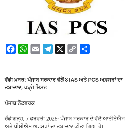
F
W
E
T
X
C
S
a
h
m
el
o
h
c
at
ail
e
p
ar
e
s
gr
y
e
ਵੱਡੀ ਖ਼ਬਰ: ਪੰਜਾਬ ਸਰਕਾਰ ਵੱਲੋਂ 8 IAS ਅਤੇ PCS ਅਫ਼ਸਰਾਂ ਦਾ
b
A
a
Li
ਤਬਾਦਲਾ, ਪੜ੍ਹੋ ਲਿਸਟ
o
p
m
n
ਪੰਜਾਬ ਨੈੱਟਵਰਕ
o
p
k
k
ਚੰਡੀਗੜ੍ਹ, 7 ਫਰਵਰੀ 2026- ਪੰਜਾਬ ਸਰਕਾਰ ਦੇ ਵੱਲੋਂ ਆਈਏਐਸ
ਅਤੇ ਪੀਸੀਐਸ ਅਫ਼ਸਰਾਂ ਦਾ ਤਬਾਦਲਾ ਕੀਤਾ ਗਿਆ ਹੈ।