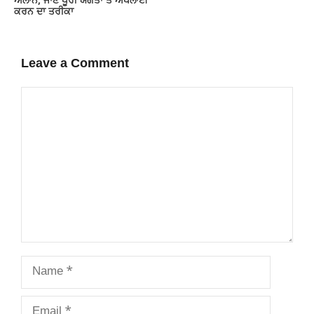
ਐਲਾਨ, ਜਾਣੋ ਪੂਰੀ ਯੋਗਤਾ ਤੇ ਅਪਲਾਈ
ਕਰਨ ਦਾ ਤਰੀਕਾ
Leave a Comment
Comment
Name
Email