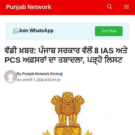
Skip
Punjab Network
Me
to
content
Join WhatsApp
Join Now
ਵੱਡੀ ਖ਼ਬਰ: ਪੰਜਾਬ ਸਰਕਾਰ ਵੱਲੋਂ 8 IAS ਅਤੇ
PCS ਅਫ਼ਸਰਾਂ ਦਾ ਤਬਾਦਲਾ, ਪੜ੍ਹੋ ਲਿਸਟ
By
Punjab Network Desk
On: ਫਰਵਰੀ 7, 2026 8:53 ਬਾਃ ਦੁਃ