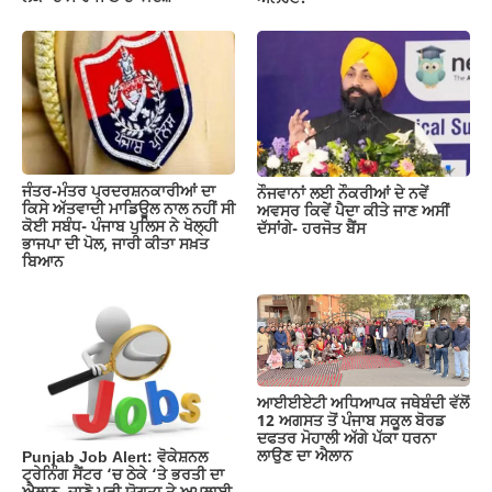
ਜੰਤਰ-ਮੰਤਰ ਪ੍ਰਦਰਸ਼ਨਕਾਰੀਆਂ ਦਾ
ਨੌਜਵਾਨਾਂ ਲਈ ਨੌਕਰੀਆਂ ਦੇ ਨਵੇਂ
ਕਿਸੇ ਅੱਤਵਾਦੀ ਮਾਡਿਊਲ ਨਾਲ ਨਹੀਂ ਸੀ
ਅਵਸਰ ਕਿਵੇਂ ਪੈਦਾ ਕੀਤੇ ਜਾਣ ਅਸੀਂ
ਕੋਈ ਸਬੰਧ- ਪੰਜਾਬ ਪੁਲਿਸ ਨੇ ਖੋਲ੍ਹੀ
ਦੱਸਾਂਗੇ- ਹਰਜੋਤ ਬੈਂਸ
ਭਾਜਪਾ ਦੀ ਪੋਲ, ਜਾਰੀ ਕੀਤਾ ਸਖ਼ਤ
ਬਿਆਨ
ਆਈਈਏਟੀ ਅਧਿਆਪਕ ਜਥੇਬੰਦੀ ਵੱਲੋਂ
12 ਅਗਸਤ ਤੋਂ ਪੰਜਾਬ ਸਕੂਲ ਬੋਰਡ
ਦਫਤਰ ਮੋਹਾਲੀ ਅੱਗੇ ਪੱਕਾ ਧਰਨਾ
ਲਾਉਣ ਦਾ ਐਲਾਨ
Punjab Job Alert: ਵੋਕੇਸ਼ਨਲ
ਟ੍ਰੇਨਿੰਗ ਸੈਂਟਰ ‘ਚ ਠੇਕੇ ‘ਤੇ ਭਰਤੀ ਦਾ