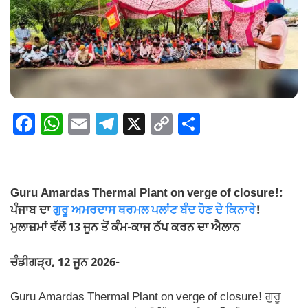
F
W
E
T
X
C
S
a
h
m
el
o
h
c
at
ail
e
p
ar
e
s
gr
y
e
Guru Amardas Thermal Plant on verge of closure!:
b
A
a
Li
ਪੰਜਾਬ ਦਾ
ਗੁਰੂ ਅਮਰਦਾਸ ਥਰਮਲ ਪਲਾਂਟ ਬੰਦ ਹੋਣ ਦੇ ਕਿਨਾਰੇ
!
o
p
m
n
ਮੁਲਾਜ਼ਮਾਂ ਵੱਲੋਂ 13 ਜੂਨ ਤੋਂ ਕੰਮ-ਕਾਜ ਠੱਪ ਕਰਨ ਦਾ ਐਲਾਨ
o
p
k
ਚੰਡੀਗੜ੍ਹ, 12 ਜੂਨ 2026-
k
Guru Amardas Thermal Plant on verge of closure! ਗੁਰੂ