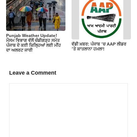
Punjab Weather Update!
ਮੌਸਮ ਵਿਭਾਗ ਵੱਲੋਂ ਚੰਡੀਗੜ੍ਹ ਸਮੇਤ
ਵੱਡੀ ਖ਼ਬਰ: ਪੰਜਾਬ ‘ਚ AAP ਲੀਡਰ
ਪੰਜਾਬ ਦੇ ਕਈ ਜ਼ਿਲ੍ਹਿਆਂ ਲਈ ਮੀਂਹ
‘ਤੇ ਕਾਤਲਾਨਾ ਹਮਲਾ!
ਦਾ ਅਲਰਟ ਜਾਰੀ
Leave a Comment
Comment