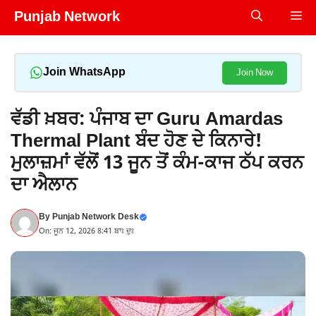
Skip
Punjab Network
Me
to
content
Join WhatsApp
Join Now
ਵੱਡੀ ਖ਼ਬਰ: ਪੰਜਾਬ ਦਾ Guru Amardas
Thermal Plant ਬੰਦ ਹੋਣ ਦੇ ਕਿਨਾਰੇ!
ਮੁਲਾਜ਼ਮਾਂ ਵੱਲੋਂ 13 ਜੂਨ ਤੋਂ ਕੰਮ-ਕਾਜ ਠੱਪ ਕਰਨ
ਦਾ ਐਲਾਨ
By
Punjab Network Desk
On: ਜੂਨ 12, 2026 8:41 ਬਾਃ ਦੁਃ