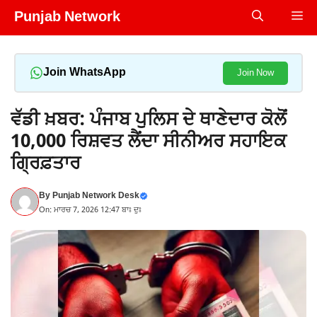
Skip
Punjab Network
Me
to
content
Join WhatsApp
Join Now
ਵੱਡੀ ਖ਼ਬਰ: ਪੰਜਾਬ ਪੁਲਿਸ ਦੇ ਥਾਣੇਦਾਰ ਕੋਲੋਂ
10,000 ਰਿਸ਼ਵਤ ਲੈਂਦਾ ਸੀਨੀਅਰ ਸਹਾਇਕ
ਗ੍ਰਿਫ਼ਤਾਰ
By
Punjab Network Desk
On: ਮਾਰਚ 7, 2026 12:47 ਬਾਃ ਦੁਃ