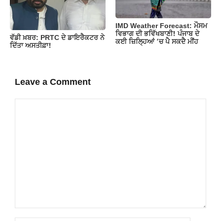
IMD Weather Forecast: ਮੌਸਮ
ਵਿਭਾਗ ਦੀ ਭਵਿੱਖਬਾਣੀ! ਪੰਜਾਬ ਦੇ
ਵੱਡੀ ਖ਼ਬਰ: PRTC ਦੇ ਡਾਇਰੈਕਟਰ ਨੇ
ਕਈ ਜ਼ਿਲ੍ਹਿਆਂ ‘ਚ ਪੈ ਸਕਦੈ ਮੀਂਹ
ਦਿੱਤਾ ਅਸਤੀਫ਼ਾ!
Leave a Comment
Comment