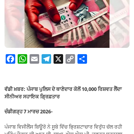
F
W
E
T
X
C
S
a
h
m
el
o
h
c
at
ail
e
p
ar
e
s
gr
y
e
ਵੱਡੀ ਖ਼ਬਰ: ਪੰਜਾਬ ਪੁਲਿਸ ਦੇ ਥਾਣੇਦਾਰ ਕੋਲੋਂ 10,000 ਰਿਸ਼ਵਤ ਲੈਂਦਾ
b
A
a
Li
ਸੀਨੀਅਰ ਸਹਾਇਕ ਗ੍ਰਿਫ਼ਤਾਰ
o
p
m
n
ਚੰਡੀਗੜ੍ਹ 7 ਮਾਰਚ 2026-
o
p
k
k
ਪੰਜਾਬ ਵਿਜੀਲੈਂਸ ਬਿਊਰੋ ਨੇ ਸੂਬੇ ਵਿੱਚ ਭ੍ਰਿਸ਼ਟਾਚਾਰ ਵਿਰੁੱਧ ਚੱਲ ਰਹੀ