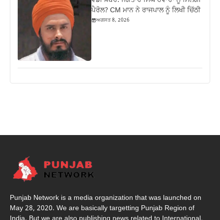
ਵੱਡੀ ਖ਼ਬਰ: ਜਗਤਾਰ ਸਿੰਘ ਹਵਾਰਾ ਨੂੰ ਮਿਲੇਗੀ
ਪੈਰੋਲ? CM ਮਾਨ ਨੇ ਰਾਜਪਾਲ ਨੂੰ ਲਿਖੀ ਚਿੱਠੀ
ਅਗਸਤ 8, 2026
Punjab Network is a media organization that was launched on
May 28, 2020. We are basically targetting Punjab Region of
India. But we are also publishing news related to International,