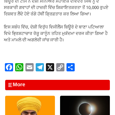
ਬਿਊਰੋ ਦੀ ਟੀਮ ਨੇ ਦੋਸ਼ੀ ਸੀਨੀਅਰ ਸਹਾਇਕ ਦਵਿੰਦਰ ਸਿੰਘ ਨੂੰ ਦੋ
ਸਰਕਾਰੀ ਗਵਾਹਾਂ ਦੀ ਹਾਜ਼ਰੀ ਵਿੱਚ ਸ਼ਿਕਾਇਤਕਰਤਾ ਤੋਂ 10,000 ਰੁਪਏ
ਰਿਸ਼ਵਤ ਲੈਂਦੇ ਹੋਏ ਰੰਗੇ ਹੱਥੀਂ ਗ੍ਰਿਫ਼ਤਾਰ ਕਰ ਲਿਆ ਗਿਆ।
ਇਸ ਸਬੰਧ ਵਿੱਚ, ਦੋਸ਼ੀ ਵਿਰੁੱਧ ਵਿਜੀਲੈਂਸ ਬਿਊਰੋ ਦੇ ਥਾਣਾ ਪਟਿਆਲਾ
ਵਿਖੇ ਭ੍ਰਿਸ਼ਟਾਚਾਰ ਰੋਕੂ ਕਾਨੂੰਨ ਤਹਿਤ ਮੁਕੱਦਮਾ ਦਰਜ ਕੀਤਾ ਗਿਆ ਹੈ
ਅਤੇ ਮਾਮਲੇ ਦੀ ਅਗਲੇਰੀ ਜਾਂਚ ਜਾਰੀ ਹੈ।
F
W
E
T
X
C
S
a
h
m
el
o
h
c
at
ail
e
p
ar
More
e
s
gr
y
e
b
A
a
Li
o
p
m
n