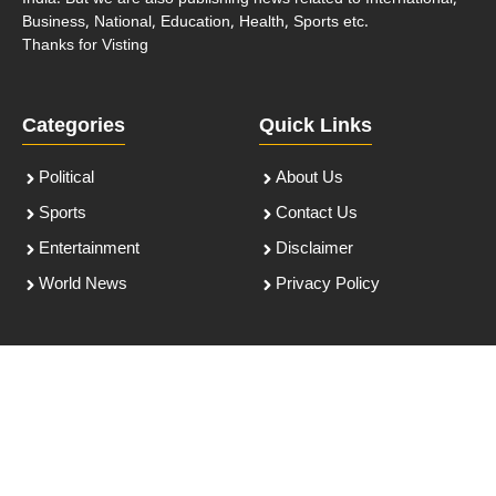
Business, National, Education, Health, Sports etc.
Thanks for Visting
Categories
Quick Links
Political
About Us
Sports
Contact Us
Entertainment
Disclaimer
World News
Privacy Policy
Follow Us
Follow Us On Social Media
Get Latest Update On Social Media