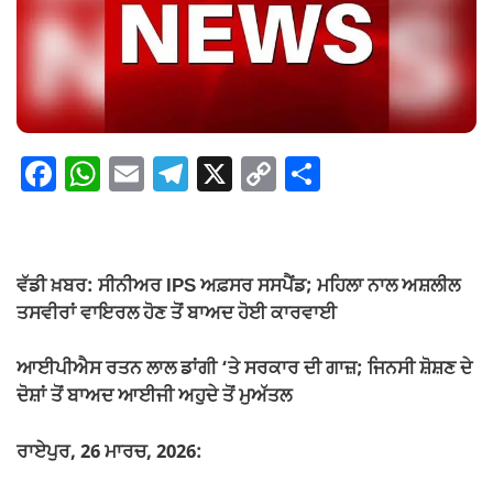
F
W
E
T
X
C
S
a
h
m
el
o
h
c
at
ail
e
p
ar
e
s
gr
y
e
ਵੱਡੀ ਖ਼ਬਰ: ਸੀਨੀਅਰ IPS ਅਫ਼ਸਰ ਸਸਪੈਂਡ; ਮਹਿਲਾ ਨਾਲ ਅਸ਼ਲੀਲ
b
A
a
Li
ਤਸਵੀਰਾਂ ਵਾਇਰਲ ਹੋਣ ਤੋਂ ਬਾਅਦ ਹੋਈ ਕਾਰਵਾਈ
o
p
m
n
ਆਈਪੀਐਸ ਰਤਨ ਲਾਲ ਡਾਂਗੀ ‘ਤੇ ਸਰਕਾਰ ਦੀ ਗਾਜ਼; ਜਿਨਸੀ ਸ਼ੋਸ਼ਣ ਦੇ
o
p
k
ਦੋਸ਼ਾਂ ਤੋਂ ਬਾਅਦ ਆਈਜੀ ਅਹੁਦੇ ਤੋਂ ਮੁਅੱਤਲ
k
ਰਾਏਪੁਰ, 26 ਮਾਰਚ, 2026: