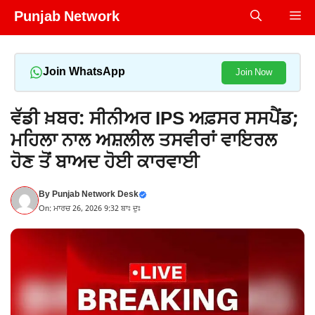
Skip
Punjab Network
Me
to
content
Join WhatsApp
Join Now
ਵੱਡੀ ਖ਼ਬਰ: ਸੀਨੀਅਰ IPS ਅਫ਼ਸਰ ਸਸਪੈਂਡ;
ਮਹਿਲਾ ਨਾਲ ਅਸ਼ਲੀਲ ਤਸਵੀਰਾਂ ਵਾਇਰਲ
ਹੋਣ ਤੋਂ ਬਾਅਦ ਹੋਈ ਕਾਰਵਾਈ
By
Punjab Network Desk
On: ਮਾਰਚ 26, 2026 9:32 ਬਾਃ ਦੁਃ