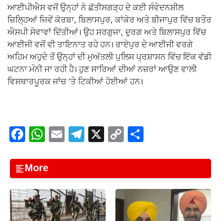
ਆਈਪੀਐਸ ਵਜੋਂ ਉਨ੍ਹਾਂ ਨੇ ਛੱਤੀਸਗੜ੍ਹ ਦੇ ਕਈ ਸੰਵੇਦਨਸ਼ੀਲ
ਜ਼ਿਲ੍ਹਿਆਂ ਜਿਵੇਂ ਕੋਰਬਾ, ਬਿਲਾਸਪੁਰ, ਕਾਂਕੇਰ ਅਤੇ ਬੀਜਾਪੁਰ ਵਿੱਚ ਬਤੌਰ
ਐਸਪੀ ਸੇਵਾਵਾਂ ਦਿੱਤੀਆਂ। ਉਹ ਸਰਗੁਜਾ, ਦੁਰਗ ਅਤੇ ਬਿਲਾਸਪੁਰ ਵਿੱਚ
ਆਈਜੀ ਵਜੋਂ ਵੀ ਤਾਇਨਾਤ ਰਹੇ ਹਨ। ਰਾਏਪੁਰ ਦੇ ਆਈਜੀ ਵਰਗੇ
ਅਹਿਮ ਅਹੁਦੇ ਤੋਂ ਉਨ੍ਹਾਂ ਦੀ ਮੁਅੱਤਲੀ ਪੁਲਿਸ ਪ੍ਰਸ਼ਾਸਨ ਵਿੱਚ ਇੱਕ ਵੱਡੀ
ਘਟਨਾ ਮੰਨੀ ਜਾ ਰਹੀ ਹੈ। ਹੁਣ ਸਾਰਿਆਂ ਦੀਆਂ ਨਜ਼ਰਾਂ ਆਉਣ ਵਾਲੀ
ਵਿਸਥਾਰਪੂਰਕ ਜਾਂਚ ‘ਤੇ ਟਿਕੀਆਂ ਹੋਈਆਂ ਹਨ।
F
W
E
T
X
C
S
a
h
m
el
o
h
c
at
ail
e
p
ar
More
e
s
gr
y
e
b
A
a
Li
o
p
m
n