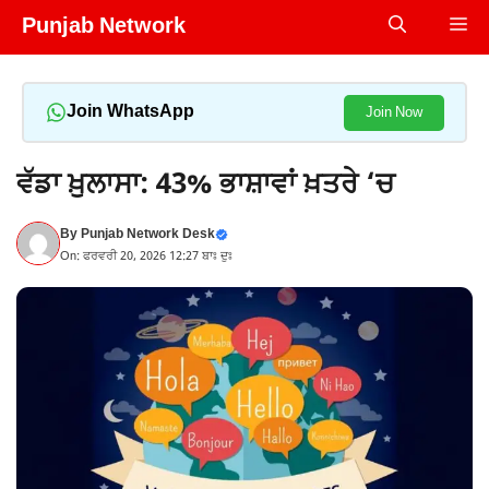
Skip
Punjab Network
Me
to
content
Join WhatsApp
Join Now
ਵੱਡਾ ਖ਼ੁਲਾਸਾ: 43% ਭਾਸ਼ਾਵਾਂ ਖ਼ਤਰੇ ‘ਚ
By
Punjab Network Desk
On: ਫਰਵਰੀ 20, 2026 12:27 ਬਾਃ ਦੁਃ