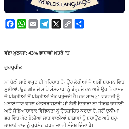
F
W
E
T
X
C
S
a
h
m
el
o
h
c
at
ail
e
p
ar
e
s
gr
y
e
ਵੱਡਾ ਖ਼ੁਲਾਸਾ: 43% ਭਾਸ਼ਾਵਾਂ ਖ਼ਤਰੇ ‘ਚ
b
A
a
Li
o
p
m
n
ਗੁਰਪ੍ਰੀਤ
o
p
k
ਮਾਂ ਬੋਲੀ ਸਾਡੇ ਵਜੂਦ ਦੀ ਪਹਿਚਾਣ ਹੈ- ਉਹ ਲੋਰੀਆਂ ਜੋ ਅਸੀਂ ਬਚਪਨ ਵਿੱਚ
k
ਸੁਣੀਆਂ, ਉਹ ਗੀਤ ਜੋ ਸਾਡੇ ਸੰਸਕਾਰਾਂ ਨੂੰ ਬੰਨ੍ਹਦੇ ਹਨ ਅਤੇ ਉਹ ਵਿਰਾਸਤ
ਜੋ ਪੀੜ੍ਹੀਆਂ ਤੋਂ ਪੀੜ੍ਹੀਆਂ ਤੱਕ ਪਹੁੰਚਦੀ ਹੈ। ਹਰ ਸਾਲ 21 ਫਰਵਰੀ ਨੂੰ
ਮਨਾਏ ਜਾਣ ਵਾਲਾ ਅੰਤਰਰਾਸ਼ਟਰੀ ਮਾਂ ਬੋਲੀ ਦਿਹਾੜਾ ਨਾ ਸਿਰਫ਼ ਭਾਸ਼ਾਈ
ਅਤੇ ਸੱਭਿਆਚਾਰਕ ਵਿਭਿੰਨਤਾ ਨੂੰ ਉਤਸ਼ਾਹਿਤ ਕਰਦਾ ਹੈ, ਸਗੋਂ ਦੁਨੀਆ
ਭਰ ਵਿੱਚ ਘੱਟ ਬੋਲੀਆਂ ਜਾਣ ਵਾਲੀਆਂ ਭਾਸ਼ਾਵਾਂ ਨੂੰ ਬਚਾਉਣ ਅਤੇ ਬਹੁ-
ਭਾਸ਼ਾਈਵਾਦ ਨੂੰ ਪ੍ਰੋਮੋਟ ਕਰਨ ਦਾ ਵੀ ਸੰਦੇਸ਼ ਦਿੰਦਾ ਹੈ।