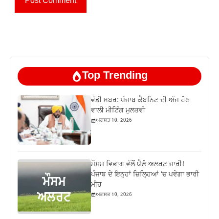
Top Trending
ਵੱਡੀ ਖ਼ਬਰ: ਪੰਜਾਬ ਕੈਬਨਿਟ ਦੀ ਅੱਜ ਹੋਣ
ਵਾਲੀ ਮੀਟਿੰਗ ਮੁਲਤਵੀ
ਅਗਸਤ 10, 2026
ਮੌਸਮ ਵਿਭਾਗ ਵੱਲੋਂ ਯੈਲੋ ਅਲਰਟ ਜਾਰੀ!
ਪੰਜਾਬ ਦੇ ਇਨ੍ਹਾਂ ਜ਼ਿਲ੍ਹਿਆਂ ‘ਚ ਪਵੇਗਾ ਭਾਰੀ
ਮੀਹ
ਅਗਸਤ 10, 2026