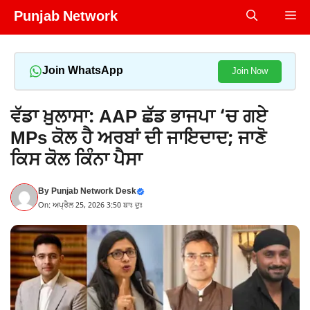
Skip
Punjab Network
Me
to
content
Join WhatsApp
Join Now
ਵੱਡਾ ਖ਼ੁਲਾਸਾ: AAP ਛੱਡ ਭਾਜਪਾ ‘ਚ ਗਏ
MPs ਕੋਲ ਹੈ ਅਰਬਾਂ ਦੀ ਜਾਇਦਾਦ; ਜਾਣੋ
ਕਿਸ ਕੋਲ ਕਿੰਨਾ ਪੈਸਾ
By
Punjab Network Desk
On: ਅਪ੍ਰੈਲ 25, 2026 3:50 ਬਾਃ ਦੁਃ