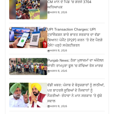
CM ਮਾਨ ਦੇ ਪਿੰਡ ‘ਚ ਗਰਜੇ 3704
ਅਧਿਆਪਕ
ਅਗਸਤ 8, 2026
UPI Transaction Charges: UPI
ਟ੍ਰਾਂਜੈਕਸ਼ਨ ਬਾਰੇ ਭਾਰਤ ਸਰਕਾਰ ਦਾ ਵੱਡਾ
ਬਿਆਨ! ਪੇਮੈਂਟ (P2P) ਕਰਨ ‘ਤੇ ਦੇਣ ਪੈਣਗੇ
ਪੈਸੇ? ਪੜ੍ਹੋ ਸਪੱਸ਼ਟੀਕਰਨ
ਅਗਸਤ 8, 2026
Punjab News: ਠੇਕਾ ਮੁਲਾਜ਼ਮਾਂ ਦਾ ਅੰਦੋਲਨ
ਜਾਰੀ! ਰਾਮਪੁਰਾ ਫੂਲ ‘ਚ ਕੱਢਿਆ ਰੋਸ ਮਾਰਚ
ਅਗਸਤ 8, 2026
ਵੱਡੀ ਖ਼ਬਰ: ਪੰਜਾਬ ਦੇ ਬੇਰੁਜ਼ਗਾਰਾਂ ਨੂੰ ਲਾਠੀਆਂ,
ਪਰ ਬਾਹਰਲੇ ਸੂਬਿਆਂ ਦੇ ਨੌਜਵਾਨਾਂ ਨੂੰ
ਨੌਕਰੀਆਂ- ਰੰਧਾਵਾ ਨੇ ਮਾਨ ਸਰਕਾਰ ‘ਤੇ ਚੁੱਕੇ
ਸਵਾਲ
ਅਗਸਤ 8, 2026