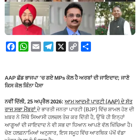
F
W
E
T
X
C
S
a
h
m
el
o
h
c
at
ail
e
p
ar
e
s
gr
y
e
AAP ਛੱਡ ਭਾਜਪਾ ‘ਚ ਗਏ MPs ਕੋਲ ਹੈ ਅਰਬਾਂ ਦੀ ਜਾਇਦਾਦ; ਜਾਣੋ
b
A
a
Li
ਕਿਸ ਕੋਲ ਕਿੰਨਾ ਪੈਸਾ
o
p
m
n
ਨਵੀਂ ਦਿੱਲੀ, 25 ਅਪ੍ਰੈਲ 2026:
ਆਮ ਆਦਮੀ ਪਾਰਟੀ (AAP) ਦੇ ਸੱਤ
o
p
k
ਰਾਜ ਸਭਾ ਮੈਂਬਰਾਂ
ਦੇ ਭਾਰਤੀ ਜਨਤਾ ਪਾਰਟੀ (BJP) ਵਿੱਚ ਸ਼ਾਮਲ ਹੋਣ ਦੀ
k
ਖ਼ਬਰ ਨੇ ਜਿੱਥੇ ਸਿਆਸੀ ਹਲਚਲ ਤੇਜ਼ ਕਰ ਦਿੱਤੀ ਹੈ, ਉੱਥੇ ਹੀ ਇਨ੍ਹਾਂ
ਆਗੂਆਂ ਦੀ ਜਾਇਦਾਦ ਨੇ ਵੀ ਸਭ ਦਾ ਧਿਆਨ ਆਪਣੇ ਵੱਲ ਖਿੱਚਿਆ ਹੈ।
ਚੋਣ ਹਲਫ਼ਨਾਮਿਆਂ ਅਨੁਸਾਰ, ਇਸ ਸਮੂਹ ਵਿੱਚ ਆਰਥਿਕ ਪੱਖੋਂ ਵੱਡਾ