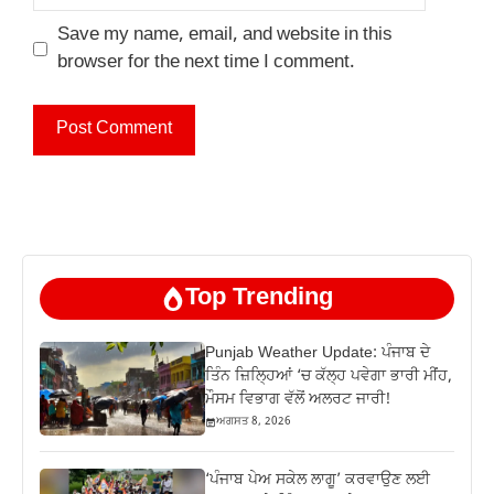
Save my name, email, and website in this
browser for the next time I comment.
Top Trending
Punjab Weather Update: ਪੰਜਾਬ ਦੇ
ਤਿੰਨ ਜ਼‍ਿਲ੍ਹਿਆਂ ‘ਚ ਕੱਲ੍ਹ ਪਵੇਗਾ ਭਾਰੀ ਮੀਂਹ,
ਮੌਸਮ ਵਿਭਾਗ ਵੱਲੋਂ ਅਲਰਟ ਜਾਰੀ!
ਅਗਸਤ 8, 2026
‘ਪੰਜਾਬ ਪੇਅ ਸਕੇਲ ਲਾਗੂ’ ਕਰਵਾਉਣ ਲਈ