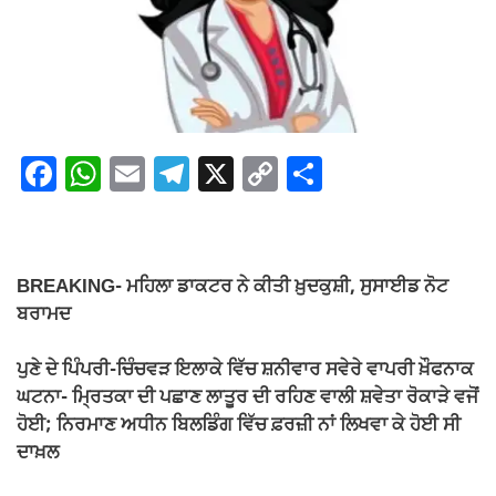
F
W
E
T
X
C
S
a
h
m
el
o
h
c
at
ail
e
p
ar
e
s
gr
y
e
BREAKING- ਮਹਿਲਾ ਡਾਕਟਰ ਨੇ ਕੀਤੀ ਖ਼ੁਦਕੁਸ਼ੀ, ਸੁਸਾਈਡ ਨੋਟ
b
A
a
Li
ਬਰਾਮਦ
o
p
m
n
ਪੁਣੇ ਦੇ ਪਿੰਪਰੀ-ਚਿੰਚਵੜ ਇਲਾਕੇ ਵਿੱਚ ਸ਼ਨੀਵਾਰ ਸਵੇਰੇ ਵਾਪਰੀ ਖ਼ੌਫਨਾਕ
o
p
k
ਘਟਨਾ- ਮ੍ਰਿਤਕਾ ਦੀ ਪਛਾਣ ਲਾਤੂਰ ਦੀ ਰਹਿਣ ਵਾਲੀ ਸ਼ਵੇਤਾ ਰੋਕਾੜੇ ਵਜੋਂ
k
ਹੋਈ; ਨਿਰਮਾਣ ਅਧੀਨ ਬਿਲਡਿੰਗ ਵਿੱਚ ਫ਼ਰਜ਼ੀ ਨਾਂ ਲਿਖਵਾ ਕੇ ਹੋਈ ਸੀ
ਦਾਖ਼ਲ