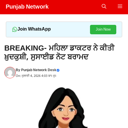
Skip
Punjab Network
Me
to
content
Join WhatsApp
Join Now
BREAKING- ਮਹਿਲਾ ਡਾਕਟਰ ਨੇ ਕੀਤੀ
ਖ਼ੁਦਕੁਸ਼ੀ, ਸੁਸਾਈਡ ਨੋਟ ਬਰਾਮਦ
By
Punjab Network Desk
On: ਜੁਲਾਈ 4, 2026 4:03 ਬਾਃ ਦੁਃ