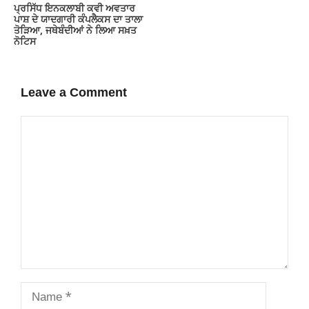
ਪ੍ਰਸਿੱਧ ਇਨਕਲਾਬੀ ਕਵੀ ਅਵਤਾਰ
ਪਾਸ਼ ਦੇ ਯਾਦਗਾਰੀ ਕੰਪਲੈਕਸ ਦਾ ਤਾਲਾ
ਤੋੜਿਆ, ਜਥੇਬੰਦੀਆਂ ਨੇ ਲਿਆ ਸਖ਼ਤ
ਨੋਟਿਸ
Leave a Comment
Comment
Name