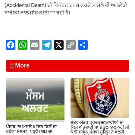
(Accidental Death) ਦੀ ਰਿਪੋਰਟ ਦਰਜ ਕਰਕੇ ਮਾਮਲੇ ਦੀ ਅਗਲੇਰੀ
ਬਾਰੀਕੀ ਨਾਲ ਜਾਂਚ ਕੀਤੀ ਜਾ ਰਹੀ ਹੈ।
F
W
E
T
X
C
S
a
h
m
el
o
h
c
at
ail
e
p
ar
More
e
s
gr
y
e
b
A
a
Li
o
p
m
n
o
p
k
k
ਜੰਤਰ-ਮੰਤਰ ਪ੍ਰਦਰਸ਼ਨਕਾਰੀਆਂ ਦਾ
ਪੰਜਾਬ ‘ਚ ਅਗਲੇ 5 ਦਿਨ ਕਿਵੇਂ ਦਾ
ਕਿਸੇ ਅੱਤਵਾਦੀ ਮਾਡਿਊਲ ਨਾਲ ਨਹੀਂ ਸੀ
ਰਹੇਗਾ ਮੌਸਮ?, ਪੜ੍ਹੋ IMD ਦਾ
ਕੋਈ ਸਬੰਧ- ਪੰਜਾਬ ਪੁਲਿਸ ਨੇ ਖੋਲ੍ਹੀ