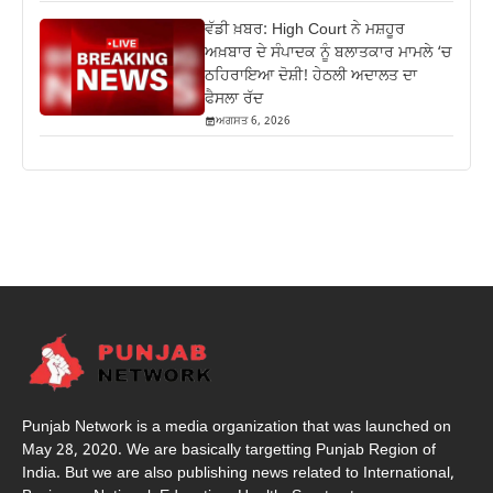
ਵੱਡੀ ਖ਼ਬਰ: High Court ਨੇ ਮਸ਼ਹੂਰ
ਅਖ਼ਬਾਰ ਦੇ ਸੰਪਾਦਕ ਨੂੰ ਬਲਾਤਕਾਰ ਮਾਮਲੇ ‘ਚ
ਠਹਿਰਾਇਆ ਦੋਸ਼ੀ! ਹੇਠਲੀ ਅਦਾਲਤ ਦਾ
ਫੈਸਲਾ ਰੱਦ
ਅਗਸਤ 6, 2026
Punjab Network is a media organization that was launched on
May 28, 2020. We are basically targetting Punjab Region of
India. But we are also publishing news related to International,