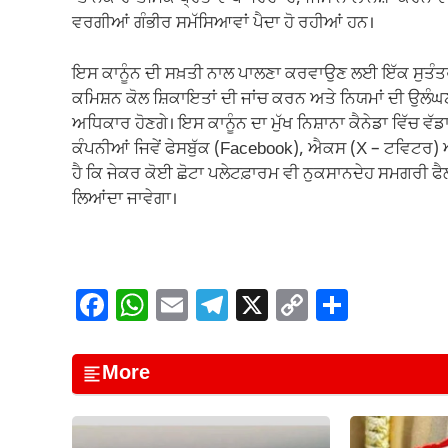
ਵਰਗੀਆਂ ਗੰਭੀਰ ਸਮੱਸਿਆਵਾਂ ਪੈਦਾ ਹੋ ਰਹੀਆਂ ਹਨ।
ਇਸ ਕਾਨੂੰਨ ਦੀ ਸਖ਼ਤੀ ਨਾਲ ਪਾਲਣਾ ਕਰਵਾਉਣ ਲਈ ਇੱਕ ਸੁਤੰਤ
ਕਮਿਸ਼ਨ ਕੋਲ ਸ਼ਿਕਾਇਤਾਂ ਦੀ ਜਾਂਚ ਕਰਨ ਅਤੇ ਨਿਯਮਾਂ ਦੀ ਉਲੰ
ਅਧਿਕਾਰ ਹੋਣਗੇ। ਇਸ ਕਾਨੂੰਨ ਦਾ ਮੁੱਖ ਨਿਸ਼ਾਨਾ ਕੈਨੇਡਾ ਵਿੱਚ 
ਕੰਪਨੀਆਂ ਜਿਵੇਂ ਫੇਸਬੁੱਕ (Facebook), ਐਕਸ (X – ਟਵਿਟਰ) 
ਹੈ ਕਿ ਜੇਕਰ ਕੋਈ ਛੋਟਾ ਪਲੇਟਫ਼ਾਰਮ ਵੀ ਨੁਕਸਾਨਦੇਹ ਸਮਗਰੀ ਫੈਲਾ
ਲਿਆਂਦਾ ਜਾਵੇਗਾ।
F
W
E
T
X
C
S
a
h
m
el
o
h
c
at
ail
e
p
ar
More
e
s
gr
y
e
b
A
a
Li