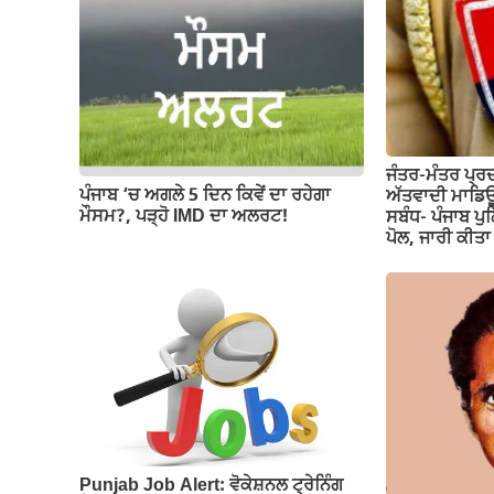
o
p
m
n
o
p
k
k
ਜੰਤਰ-ਮੰਤਰ ਪ੍ਰ
ਪੰਜਾਬ ‘ਚ ਅਗਲੇ 5 ਦਿਨ ਕਿਵੇਂ ਦਾ ਰਹੇਗਾ
ਅੱਤਵਾਦੀ ਮਾਡਿਊ
ਮੌਸਮ?, ਪੜ੍ਹੋ IMD ਦਾ ਅਲਰਟ!
ਸਬੰਧ- ਪੰਜਾਬ ਪੁ
ਪੋਲ, ਜਾਰੀ ਕੀ
Punjab Job Alert: ਵੋਕੇਸ਼ਨਲ ਟ੍ਰੇਨਿੰਗ