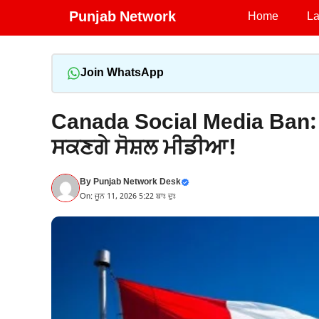
Skip
Punjab Network
Home
La
to
content
Join WhatsApp
Canada Social Media Ban: 16 
ਸਕਣਗੇ ਸੋਸ਼ਲ ਮੀਡੀਆ!
By
Punjab Network Desk
On: ਜੂਨ 11, 2026 5:22 ਬਾਃ ਦੁਃ