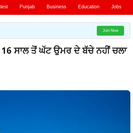
test
Punjab
Business
Education
Jobs
Join Now
ਸਾਲ ਤੋਂ ਘੱਟ ਉਮਰ ਦੇ ਬੱਚੇ ਨਹੀਂ ਚਲਾ