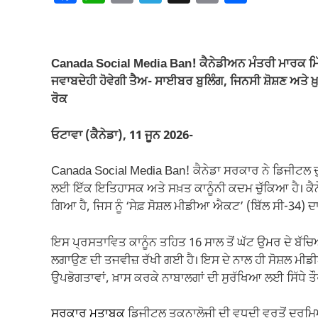
a
h
m
el
o
h
c
at
ail
e
p
ar
e
s
gr
y
e
Canada Social Media Ban! ਕੈਨੇਡੀਅਨ ਮੰਤਰੀ ਮਾਰਕ ਮਿੱਲਰ
b
A
a
Li
ਜਵਾਬਦੇਹੀ ਹੋਵੇਗੀ ਤੈਅ- ਸਾਈਬਰ ਬੁਲਿੰਗ, ਜਿਨਸੀ ਸ਼ੋਸ਼ਣ ਅਤੇ ਖ
o
p
m
n
ਰੋਕ
o
p
k
ਓਟਾਵਾ (ਕੈਨੇਡਾ), 11 ਜੂਨ 2026-
k
Canada Social Media Ban! ਕੈਨੇਡਾ ਸਰਕਾਰ ਨੇ ਡਿਜੀਟਲ ਦ
ਲਈ ਇੱਕ ਇਤਿਹਾਸਕ ਅਤੇ ਸਖ਼ਤ ਕਾਨੂੰਨੀ ਕਦਮ ਚੁੱਕਿਆ ਹੈ। ਕੈਨੇਡ
ਗਿਆ ਹੈ, ਜਿਸ ਨੂੰ ‘ਸੇਫ਼ ਸੋਸ਼ਲ ਮੀਡੀਆ ਐਕਟ’ (ਬਿੱਲ ਸੀ-34) ਦਾ
ਇਸ ਪ੍ਰਸਤਾਵਿਤ ਕਾਨੂੰਨ ਤਹਿਤ 16 ਸਾਲ ਤੋਂ ਘੱਟ ਉਮਰ ਦੇ ਬੱਚ
ਲਗਾਉਣ ਦੀ ਤਜਵੀਜ਼ ਰੱਖੀ ਗਈ ਹੈ। ਇਸ ਦੇ ਨਾਲ ਹੀ ਸੋਸ਼ਲ ਮੀਡ
ਉਪਭੋਗਤਾਵਾਂ, ਖ਼ਾਸ ਕਰਕੇ ਨਾਬਾਲਗਾਂ ਦੀ ਸੁਰੱਖਿਆ ਲਈ ਸਿੱਧੇ 
ਸਰਕਾਰ ਮੁਤਾਬਕ
ਡਿਜੀਟਲ ਤਕਨਾਲੋਜੀ ਦੀ ਵਧਦੀ ਵਰਤੋਂ ਦਰਮ