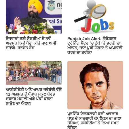
ਨੌਜਵਾਨਾਂ ਲਈ ਨੌਕਰੀਆਂ ਦੇ ਨਵੇਂ
Punjab Job Alert: ਵੋਕੇਸ਼ਨਲ
ਅਵਸਰ ਕਿਵੇਂ ਪੈਦਾ ਕੀਤੇ ਜਾਣ ਅਸੀਂ
ਟ੍ਰੇਨਿੰਗ ਸੈਂਟਰ ‘ਚ ਠੇਕੇ ‘ਤੇ ਭਰਤੀ ਦਾ
ਦੱਸਾਂਗੇ- ਹਰਜੋਤ ਬੈਂਸ
ਐਲਾਨ, ਜਾਣੋ ਪੂਰੀ ਯੋਗਤਾ ਤੇ ਅਪਲਾਈ
ਕਰਨ ਦਾ ਤਰੀਕਾ
ਆਈਈਏਟੀ ਅਧਿਆਪਕ ਜਥੇਬੰਦੀ ਵੱਲੋਂ
12 ਅਗਸਤ ਤੋਂ ਪੰਜਾਬ ਸਕੂਲ ਬੋਰਡ
ਦਫਤਰ ਮੋਹਾਲੀ ਅੱਗੇ ਪੱਕਾ ਧਰਨਾ
ਲਾਉਣ ਦਾ ਐਲਾਨ
ਪ੍ਰਸਿੱਧ ਇਨਕਲਾਬੀ ਕਵੀ ਅਵਤਾਰ
ਪਾਸ਼ ਦੇ ਯਾਦਗਾਰੀ ਕੰਪਲੈਕਸ ਦਾ ਤਾਲਾ
ਤੋੜਿਆ, ਜਥੇਬੰਦੀਆਂ ਨੇ ਲਿਆ ਸਖ਼ਤ
ਨੋਟਿਸ