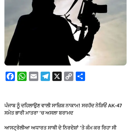
F
W
E
T
X
C
S
a
h
m
el
o
h
c
at
ail
e
p
ar
e
s
gr
y
e
ਪੰਜਾਬ ਨੂੰ ਦਹਿਲਾਉਣ ਵਾਲੀ ਸਾਜ਼ਿਸ਼ ਨਾਕਾਮ! ਸਰਹੱਦ ਨੇੜਿਓਂ AK-47
b
A
a
Li
ਸਮੇਤ ਭਾਰੀ ਮਾਤਰਾ ‘ਚ ਅਸਲਾ ਬਰਾਮਦ
o
p
m
n
ਆਸਟ੍ਰੇਲੀਆ ਅਧਾਰਤ ਸਾਥੀ ਦੇ ਨਿਰਦੇਸ਼ਾਂ ’ਤੇ ਕੰਮ ਕਰ ਰਿਹਾ ਸੀ