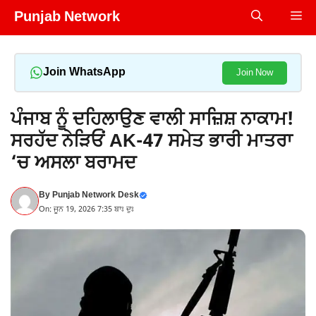
Skip
Punjab Network
Me
to
content
Join WhatsApp
Join Now
ਪੰਜਾਬ ਨੂੰ ਦਹਿਲਾਉਣ ਵਾਲੀ ਸਾਜ਼ਿਸ਼ ਨਾਕਾਮ!
ਸਰਹੱਦ ਨੇੜਿਓਂ AK-47 ਸਮੇਤ ਭਾਰੀ ਮਾਤਰਾ
‘ਚ ਅਸਲਾ ਬਰਾਮਦ
By
Punjab Network Desk
On: ਜੂਨ 19, 2026 7:35 ਬਾਃ ਦੁਃ